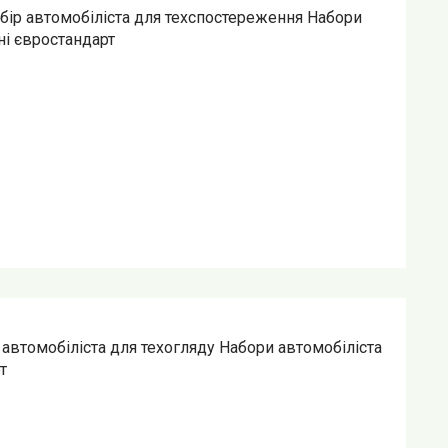
ір автомобіліста для техспостереження Набори
ні євростандарт
автомобіліста для техогляду Набори автомобіліста
т