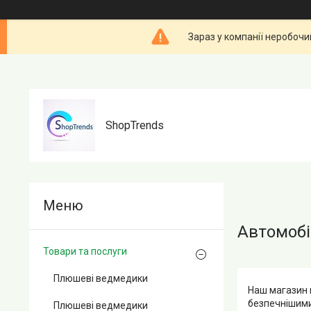
Зараз у компанії неробочи
ShopTrends
Автомобі
Товари та послуги
Плюшеві ведмедики
Наш магазин 
безпечнішими.
Плюшеві ведмедики