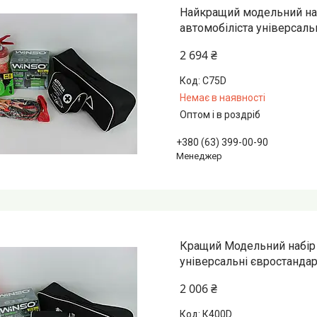
Найкращий модельний наб
автомобіліста універсаль
2 694 ₴
С75D
Немає в наявності
Оптом і в роздріб
+380 (63) 399-00-90
Менеджер
Кращий Модельний набір 
універсальні євростандар
2 006 ₴
К400D