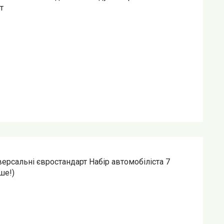
т
версальні євростандарт Набір автомобіліста 7
ше!)