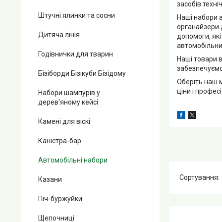
засобів техні
Штучні ялинки та сосни
Наші набори а
органайзери д
Дитяча лінія
допомоги, які
автомобільни
Годівнички для тварин
Наші товари 
забезпечуємо
Бізіборди Бізікуби Бізідому
Оберіть наш м
ціни і профес
Набори шампурів у
дерев'яному кейсі
Камені для віскі
Каністра-бар
Автомобільні набори
Казани
Піч-буржуйки
Щепочниці