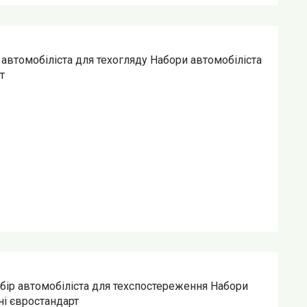
автомобіліста для техогляду Набори автомобіліста
т
ір автомобіліста для техспостереження Набори
ні євростандарт