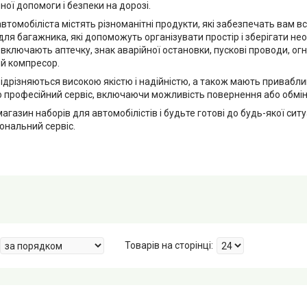
чної допомоги і безпеки на дорозі.
втомобіліста містять різноманітні продукти, які забезпечать вам вс
ля багажника, які допоможуть організувати простір і зберігати необх
 включають аптечку, знак аварійної остановки, пускові проводи, ог
й компресор.
відрізняються високою якістю і надійністю, а також мають привабл
 професійний сервіс, включаючи можливість повернення або обміну
агазин наборів для автомобілістів і будьте готові до будь-якої сит
іональний сервіс.