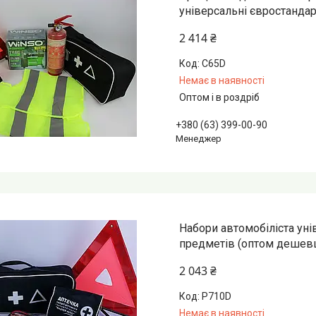
універсальні євростандар
2 414 ₴
С65D
Немає в наявності
Оптом і в роздріб
+380 (63) 399-00-90
Менеджер
Набори автомобіліста уні
предметів (оптом дешев
2 043 ₴
Р710D
Немає в наявності