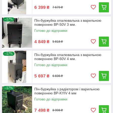
6 399
₴
7 679 ₴
–17%
Піч-буржуйка опалювальна з варильною
поверхнею BP-50V 3 мм.
Готово до відправки
4 849
₴
5 818 ₴
–17%
Піч-буржуйка опалювальна з варильною
поверхнею BP-60V 4 мм.
Готово до відправки
5 697
₴
6 836 ₴
–17%
Піч-буржуйка з радіатором і варильною
поверхнею BP-KYIV 4 мм
Готово до відправки
7 498
₴
8 998 ₴