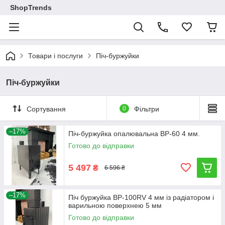
ShopTrends
Товари і послуги
Піч-буржуйки
Піч-буржуйки
Сортування
0
Фільтри
–17%
Піч-буржуйка опалювальна BP-60 4 мм.
Готово до відправки
5 497
₴
6 596 ₴
–17%
Піч буржуйка BP-100RV 4 мм із радіатором і
варильною поверхнею 5 мм
Готово до відправки