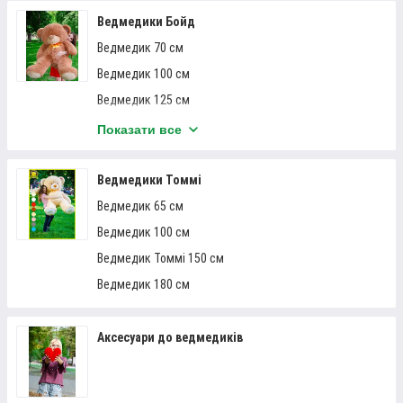
Ведмедики Бойд
Ведмедик 70 см
Ведмедик 100 см
БІЛИЙ ВЕДМІДЬ ВЕТЛІ (2 М)
Ведмедик 125 см
Великий плюшевий ведмедик, купити якого ви можете на
Ведмедик Бойд 160 см
Показати все
нашому сайті. Він виготовлений з нетоксичних матеріалів –
Ведмедик 200 см
плюш та силіконове волокно. Розмір – 2 м.
Ведмедики Томмі
Детальніше
Ведмедик 65 см
Ведмедик 100 см
Ведмедик Томмі 150 см
Ведмедик 180 см
Аксесуари до ведмедиків