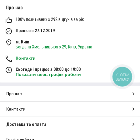
години на добу 7 днів на тиждень.
Про нас
100% позитивних з 292 відгуків за рік
Контактна інформація
Працює з 27.12.2019
м. Київ
ЯК ЗРОБИТИ ПОКУПКУ НА НАШОМУ
Богдана Хмельницького 29, Київ, Україна
САЙТІ?
Контакти
Сьогодні працює з 08:00 до 19:00
Показати весь графік роботи
КНОПКА
ЗВ'ЯЗКУ
Про нас
ОФОРМЛЕННЯ ЗАМОВЛЕННЯ
Щоб плюшевого ведмедика купити в Києві,
Контакти
додайте потрібний варіант в кошик або зв'яжіться
з нами телефоном. Наші менеджери на зв’язку 7
Доставка та оплата
днів на тиждень.
Графік роботи