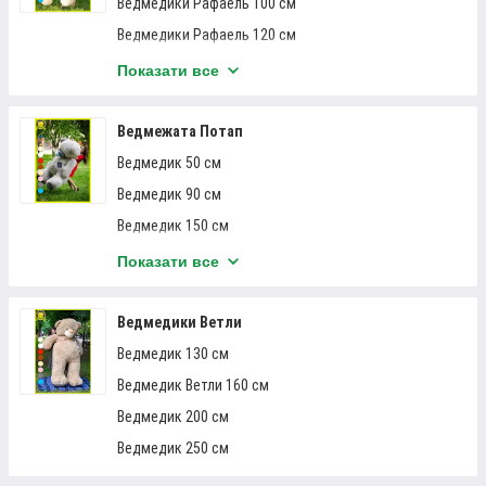
товари, які представлені в нашому каталозі, виготовлені з
Ведмедики Рафаель 100 см
якісних розхідників та є безпечними як для дорослих, так і
Ведмедики Рафаель 120 см
для малюків!
Ведмедики Рафаель 140 см
Показати все
Ведмедики 160 см
Приступити до вибору
Ведмедики Рафаель 180 см
Ведмежата Потап
Ведмедики 200 см
Ведмедик 50 см
Ведмедик 90 см
ВЕДМЕДИК ПЛЮШЕВИЙ: ХІТИ
Ведмедик 150 см
ПРОДАЖІВ
Ведмедик Потап 180 см
Показати все
Ведмедик 250 см
Ведмедики Ветли
Ведмедик 130 см
Ведмедик Ветли 160 см
Ведмедик 200 см
Ведмедик 250 см