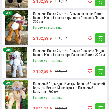
2 102,59
₴
2 943,63 ₴
–32%
Плюшева Панда 2 метри. Більша плюшева Панда.
Велика М'яка іграшка коричнева Плюшева Панда
200 см
Готово до відправки
2 102,59
₴
3 090,81 ₴
–31%
Плюшева Панда 2 метри. Велика Плюшева Панда.
Велика М'яка іграшка сіра Плюшева Панда 200 см
М'ЯКИЙ ПЛЮШЕВИЙ ВЕДМІДЬ
Готово до відправки
БЕЖЕВОГО КОЛЬОРУ (1,8 М)
2 102,59
₴
3 048,76 ₴
Дуже м'який і приємний на дотик плюшевий ведмідь, який
стане чудовим подарунком на День народження, 8 березня
–36%
чи річницю. Розмір іграшки – 180 см.
Плюшевий Ведмедик 2 метри. Великий Плюшевий
Ведмідь. Велика М'яка іграшка Плюшевий
Ведмедик 200 см
Детальніше
Готово до відправки
1 941,14
₴
3 028,18 ₴