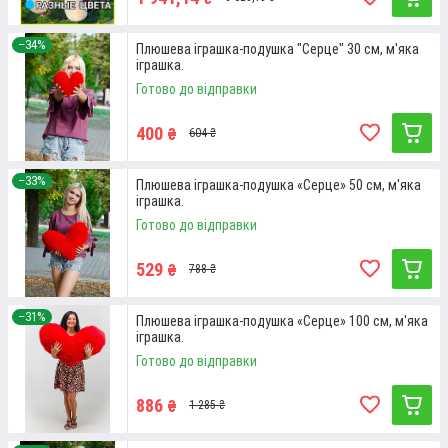
–34%
Плюшева іграшка-подушка "Серце" 30 см, м'яка
іграшка.
Готово до відправки
400
₴
604 ₴
–33%
Плюшева іграшка-подушка «Серце» 50 см, м'яка
іграшка.
Готово до відправки
529
₴
788 ₴
ВЕЛИКИЙ ПЛЮШЕВИЙ ВЕДМЕДИК (1,8
–31%
Плюшева іграшка-подушка «Серце» 100 см, м'яка
іграшка.
М)
Готово до відправки
Оригінальна м'яка іграшка європейської якості. Ведмідь
виготовлений з плюшу та наповнений силіконовим волокном,
886
₴
1 285 ₴
яке є гіпоалергенним. Розмір – 1,8 м.