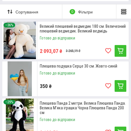
Сортування
0
Фільтри
–36%
Великий плюшевий ведмедик 180 см. Величезний
плюшевий ведмедик. Великий ведмідь
Готово до відправки
ВЕДМІДЬ ПЛЮШЕВИЙ РАФАЕЛЬ У
2 093,07
₴
СІРОМУ КОЛЬОРІ (1,6 М)
3 265,19 ₴
Неймовірно приємний на дотик плюшевий ведмідь, який
Плюшева подушка Серце 30 см. Жовто-синій
виготовлений із якісних матеріалів. Стане ідеальним
Готово до відправки
подарунком як для дівчини, так і для подруги або сестри.
Розмір - 160 см.
350
₴
Детальніше
–29%
Плюшева Панда 2 метри. Велика Плюшева Панда.
Велика М'яка іграшка Чорна Плюшева Панда 200
см
Готово до відправки