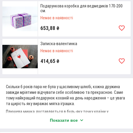
Подарункова коробка для ведмедиків 170-200
см.
Немає в наявності
ЦІНОВА ПОЛІТИКА
653,88
₴
Бажаєте купити в подарунок плюшевого
ведмедика? Ми є виробниками м'яких іграшок,
тому їхня вартість у нашому інтернет-магазині
Записка-валентинка
відчутно нижча за ринкову.
Немає в наявності
414,65
₴
Скільки б років пара не була у щасливому шлюбі, кожна дружина
завжди мріятиме відчувати себе особливою та прекрасною. Саме
тому найкращий подарунок коханій на день народження – це увага
ОПЕРАТИВНІСТЬ
та щирість яку виражає мягка іграшка.
Всі варіанти м'яких іграшок, які є на сайті, є в
Плюшева мишка доставляється в будь-яку точку країни у
наявності. Надіслати вам обраний варіант ми
максимально стислий термін.
Показати все
зможемо у день оформлення покупки – очікування
Щоб купити м'яку іграшку плюшевого ведмедя у Києві, Одесі, Дніпрі,
буде мінімальним!
Харкові, Львові та інших містах – дзвоніть та замовляйте он-лайн 24