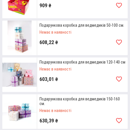
909
Усі
великі м'які іграшки
виготовлені із якісних
₴
розхідників. Вони є безпечними та не викликають
алергічних реакцій ні у дорослих, ні у дітей.
Подарункова коробка для ведмедиків 50-100 см.
Немає в наявності
608,22
₴
Подарункова коробка для ведмедиків 120-140 см
Немає в наявності
РІЗНОМАНІТНІСТЬ ВАРІАНТІВ
603,01
В асортименті інтернет-магазину ShopTrends
₴
представлений величезний вибір плюшевих
ведмедів. У каталозі ви знайдете м'які іграшки
різних розмірів та кольорів.
Подарункова коробка для ведмедиків 150-160
см.
Немає в наявності
630,39
₴