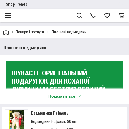
ShopTrends
Товари і послуги
Плюшеві ведмедики
Плюшеві ведмедики
ШУКАЄТЕ ОРИГІНАЛЬНИЙ
ПОДАРУНОК ДЛЯ КОХАНОЇ
ДІВЧИНИ ЧИ СЕСТРИ? ВЕЛИКИЙ
ПЛЮШЕВИЙ ВЕДМЕДИК ВІД
Показати все
SHOPTRENDS – ІДЕАЛЬНИЙ
ВАРІАНТ!
Ведмедики Рафаель
Ведмедики Рафаель 80 см
Крім м'яких іграшок, у нас ви можете
бізікуб купити
. Всі