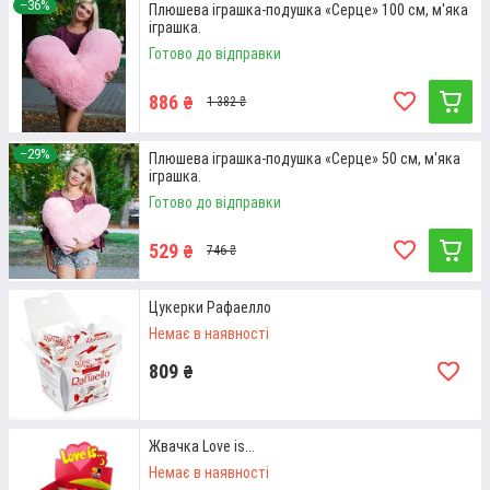
–36%
Плюшева іграшка-подушка «Серце» 100 см, м'яка
Детальніше
іграшка.
Готово до відправки
886
₴
1 382 ₴
Всі товари
–29%
Плюшева іграшка-подушка «Серце» 50 см, м'яка
іграшка.
Готово до відправки
ЧОМУ МИ? ПЕРЕВАГИ ІНТЕРНЕТ-
529
₴
746 ₴
МАГАЗИНУ SHOPTRENDS
Цукерки Рафаелло
Немає в наявності
809
₴
Жвачка Love is...
Немає в наявності
ЯКІСТЬ ПРОДУКЦІЇ