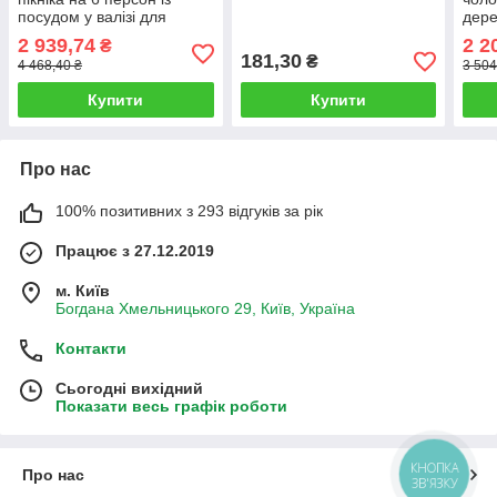
посудом у валізі для
дере
відпочинку на природі та
лам
2 939,74
2 2
₴
кемпінгу
авто
181,30
₴
4 468,40 ₴
3 504
Купити
Купити
Про нас
100% позитивних з 293 відгуків за рік
Працює з 27.12.2019
м. Київ
Богдана Хмельницького 29, Київ, Україна
Контакти
Сьогодні вихідний
Показати весь графік роботи
КНОПКА
Про нас
ЗВ'ЯЗКУ