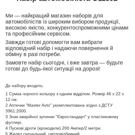
Ми — найкращий магазин наборів для
автомобілістів із широким вибором продукції,
високою якістю, конкурентоспроможними цінами
та професійним сервісом.
Завжди готові допомогти вам вибрати
відповідний набір і надаючи повернення й
обміну в разі потреби.
Замовте набір сьогодні, і вже завтра — будьте
готові до будь-якої ситуації на дорозі!
До набору входить
:
1 Сумка чорного кольору з одним відділом. Розмір 46 х 22 х
12 см.
2 Аптечки "Master Avto" укомплектована згідно з ДСТУ
3961:2000.
3 Знак аварійної зупинки "Євростандарт" у пластиковому
футлярі.
4 Пускові дроти (крокодили) 200 Ампер/2 метри.
5 Жилет сигнальний, світловідбивний.