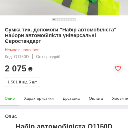
Сумка тих. допомоги "Набір автомобіліста"
Набори автомобіліста універсальні
Євростандарт
Немає в наявності
Код: О1150D
Опт і роздріб
2 075
₴
1 501 ₴
від 5 шт.
Опис
Характеристики
Доставка
Оплата
Умови п
Опис
Набір автомобіліста О1150D