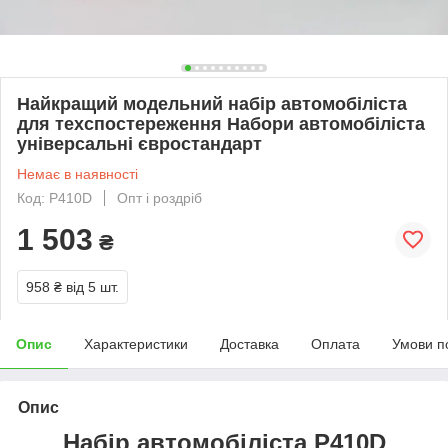
Найкращий модельний набір автомобіліста
для техспостереження Набори автомобіліста
універсальні євростандарт
Немає в наявності
Код: Р410D
Опт і роздріб
1 503
₴
958 ₴
від 5 шт.
Опис
Характеристики
Доставка
Оплата
Умови п
Опис
Набір автомобіліста Р410D