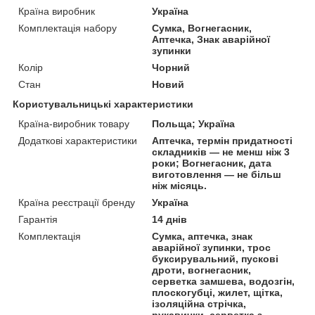
Країна виробник
Україна
Комплектація набору
Сумка, Вогнегасник,
Аптечка, Знак аварійної
зупинки
Колір
Чорний
Стан
Новий
Користувальницькі характеристики
Країна-виробник товару
Польща; Україна
Додаткові характеристики
Аптечка, термін придатності
складників — не менш ніж 3
роки; Вогнегасник, дата
виготовлення — не більш
ніж місяць.
Країна реєстрації бренду
Україна
Гарантія
14 днів
Комплектація
Сумка, аптечка, знак
аварійної зупинки, трос
буксирувальний, пускові
дроти, вогнегасник,
серветка замшева, водозгін,
плоскогубці, жилет, щітка,
ізоляційна стрічка,