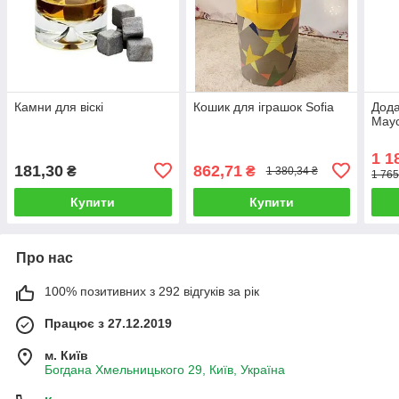
Камни для віскі
Кошик для іграшок Sofia
Дода
Маус
1 1
181,30
862,71
₴
₴
1 380,34 ₴
1 765
Купити
Купити
Про нас
100% позитивних з 292 відгуків за рік
Працює з 27.12.2019
м. Київ
Богдана Хмельницького 29, Київ, Україна