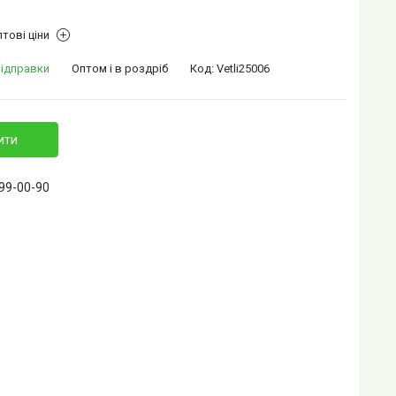
тові ціни
відправки
Оптом і в роздріб
Код:
Vetli25006
ити
399-00-90