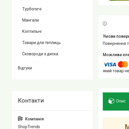
Турбопечі
Мангали
Коптильні
Товари для теплиць
повернення 
Сковороди з диска
Відгуки
який товар н
Опис
М
ShopTrends