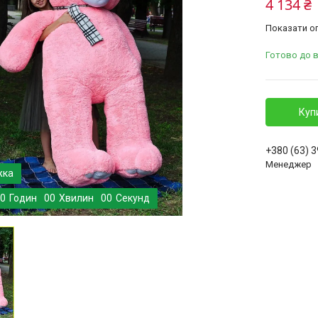
4 134 ₴
Показати оп
Готово до 
Куп
+380 (63) 
Менеджер
0
Годин
0
0
Хвилин
0
0
Секунд