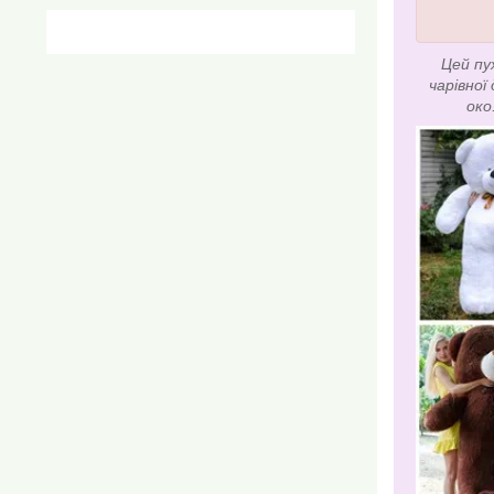
Цей пу
чарівної
око