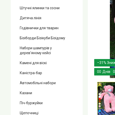
Штучні ялинки та сосни
Дитяча лінія
Годівнички для тварин
Бізіборди Бізікуби Бізідому
Набори шампурів у
дерев'яному кейсі
–31%
Камені для віскі
0
0
Днів
0
Каністра-бар
Автомобільні набори
Казани
Піч-буржуйки
Щепочниці