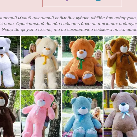
хнастий м'який плюшевий ведмедик чудово підійде для подарунка, 
 дівчини. Оригінальний дизайн виділить його на тлі інших подарун
. Якщо Ви цінуєте якість, то це симпатичне ведмежа не залиши