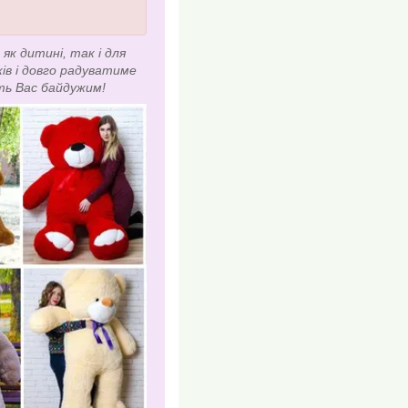
як дитині, так і для
ків і довго радуватиме
ть Вас байдужим!