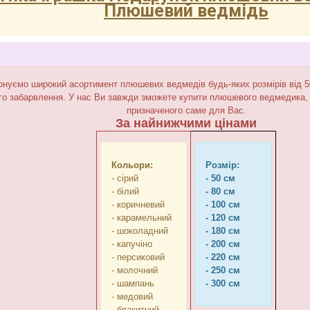
Плюшевий ведмідь
нуємо широкий асортимент плюшевих ведмедів будь-яких розмірів від 50 
го забарвлення. У нас Ви завжди зможете купити плюшевого ведмедика
призначеного саме для Вас.
За найнижчими цінами
Кольори:
Розмір:
- сірий
- 50 см
- білий
- 80 см
- коричневий
- 100 см
- карамельний
- 120 см
- шоколадний
- 180 см
- капучіно
- 200 см
- персиковий
- 220 см
- молочний
- 250 см
- шампань
- 300 см
- медовий
- блакитний