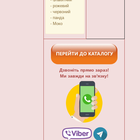
- рожевий
- червоний
- панда
- Моко
Дзвоніть прямо зараз!
Ми завжди на зв'язку!