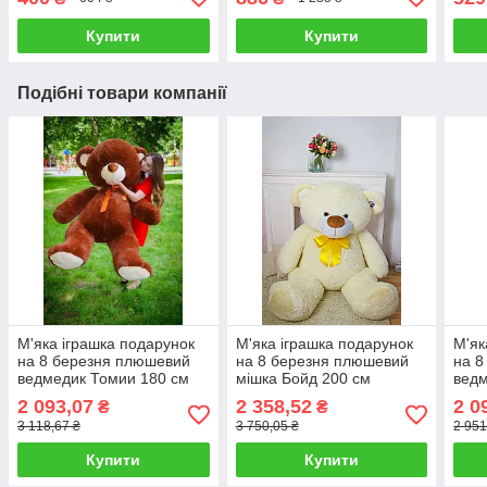
Купити
Купити
Подібні товари компанії
М'яка іграшка подарунок
М'яка іграшка подарунок
М'як
на 8 березня плюшевий
на 8 березня плюшевий
на 8
ведмедик Томии 180 см
мішка Бойд 200 см
вед
Шоколадний
Шампань
мішк
2 093,07
2 358,52
2 0
₴
₴
Пер
3 118,67 ₴
3 750,05 ₴
2 951
Купити
Купити