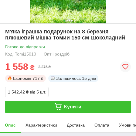
М'яка іграшка подарунок на 8 березня
плюшевий мішка Томии 150 см Шоколадний
Готово до відправки
Код: Tomi15010
Опт і роздріб
1 558
₴
2 275 ₴
Економія
717 ₴
Залишилось
15 днів
1 542,42 ₴
від 5 шт.
Купити
Опис
Характеристики
Доставка
Оплата
Умови п