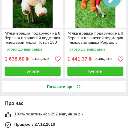
М'яка іграшка подарунок на 8
М'яка іграшка подарунок на 8
березня плюшевий ведмедик
березня плюшевий ведмедик
плюшевий мішка Потап 150
плюшевий мішка Рафаель
см Кремовий
140 см Коричневий
Готово до відправки
Готово до відправки
1 638,60
1 441,37
₴
₴
2 621,76 ₴
2 306,19 ₴
Купити
Купити
Показати ще
Про нас
100% позитивних з 292 відгуків за рік
Працює з 27.12.2019