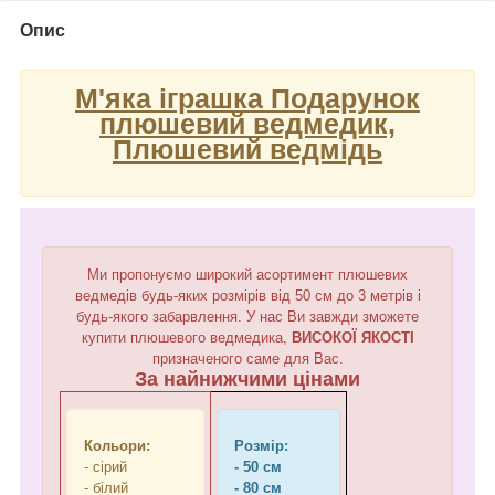
Опис
М'яка іграшка Подарунок
плюшевий ведмедик,
Плюшевий ведмідь
Ми пропонуємо широкий асортимент плюшевих
ведмедів будь-яких розмірів від 50 см до 3 метрів і
будь-якого забарвлення. У нас Ви завжди зможете
купити плюшевого ведмедика,
ВИСОКОЇ ЯКОСТІ
призначеного саме для Вас.
За найнижчими цінами
Кольори:
Розмір:
- сірий
- 50 см
- білий
- 80 см