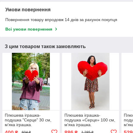
Умови повернення
Повернення товару впродовж 14 днів за рахунок покупця
Всі умови повернення
З цим товаром також замовляють
Плюшева іграшка-
Плюшева іграшка-
Плюш
подушка "Серце" 30 см,
подушка «Серце» 100 см,
поду
м'яка іграшка.
м'яка іграшка.
м'як
400
886
529
₴
₴
604 ₴
1 285 ₴