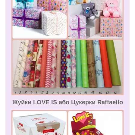
Жуйки LOVE IS або Цукерки Raffaello