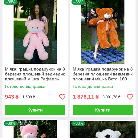
–38%
–38%
М'яка іграшка подарунок на 8
М'яка іграшка подарунок на 8
березня плюшевий ведмедик
березня плюшевий ведмедик
плюшевий мішка Рафаель
плюшевий мішка Вєтлі 160
100 см Рожевий
см Карамельний
Готово до відправки
Готово до відправки
943
1 876,11
₴
₴
1 509 ₴
3 001,78 ₴
Купити
Купити
–38%
–38%