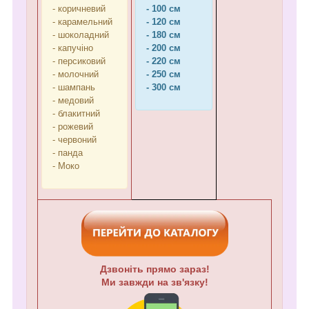
- коричневий
- 100 см
- карамельний
- 120 см
- шоколадний
- 180 см
- капучіно
- 200 см
- персиковий
- 220 см
- молочний
- 250 см
- шампань
- 300 см
- медовий
- блакитний
- рожевий
- червоний
- панда
- Моко
Дзвоніть прямо зараз!
Ми завжди на зв'язку!