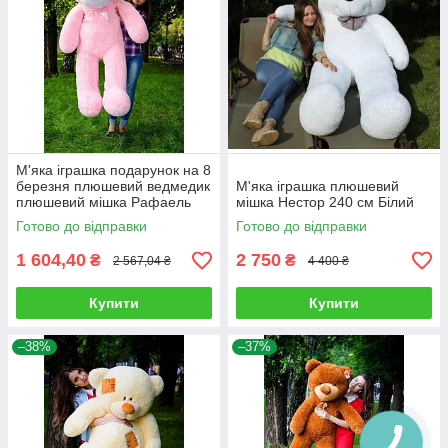
М'яка іграшка подарунок на 8
березня плюшевий ведмедик
М'яка іграшка плюшевий
плюшевий мішка Рафаель
мішка Нестор 240 см Білий
160 см Рожевий
Готово до відправки
Готово до відправки
1 604,40
2 750
₴
₴
2 567,04 ₴
4 400 ₴
Купити
Купити
–38%
–37%