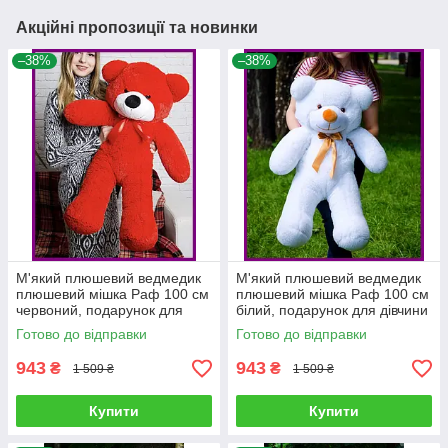
Акційні пропозиції та новинки
–38%
–38%
М'який плюшевий ведмедик
М'який плюшевий ведмедик
плюшевий мішка Раф 100 см
плюшевий мішка Раф 100 см
червоний, подарунок для
білий, подарунок для дівчини
дівчини на день народження
на день народження
Готово до відправки
Готово до відправки
943
943
₴
₴
1 509 ₴
1 509 ₴
Купити
Купити