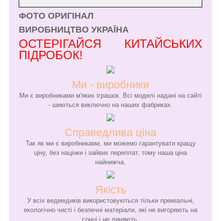
ФОТО ОРИГІНАЛ
ВИРОБНИЦТВО УКРАЇНА
ОСТЕРІГАЙСЯ КИТАЙСЬКИХ
ПІДРОБОК!
Ми - виробники
Ми є виробниками м'яких іграшок. Всі моделі надані на сайті
- шиються виключно на наших фабриках.
Справедлива ціна
Так як ми є виробниками, ми можемо гарантувати кращу
ціну, без націнки і зайвих переплат, тому наша ціна
найнижча.
Якість
У всіх ведмедиків використовуються тільки преміальні,
екологічно чисті і безпечні матеріали, які не вигоряють на
сонці і не линяють.