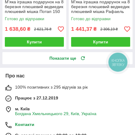
М'яка іграшка подарунок на 8
М'яка іграшка подарунок на 8
березня плюшевий ведмедик
березня плюшевий ведмедик
плюшевий мішка Потап 150
плюшевий мішка Рафаель
см Кремовий
140 см Коричневий
Готово до відправки
Готово до відправки
1 638,60
1 441,37
₴
₴
2 621,76 ₴
2 306,19 ₴
Купити
Купити
Показати ще
КНОПКА
ЗВ'ЯЗКУ
Про нас
100% позитивних з 295 відгуків за рік
Працює з 27.12.2019
м. Київ
Богдана Хмельницького 29, Київ, Україна
Контакти