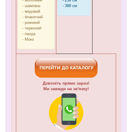
- молочний
- 250 см
- шампань
- 300 см
- медовий
- блакитний
- рожевий
- червоний
- панда
- Моко
Дзвоніть прямо зараз!
Ми завжди на зв'язку!