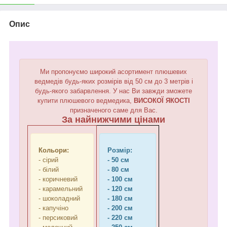
Опис
Ми пропонуємо широкий асортимент плюшевих
ведмедів будь-яких розмірів від 50 см до 3 метрів і
будь-якого забарвлення. У нас Ви завжди зможете
купити плюшевого ведмедика,
ВИСОКОЇ ЯКОСТІ
призначеного саме для Вас.
За найнижчими цінами
Кольори:
Розмір:
- сірий
- 50 см
- білий
- 80 см
- коричневий
- 100 см
- карамельний
- 120 см
- шоколадний
- 180 см
- капучіно
- 200 см
- персиковий
- 220 см