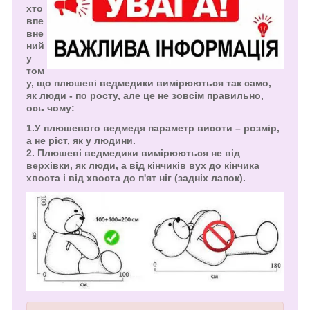
хто
впе
вне
ний
у
том
у, що плюшеві ведмедики вимірюються так само,
як люди - по росту, але це не зовсім правильно,
ось чому:
1.У плюшевого ведмедя параметр висоти – розмір,
а не ріст, як у людини.
2. Плюшеві ведмедики вимірюються не від
верхівки, як люди, а від кінчиків вух до кінчика
хвоста і від хвоста до п'ят ніг (задніх лапок).