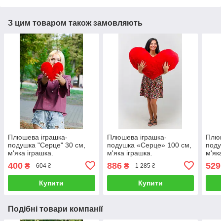
З цим товаром також замовляють
Плюшева іграшка-
Плюшева іграшка-
Плюш
подушка "Серце" 30 см,
подушка «Серце» 100 см,
поду
м'яка іграшка.
м'яка іграшка.
м'як
400
886
529
₴
₴
604 ₴
1 285 ₴
Купити
Купити
Подібні товари компанії