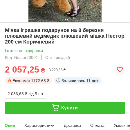
М'яка іграшка подарунок на 8 березня
плюшевий ведмедик плюшевий мішка Нестор
200 см Коричневий
Готово до відправки
Код: Nestor20001
Опт і роздріб
2 057,25
₴
3 229,88 ₴
Економія
1172.63 ₴
Залишилось
11 днів
2 036,68 ₴
від 5 шт.
Купити
Опис
Характеристики
Доставка
Оплата
Умови п