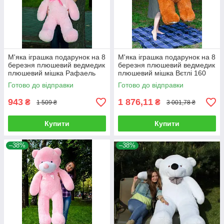
М'яка іграшка подарунок на 8
М'яка іграшка подарунок на 8
березня плюшевий ведмедик
березня плюшевий ведмедик
плюшевий мішка Рафаель
плюшевий мішка Вєтлі 160
100 см Рожевий
см Карамельний
Готово до відправки
Готово до відправки
943
1 876,11
₴
₴
1 509 ₴
3 001,78 ₴
Купити
Купити
–38%
–38%