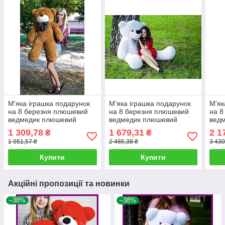
М'яка іграшка подарунок
М'яка іграшка подарунок
М'як
на 8 березня плюшевий
на 8 березня плюшевий
на 8
ведмедик плюшевий
ведмедик плюшевий
вед
мішка Нестор 120 см
мішка Нестор 160 см
мішк
1 309,78
1 679,31
2 1
₴
₴
Коричневий
Білий
Кор
1 951,57 ₴
2 485,38 ₴
3 430
Купити
Купити
Акційні пропозиції та новинки
–38%
–38%