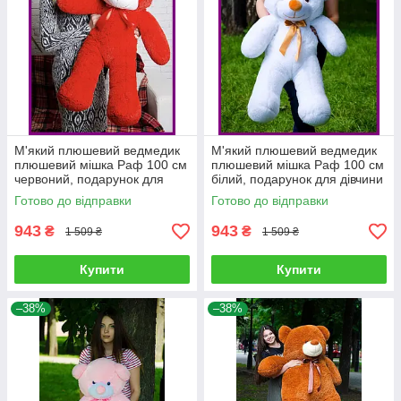
М'який плюшевий ведмедик
М'який плюшевий ведмедик
плюшевий мішка Раф 100 см
плюшевий мішка Раф 100 см
червоний, подарунок для
білий, подарунок для дівчини
дівчини на день народження
на день народження
Готово до відправки
Готово до відправки
943
943
₴
₴
1 509 ₴
1 509 ₴
Купити
Купити
–38%
–38%