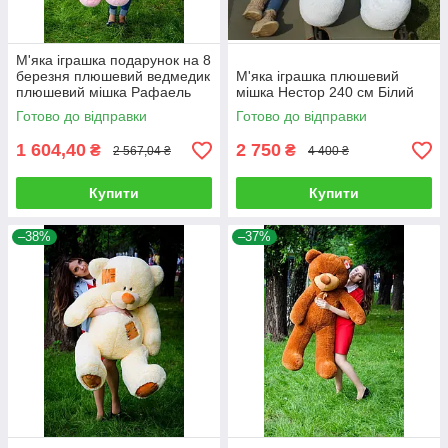
М'яка іграшка подарунок на 8
березня плюшевий ведмедик
М'яка іграшка плюшевий
плюшевий мішка Рафаель
мішка Нестор 240 см Білий
160 см Рожевий
Готово до відправки
Готово до відправки
1 604,40
2 750
₴
₴
2 567,04 ₴
4 400 ₴
Купити
Купити
–38%
–37%