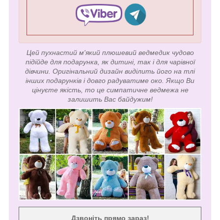
Цей пухнастий м'який плюшевий ведмедик чудово
підійде для подарунка, як дитині, так і для чарівної
дівчини. Оригінальний дизайн виділить його на тлі
інших подарунків і довго радуватиме око. Якщо Ви
цінуєте якість, то це симпатичне ведмежа не
залишить Вас байдужим!
Дзвоніть прямо зараз!