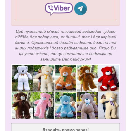
Цей пухнастий м'який плюшевий ведмедик чудово
підійде для подарунка, як дитині, так і для чарівної
дівчини. Оригінальний дизайн виділить його на тлі
інших подарунків і довго радуватиме око. Якщо Ви
цінуєте якість, то це симпатичне ведмежа не
залишить Вас байдужим!
Дзвоніть прямо зараз!