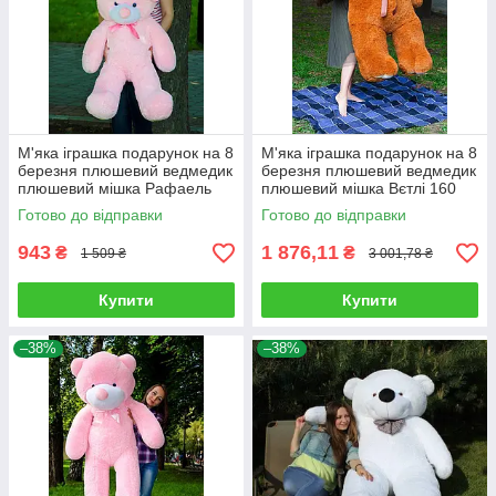
М'яка іграшка подарунок на 8
М'яка іграшка подарунок на 8
березня плюшевий ведмедик
березня плюшевий ведмедик
плюшевий мішка Рафаель
плюшевий мішка Вєтлі 160
100 см Рожевий
см Карамельний
Готово до відправки
Готово до відправки
943
1 876,11
₴
₴
1 509 ₴
3 001,78 ₴
Купити
Купити
–38%
–38%