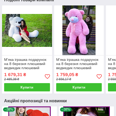
М'яка іграшка подарунок
М'яка іграшка подарунок
М'як
на 8 березня плюшевий
на 8 березня плюшевий
на 8
ведмедик плюшевий
ведмедик плюшевий
вед
мішка Нестор 160 см
мішка Рафаель 180 см
мішк
1 679,31
1 759,05
1 7
₴
₴
Білий
Рожевий
Кор
2 485,38 ₴
2 656,17 ₴
2 550
Купити
Купити
Акційні пропозиції та новинки
–38%
–38%