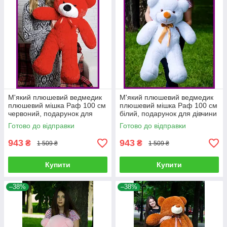
М'який плюшевий ведмедик
М'який плюшевий ведмедик
плюшевий мішка Раф 100 см
плюшевий мішка Раф 100 см
червоний, подарунок для
білий, подарунок для дівчини
дівчини на день народження
на день народження
Готово до відправки
Готово до відправки
943
943
₴
₴
1 509 ₴
1 509 ₴
Купити
Купити
–38%
–38%