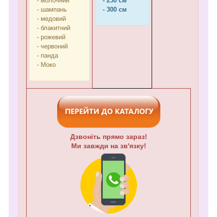
- молочний
- 250 см
- шампань
- 300 см
- медовий
- блакитний
- рожевий
- червоний
- панда
- Моко
Дзвоніть прямо зараз!
Ми завжди на зв'язку!