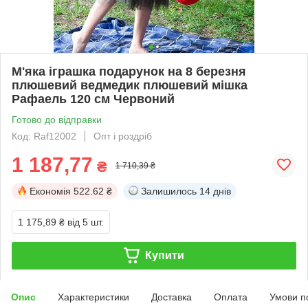
М'яка іграшка подарунок на 8 березня
плюшевий ведмедик плюшевий мішка
Рафаель 120 см Червоний
Готово до відправки
Код: Raf12002
Опт і роздріб
1 187,77
₴
1 710,39 ₴
Економія
522.62 ₴
Залишилось
14 днів
1 175,89 ₴
від 5 шт.
Купити
Опис
Характеристики
Доставка
Оплата
Умови п