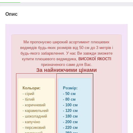
Опис
Ми пропонуємо широкий асортимент плюшевих
ведмедів будь-яких розмірів від 50 см до 3 метрів і
будь-якого забарвлення. У нас Ви завжди зможете
купити плюшевого ведмедика,
ВИСОКОЇ ЯКОСТІ
призначеного саме для Вас.
За найнижчими цінами
Кольори:
Розмір:
- сірий
- 50 см
- білий
- 80 см
- коричневий
- 100 см
- карамельний
- 120 см
- шоколадний
- 180 см
- капучіно
- 200 см
- персиковий
- 220 см