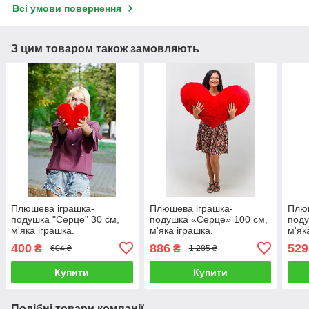
Всі умови повернення
З цим товаром також замовляють
Плюшева іграшка-
Плюшева іграшка-
Плюш
подушка "Серце" 30 см,
подушка «Серце» 100 см,
поду
м'яка іграшка.
м'яка іграшка.
м'як
400
886
529
₴
₴
604 ₴
1 285 ₴
Купити
Купити
Подібні товари компанії