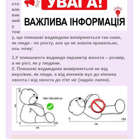
хто
впе
вне
ний
у
том
у, що плюшеві ведмедики вимірюються так само,
як люди - по росту, але це не зовсім правильно,
ось чому:
1.У плюшевого ведмедя параметр висоти – розмір,
а не ріст, як у людини.
2. Плюшеві ведмедики вимірюються не від
верхівки, як люди, а від кінчиків вух до кінчика
хвоста і від хвоста до п'ят ніг (задніх лапок).