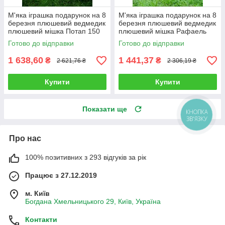
М'яка іграшка подарунок на 8
М'яка іграшка подарунок на 8
березня плюшевий ведмедик
березня плюшевий ведмедик
плюшевий мішка Потап 150
плюшевий мішка Рафаель
см Кремовий
140 см Коричневий
Готово до відправки
Готово до відправки
1 638,60
1 441,37
₴
₴
2 621,76 ₴
2 306,19 ₴
Купити
Купити
Показати ще
КНОПКА
ЗВ'ЯЗКУ
Про нас
100% позитивних з 293 відгуків за рік
Працює з 27.12.2019
м. Київ
Богдана Хмельницького 29, Київ, Україна
Контакти