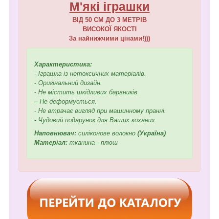
М'які іграшки
ВІД 50 СМ ДО 3 МЕТРІВ
ВИСОКОЇ ЯКОСТІ
За найнижчими цінами!)))
Характеристика:
- Іграшка із нетоксичних матеріалів.
- Оригінальний дизайн.
- Не містить шкідливих барвників.
– Не деформується.
- Не втрачає вигляд при машинному пранні.
- Чудовий подарунок для Ваших коханих.
Наповнювач:
силіконове волокно
(Україна)
Матеріал:
тканина - плюш