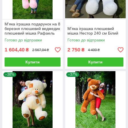
М'яка іграшка подарунок на 8
березня плюшевий ведмедик
М'яка іграшка плюшевий
плюшевий мішка Рафаель
мішка Нестор 240 см Білий
160 см Рожевий
Готово до відправки
Готово до відправки
1 604,40
2 750
₴
₴
2 567,04 ₴
4 400 ₴
Купити
Купити
–38%
–37%