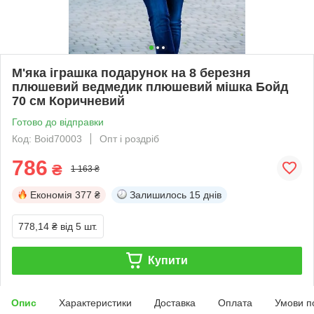
М'яка іграшка подарунок на 8 березня
плюшевий ведмедик плюшевий мішка Бойд
70 см Коричневий
Готово до відправки
Код: Boid70003
Опт і роздріб
786
₴
1 163 ₴
Економія
377 ₴
Залишилось
15 днів
778,14 ₴
від 5 шт.
Купити
Опис
Характеристики
Доставка
Оплата
Умови п