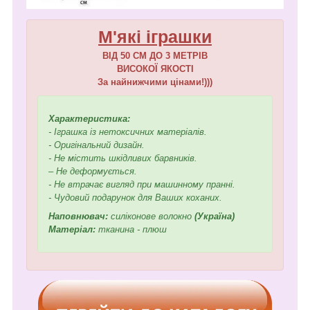
М'які іграшки
ВІД 50 СМ ДО 3 МЕТРІВ
ВИСОКОЇ ЯКОСТІ
За найнижчими цінами!)))
Характеристика:
- Іграшка із нетоксичних матеріалів.
- Оригінальний дизайн.
- Не містить шкідливих барвників.
– Не деформується.
- Не втрачає вигляд при машинному пранні.
- Чудовий подарунок для Ваших коханих.
Наповнювач:
силіконове волокно
(Україна)
Матеріал:
тканина - плюш