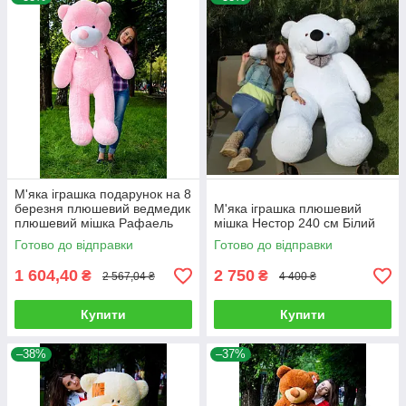
М'яка іграшка подарунок на 8
березня плюшевий ведмедик
М'яка іграшка плюшевий
плюшевий мішка Рафаель
мішка Нестор 240 см Білий
160 см Рожевий
Готово до відправки
Готово до відправки
1 604,40
2 750
₴
₴
2 567,04 ₴
4 400 ₴
Купити
Купити
–38%
–37%