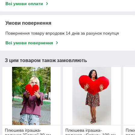
Всі умови оплати
Умови повернення
Повернення товару впродовж 14 днів за рахунок покупця
Всі умови повернення
З цим товаром також замовляють
Плюшева іграшка-
Плюшева іграшка-
Плюш
подушка "Серце" 30 см,
подушка «Серце» 100 см,
поду