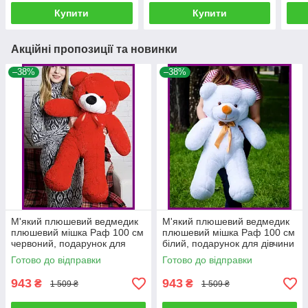
Купити
Купити
Акційні пропозиції та новинки
–38%
–38%
М'який плюшевий ведмедик
М'який плюшевий ведмедик
плюшевий мішка Раф 100 см
плюшевий мішка Раф 100 см
червоний, подарунок для
білий, подарунок для дівчини
дівчини на день народження
на день народження
Готово до відправки
Готово до відправки
943
943
₴
₴
1 509 ₴
1 509 ₴