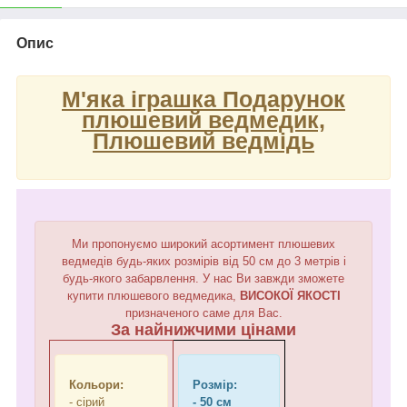
Опис
М'яка іграшка Подарунок
плюшевий ведмедик,
Плюшевий ведмідь
Ми пропонуємо широкий асортимент плюшевих
ведмедів будь-яких розмірів від 50 см до 3 метрів і
будь-якого забарвлення. У нас Ви завжди зможете
купити плюшевого ведмедика,
ВИСОКОЇ ЯКОСТІ
призначеного саме для Вас.
За найнижчими цінами
Кольори:
Розмір:
- сірий
- 50 см