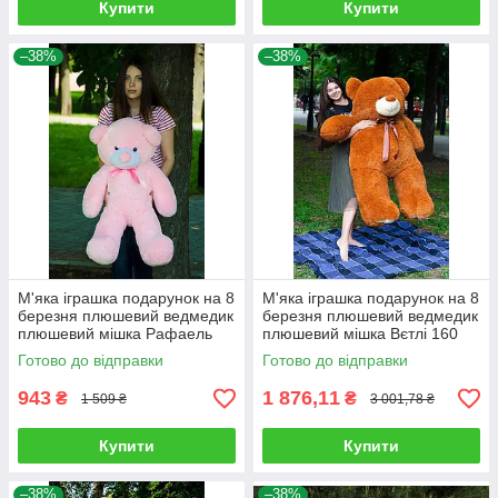
Купити
Купити
–38%
–38%
М'яка іграшка подарунок на 8
М'яка іграшка подарунок на 8
березня плюшевий ведмедик
березня плюшевий ведмедик
плюшевий мішка Рафаель
плюшевий мішка Вєтлі 160
100 см Рожевий
см Карамельний
Готово до відправки
Готово до відправки
943
1 876,11
₴
₴
1 509 ₴
3 001,78 ₴
Купити
Купити
–38%
–38%