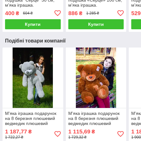
м'яка іграшка.
м'яка іграшка.
м'як
400
886
529
₴
₴
604 ₴
1 285 ₴
Купити
Купити
Подібні товари компанії
М'яка іграшка подарунок
М'яка іграшка подарунок
М'як
на 8 березня плюшевий
на 8 березня плюшевий
на 8
ведмедик плюшевий
ведмедик плюшевий
вед
мішка Рафаель 120 см
мішка Потап 90 см
мішк
1 187,77
1 115,69
1 1
₴
₴
Сірий
Коричневий
Рож
1 722,27 ₴
1 729,32 ₴
1 900