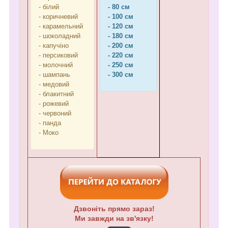
- білий
- 80 см
- коричневий
- 100 см
- карамельний
- 120 см
- шоколадний
- 180 см
- капучіно
- 200 см
- персиковий
- 220 см
- молочний
- 250 см
- шампань
- 300 см
- медовий
- блакитний
- рожевий
- червоний
- панда
- Моко
Дзвоніть прямо зараз!
Ми завжди на зв'язку!