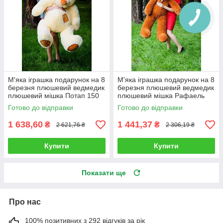
М'яка іграшка подарунок на 8
М'яка іграшка подарунок на 8
березня плюшевий ведмедик
березня плюшевий ведмедик
плюшевий мішка Потап 150
плюшевий мішка Рафаель
см Кремовий
140 см Коричневий
Готово до відправки
Готово до відправки
1 638,60
1 441,37
₴
₴
2 621,76 ₴
2 306,19 ₴
Купити
Купити
Показати ще
Про нас
100% позитивних з 292 відгуків за рік