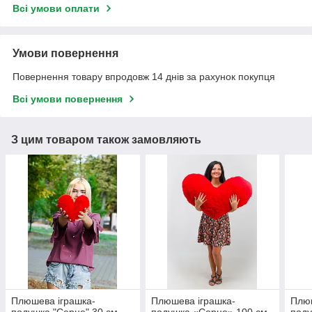
Всі умови оплати
Умови повернення
Повернення товару впродовж 14 днів за рахунок покупця
Всі умови повернення
З цим товаром також замовляють
Плюшева іграшка-
Плюшева іграшка-
Плюш
подушка "Серце" 30 см,
подушка «Серце» 100 см,
поду