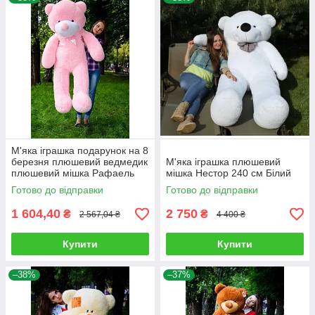
М'яка іграшка подарунок на 8
березня плюшевий ведмедик
М'яка іграшка плюшевий
плюшевий мішка Рафаель
мішка Нестор 240 см Білий
160 см Рожевий
Готово до відправки
Готово до відправки
1 604,40
2 750
₴
₴
2 567,04 ₴
4 400 ₴
Купити
Купити
–38%
–37%