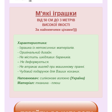
М'які іграшки
ВІД 50 СМ ДО 3 МЕТРІВ
ВИСОКОЇ ЯКОСТІ
За найнижчими цінами!)))
Характеристика:
- Іграшка із нетоксичних матеріалів.
- Оригінальний дизайн.
- Не містить шкідливих барвників.
– Не деформується.
- Не втрачає вигляд при машинному пранні.
- Чудовий подарунок для Ваших коханих.
Наповнювач:
силіконове волокно
(Україна)
Матеріал:
тканина - плюш