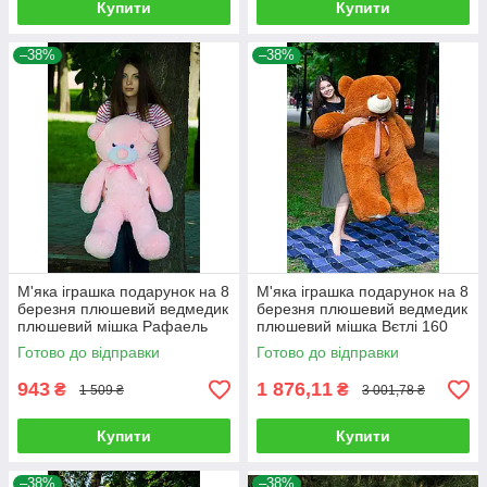
Купити
Купити
–38%
–38%
М'яка іграшка подарунок на 8
М'яка іграшка подарунок на 8
березня плюшевий ведмедик
березня плюшевий ведмедик
плюшевий мішка Рафаель
плюшевий мішка Вєтлі 160
100 см Рожевий
см Карамельний
Готово до відправки
Готово до відправки
943
1 876,11
₴
₴
1 509 ₴
3 001,78 ₴
Купити
Купити
–38%
–38%