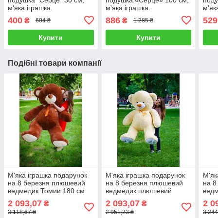
м'яка іграшка.
м'яка іграшка.
м'як
400
886
529
₴
₴
604 ₴
1 285 ₴
Купити
Купити
Подібні товари компанії
М'яка іграшка подарунок
М'яка іграшка подарунок
М'як
на 8 березня плюшевий
на 8 березня плюшевий
на 8
ведмедик Томии 180 см
ведмедик плюшевий
вед
Шоколадний
мішка Томии 180 см
мішк
2 093,07
2 093,07
2 0
₴
₴
Персиковий
Шок
3 118,67 ₴
2 951,23 ₴
3 244