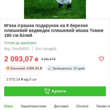
М'яка іграшка подарунок на 8 березня
плюшевий ведмедик плюшевий мішка Томии
180 см Білий
Готово до відправки
Код: Tomi18001
Опт і роздріб
2 093,07
₴
3 181,47 ₴
Економія
1088.40 ₴
Залишилось
15 днів
2 072,14 ₴
від 5 шт.
Купити
Опис
Характеристики
Доставка
Оплата
Умови п