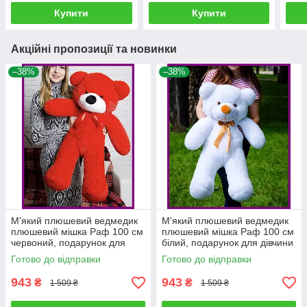
Купити
Купити
Акційні пропозиції та новинки
–38%
–38%
М'який плюшевий ведмедик
М'який плюшевий ведмедик
плюшевий мішка Раф 100 см
плюшевий мішка Раф 100 см
червоний, подарунок для
білий, подарунок для дівчини
дівчини на день народження
на день народження
Готово до відправки
Готово до відправки
943
943
₴
₴
1 509 ₴
1 509 ₴