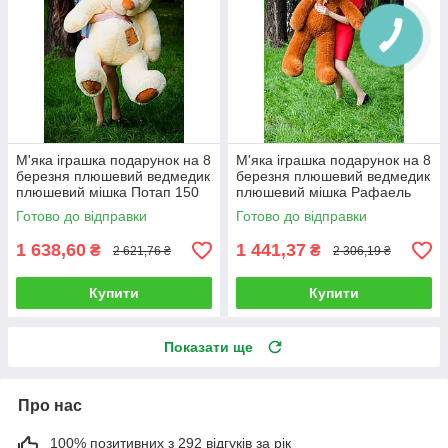
М'яка іграшка подарунок на 8
М'яка іграшка подарунок на 8
березня плюшевий ведмедик
березня плюшевий ведмедик
плюшевий мішка Потап 150
плюшевий мішка Рафаель
см Кремовий
140 см Коричневий
Готово до відправки
Готово до відправки
1 638,60
1 441,37
₴
₴
2 621,76 ₴
2 306,19 ₴
Купити
Купити
Показати ще
Про нас
100% позитивних з 292 відгуків за рік