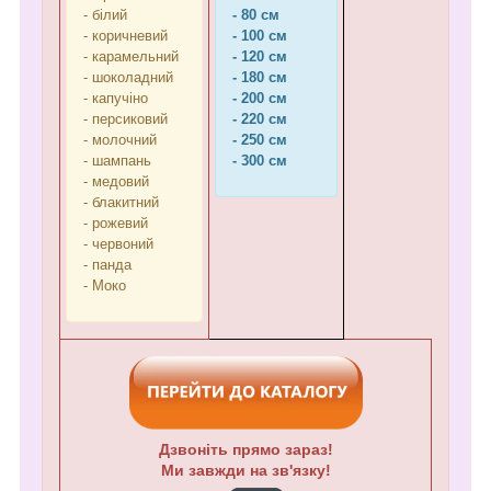
- білий
- 80 см
- коричневий
- 100 см
- карамельний
- 120 см
- шоколадний
- 180 см
- капучіно
- 200 см
- персиковий
- 220 см
- молочний
- 250 см
- шампань
- 300 см
- медовий
- блакитний
- рожевий
- червоний
- панда
- Моко
Дзвоніть прямо зараз!
Ми завжди на зв'язку!