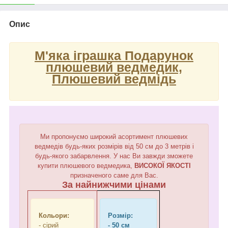
Опис
М'яка іграшка Подарунок
плюшевий ведмедик,
Плюшевий ведмідь
Ми пропонуємо широкий асортимент плюшевих
ведмедів будь-яких розмірів від 50 см до 3 метрів і
будь-якого забарвлення. У нас Ви завжди зможете
купити плюшевого ведмедика,
ВИСОКОЇ ЯКОСТІ
призначеного саме для Вас.
За найнижчими цінами
Кольори:
Розмір:
- сірий
- 50 см