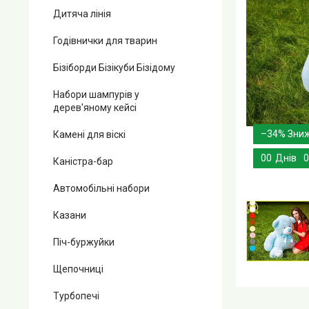
Дитяча лінія
Годівнички для тварин
Бізіборди Бізікуби Бізідому
Набори шампурів у
дерев'яному кейсі
–34%
Камені для віскі
0
0
Днів
0
Каністра-бар
Автомобільні набори
Казани
Піч-буржуйки
Щепочниці
Турбопечі