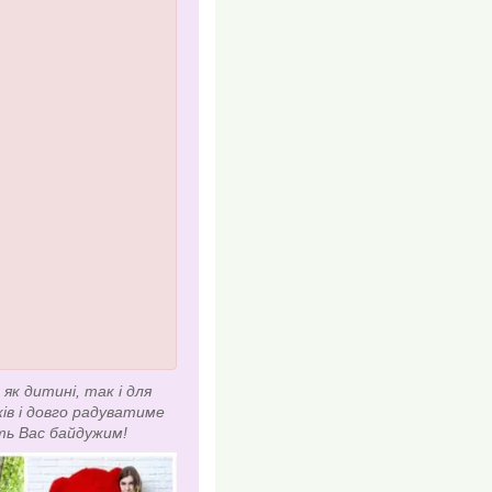
як дитині, так і для
ків і довго радуватиме
ть Вас байдужим!