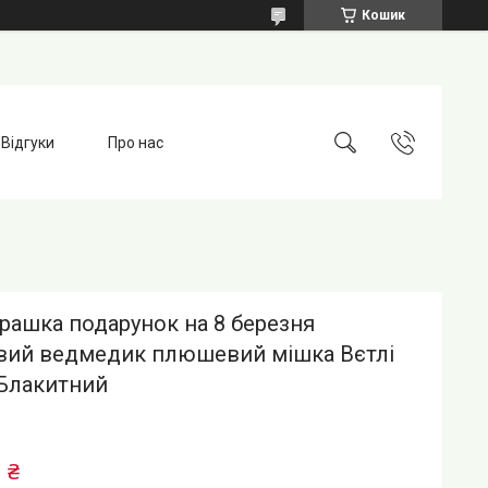
Кошик
Відгуки
Про нас
грашка подарунок на 8 березня
ий ведмедик плюшевий мішка Вєтлі
 Блакитний
 ₴