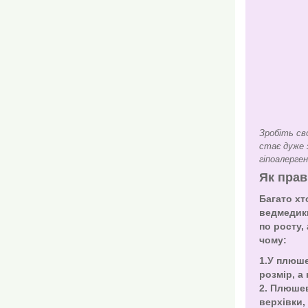
Зробіть св
стає дуже з
гіпоалерге
Як прав
Багато хт
ведмедики
по росту,
чому:
1.У плюш
розмір, а 
2. Плюше
верхівки, 