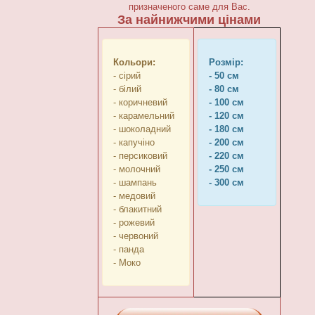
призначеного саме для Вас.
За найнижчими цінами
Кольори:
Розмір:
- сірий
- 50 см
- білий
- 80 см
- коричневий
- 100 см
- карамельний
- 120 см
- шоколадний
- 180 см
- капучіно
- 200 см
- персиковий
- 220 см
- молочний
- 250 см
- шампань
- 300 см
- медовий
- блакитний
- рожевий
- червоний
- панда
- Моко