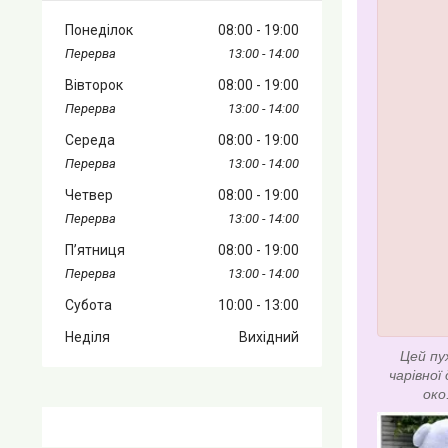
Понеділок
08:00
19:00
13:00
14:00
Вівторок
08:00
19:00
13:00
14:00
Середа
08:00
19:00
13:00
14:00
Четвер
08:00
19:00
13:00
14:00
Пʼятниця
08:00
19:00
13:00
14:00
Субота
10:00
13:00
Неділя
Вихідний
Цей пу
чарівної
око