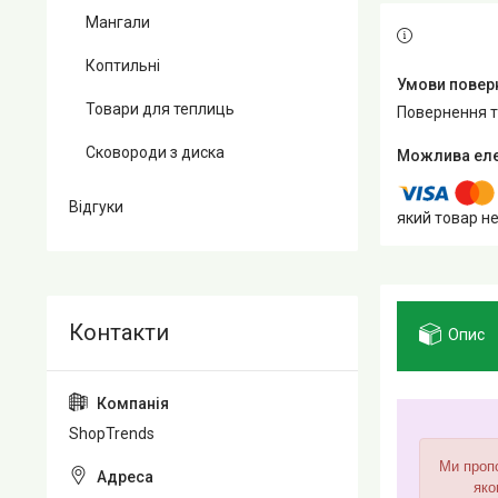
Мангали
Коптильні
Товари для теплиць
повернення 
Сковороди з диска
Відгуки
який товар н
Опис
ShopTrends
Ми пропо
яко