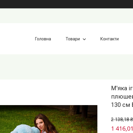
Головна
Товари
Контакти
М'яка і
плюшев
130 см
2 138,18 ₴
1 416,01