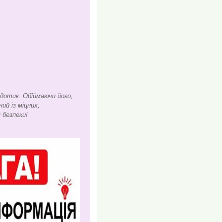
 дотик. Обіймаючи його,
ий із міцних,
 безпеки!