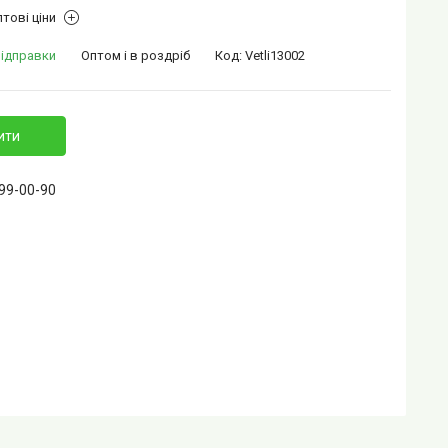
тові ціни
відправки
Оптом і в роздріб
Код:
Vetli13002
ити
399-00-90