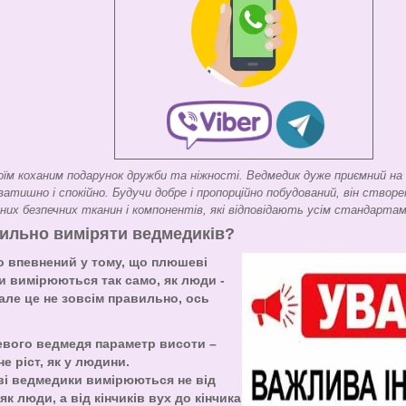
оїм коханим подарунок дружби та ніжності. Ведмедик дуже приємний на
атишно і спокійно. Будучи добре і пропорційно побудований, він створен
нних безпечних тканин і компонентів, які відповідають усім стандартам
ильно виміряти ведмедиків?
о впевнений у тому, що плюшеві
 вимірюються так само, як люди -
 але це не зовсім правильно, ось
евого ведмедя параметр висоти –
не ріст, як у людини.
ві ведмедики вимірюються не від
як люди, а від кінчиків вух до кінчика