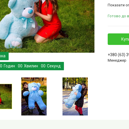
Показати оп
Готово до 
Куп
+380 (63) 
Менеджер
0
Годин
0
0
Хвилин
0
0
Секунд