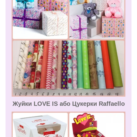
Жуйки LOVE IS або Цукерки Raffaello