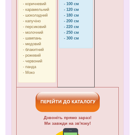
- коричневий
- 100 см
- карамельний
- 120 см
- шоколадний
- 180 см
- капучіно
- 200 см
- персиковий
- 220 см
- молочний
- 250 см
- шампань
- 300 см
- медовий
- блакитний
- рожевий
- червоний
- панда
- Моко
Дзвоніть прямо зараз!
Ми завжди на зв'язку!