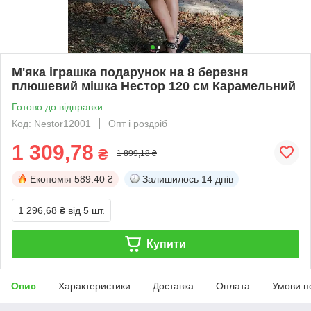
М'яка іграшка подарунок на 8 березня
плюшевий мішка Нестор 120 см Карамельний
Готово до відправки
Код: Nestor12001
Опт і роздріб
1 309,78
₴
1 899,18 ₴
Економія
589.40 ₴
Залишилось
14 днів
1 296,68 ₴
від 5 шт.
Купити
Опис
Характеристики
Доставка
Оплата
Умови п