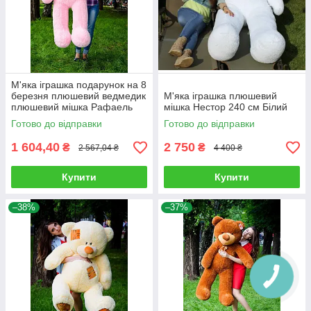
М'яка іграшка подарунок на 8
березня плюшевий ведмедик
М'яка іграшка плюшевий
плюшевий мішка Рафаель
мішка Нестор 240 см Білий
160 см Рожевий
Готово до відправки
Готово до відправки
1 604,40
2 750
₴
₴
2 567,04 ₴
4 400 ₴
Купити
Купити
–38%
–37%