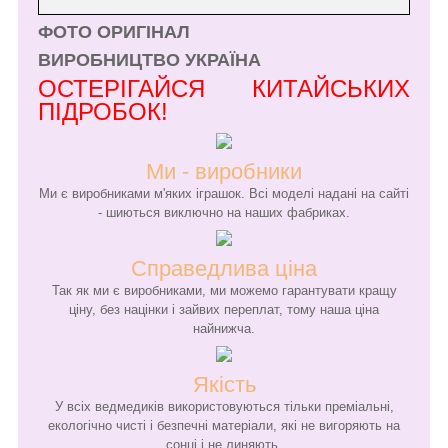
ФОТО ОРИГІНАЛ
ВИРОБНИЦТВО УКРАЇНА
ОСТЕРІГАЙСЯ КИТАЙСЬКИХ
ПІДРОБОК!
Ми - виробники
Ми є виробниками м'яких іграшок. Всі моделі надані на сайті
- шиються виключно на наших фабриках.
Справедлива ціна
Так як ми є виробниками, ми можемо гарантувати кращу
ціну, без націнки і зайвих переплат, тому наша ціна
найнижча.
Якість
У всіх ведмедиків використовуються тільки преміальні,
екологічно чисті і безпечні матеріали, які не вигоряють на
сонці і не линяють.