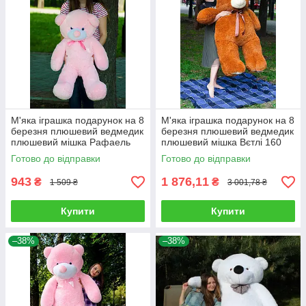
М'яка іграшка подарунок на 8
М'яка іграшка подарунок на 8
березня плюшевий ведмедик
березня плюшевий ведмедик
плюшевий мішка Рафаель
плюшевий мішка Вєтлі 160
100 см Рожевий
см Карамельний
Готово до відправки
Готово до відправки
943
1 876,11
₴
₴
1 509 ₴
3 001,78 ₴
Купити
Купити
–38%
–38%