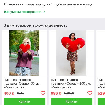
Повернення товару впродовж 14 днів за рахунок покупця
Всі умови повернення
З цим товаром також замовляють
Плюшева іграшка-
Плюшева іграшка-
Плюш
подушка "Серце" 30 см,
подушка «Серце» 100 см,
поду
м'яка іграшка.
м'яка іграшка.
м'як
400
886
529
₴
₴
604 ₴
1 285 ₴
Купити
Купити