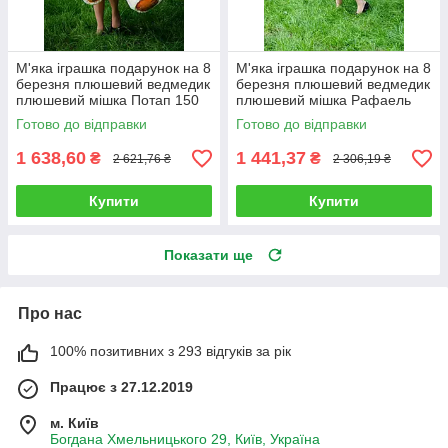
М'яка іграшка подарунок на 8
М'яка іграшка подарунок на 8
березня плюшевий ведмедик
березня плюшевий ведмедик
плюшевий мішка Потап 150
плюшевий мішка Рафаель
см Кремовий
140 см Коричневий
Готово до відправки
Готово до відправки
1 638,60
1 441,37
₴
₴
2 621,76 ₴
2 306,19 ₴
Купити
Купити
Показати ще
Про нас
100% позитивних з 293 відгуків за рік
Працює з 27.12.2019
м. Київ
Богдана Хмельницького 29, Київ, Україна