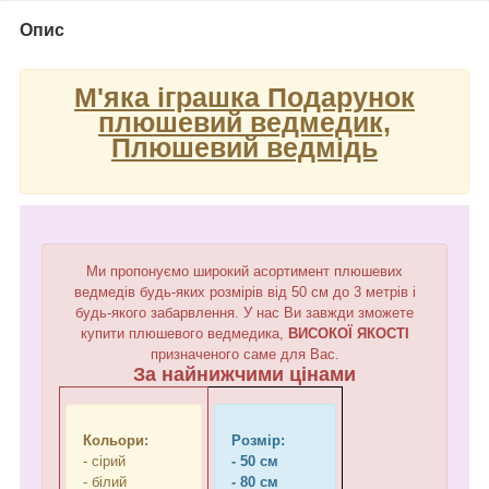
Опис
М'яка іграшка Подарунок
плюшевий ведмедик,
Плюшевий ведмідь
Ми пропонуємо широкий асортимент плюшевих
ведмедів будь-яких розмірів від 50 см до 3 метрів і
будь-якого забарвлення. У нас Ви завжди зможете
купити плюшевого ведмедика,
ВИСОКОЇ ЯКОСТІ
призначеного саме для Вас.
За найнижчими цінами
Кольори:
Розмір:
- сірий
- 50 см
- білий
- 80 см