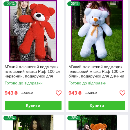
–38%
–38%
М'який плюшевий ведмедик
М'який плюшевий ведмедик
плюшевий мішка Раф 100 см
плюшевий мішка Раф 100 см
червоний, подарунок для
білий, подарунок для дівчини
дівчини на день народження
на день народження
Готово до відправки
Готово до відправки
943
943
₴
₴
1 509 ₴
1 509 ₴
Купити
Купити
–38%
–38%