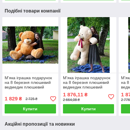
Подібні товари компанії
М'яка іграшка подарунок
М'яка іграшка подарунок
М'як
на 8 березня плюшевий
на 8 березня плюшевий
на 8
ведмедик плюшевий
ведмедик плюшевий
ведм
мішка Потап 180 см
мішка Вєтлі 160 см
Кар
1 876,11
1 8
₴
Карамельний
Бежевий
1 829
₴
2 725 ₴
2 664,08 ₴
2 776
Купити
Купити
Акційні пропозиції та новинки