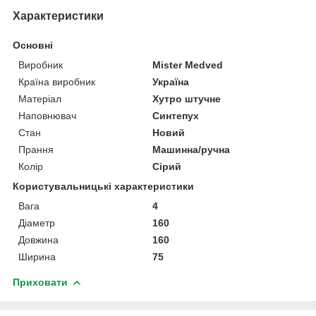
Характеристики
Основні
Виробник
Mister Medved
Країна виробник
Україна
Матеріал
Хутро штучне
Наповнювач
Синтепух
Стан
Новий
Прання
Машинна/ручна
Колір
Сірий
Користувальницькі характеристики
Вага
4
Діаметр
160
Довжина
160
Ширина
75
Приховати