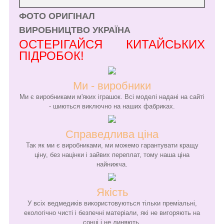
ФОТО ОРИГІНАЛ
ВИРОБНИЦТВО УКРАЇНА
ОСТЕРІГАЙСЯ КИТАЙСЬКИХ
ПІДРОБОК!
Ми - виробники
Ми є виробниками м'яких іграшок. Всі моделі надані на сайті
- шиються виключно на наших фабриках.
Справедлива ціна
Так як ми є виробниками, ми можемо гарантувати кращу
ціну, без націнки і зайвих переплат, тому наша ціна
найнижча.
Якість
У всіх ведмедиків використовуються тільки преміальні,
екологічно чисті і безпечні матеріали, які не вигоряють на
сонці і не линяють.