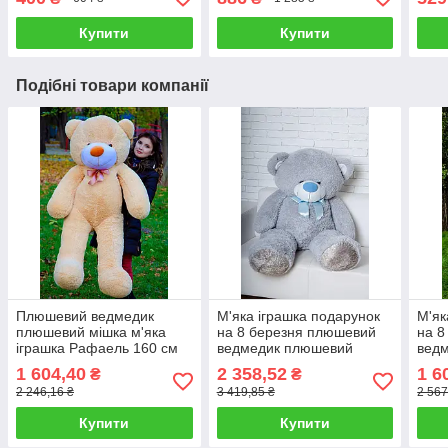
Купити
Купити
Подібні товари компанії
Плюшевий ведмедик
М'яка іграшка подарунок
М'як
плюшевий мішка м'яка
на 8 березня плюшевий
на 8
іграшка Рафаель 160 см
ведмедик плюшевий
вед
Бежевий
мішка Бойд 200 см Сірий
мішк
1 604,40
2 358,52
1 6
₴
₴
Рож
2 246,16 ₴
3 419,85 ₴
2 567
Купити
Купити