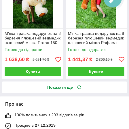
М'яка іграшка подарунок на 8
М'яка іграшка подарунок на 8
березня плюшевий ведмедик
березня плюшевий ведмедик
плюшевий мішка Потап 150
плюшевий мішка Рафаель
см Кремовий
140 см Коричневий
Готово до відправки
Готово до відправки
1 638,60
1 441,37
₴
₴
2 621,76 ₴
2 306,19 ₴
Купити
Купити
Показати ще
Про нас
100% позитивних з 293 відгуків за рік
Працює з 27.12.2019