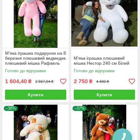
М'яка іграшка подарунок на 8
березня плюшевий ведмедик
М'яка іграшка плюшевий
плюшевий мішка Рафаель
мішка Нестор 240 см Білий
160 см Рожевий
Готово до відправки
Готово до відправки
1 604,40
2 750
₴
₴
2 567,04 ₴
4 400 ₴
Купити
Купити
–38%
–37%