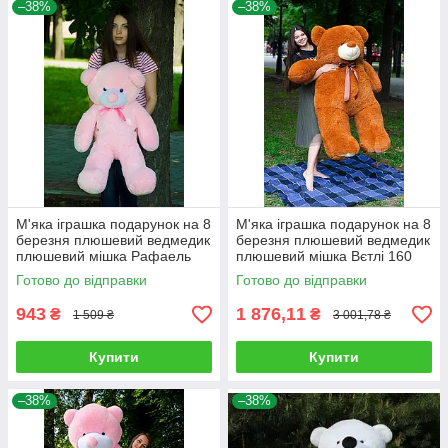
–38%
–38%
М'яка іграшка подарунок на 8
М'яка іграшка подарунок на 8
березня плюшевий ведмедик
березня плюшевий ведмедик
плюшевий мішка Рафаель
плюшевий мішка Вєтлі 160
100 см Рожевий
см Карамельний
Готово до відправки
Готово до відправки
943
1 876,11
₴
₴
1 509 ₴
3 001,78 ₴
Купити
Купити
–38%
–38%