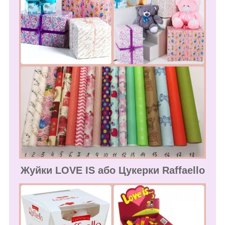
Жуйки LOVE IS або Цукерки Raffaello