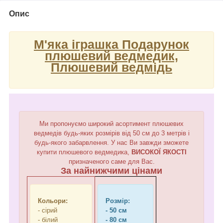
Опис
М'яка іграшка Подарунок
плюшевий ведмедик,
Плюшевий ведмідь
Ми пропонуємо широкий асортимент плюшевих
ведмедів будь-яких розмірів від 50 см до 3 метрів і
будь-якого забарвлення. У нас Ви завжди зможете
купити плюшевого ведмедика,
ВИСОКОЇ ЯКОСТІ
призначеного саме для Вас.
За найнижчими цінами
Кольори:
Розмір:
- сірий
- 50 см
- білий
- 80 см