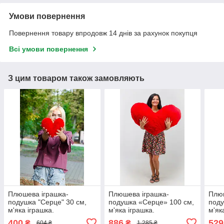
Умови повернення
Повернення товару впродовж 14 днів за рахунок покупця
Всі умови повернення
З цим товаром також замовляють
Плюшева іграшка-
Плюшева іграшка-
Плюш
подушка "Серце" 30 см,
подушка «Серце» 100 см,
поду
м'яка іграшка.
м'яка іграшка.
м'як
400
886
529
₴
₴
604 ₴
1 285 ₴