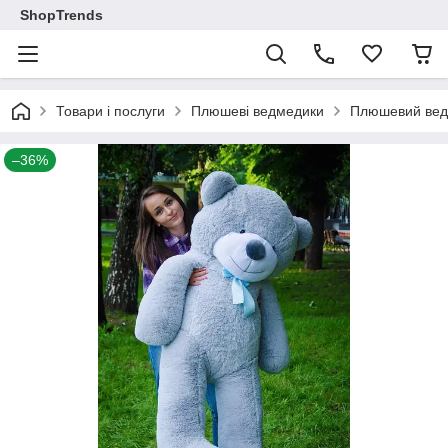
ShopTrends
Товари і послуги
Плюшеві ведмедики
Плюшевий ведм
–36%