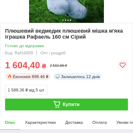
Плюшевий ведмедик плюшевий мішка м'яка
іграшка Рафаель 160 см Сірий
Готово до відправки
Код: Raf16009
Опт і роздріб
1 604,40
₴
2 502,86 ₴
Економія
898.46 ₴
Залишилось
12 днів
1 588,36 ₴
від 5 шт.
Купити
Опис
Характеристики
Доставка
Оплата
Умови п