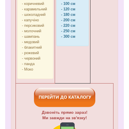
- коричневий
- 100 см
- карамельний
- 120 см
- шоколадний
- 180 см
- капучіно
- 200 см
- персиковий
- 220 см
- молочний
- 250 см
- шампань
- 300 см
- медовий
- блакитний
- рожевий
- червоний
- панда
- Моко
Дзвоніть прямо зараз!
Ми завжди на зв'язку!