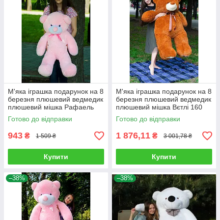
М'яка іграшка подарунок на 8
М'яка іграшка подарунок на 8
березня плюшевий ведмедик
березня плюшевий ведмедик
плюшевий мішка Рафаель
плюшевий мішка Вєтлі 160
100 см Рожевий
см Карамельний
Готово до відправки
Готово до відправки
943
1 876,11
₴
₴
1 509 ₴
3 001,78 ₴
Купити
Купити
–38%
–38%