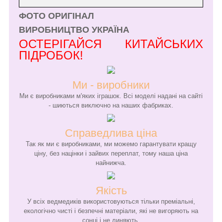
ФОТО ОРИГІНАЛ
ВИРОБНИЦТВО УКРАЇНА
ОСТЕРІГАЙСЯ КИТАЙСЬКИХ
ПІДРОБОК!
Ми - виробники
Ми є виробниками м'яких іграшок. Всі моделі надані на сайті
- шиються виключно на наших фабриках.
Справедлива ціна
Так як ми є виробниками, ми можемо гарантувати кращу
ціну, без націнки і зайвих переплат, тому наша ціна
найнижча.
Якість
У всіх ведмедиків використовуються тільки преміальні,
екологічно чисті і безпечні матеріали, які не вигоряють на
сонці і не линяють.