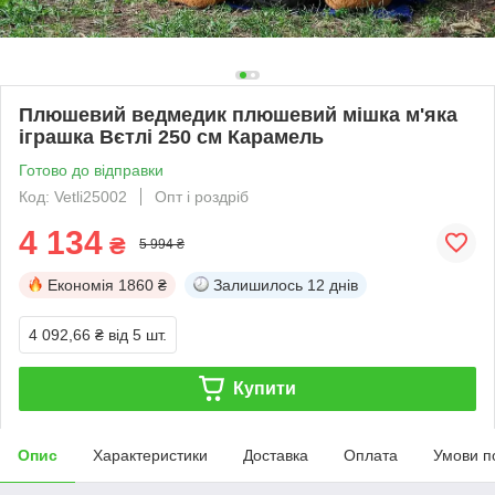
Плюшевий ведмедик плюшевий мішка м'яка
іграшка Вєтлі 250 см Карамель
Готово до відправки
Код: Vetli25002
Опт і роздріб
4 134
₴
5 994 ₴
Економія
1860 ₴
Залишилось
12 днів
4 092,66 ₴
від 5 шт.
Купити
Опис
Характеристики
Доставка
Оплата
Умови п