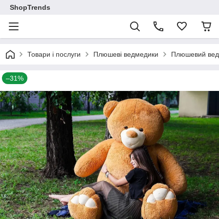
ShopTrends
Товари і послуги
Плюшеві ведмедики
Плюшевий ведм
–31%