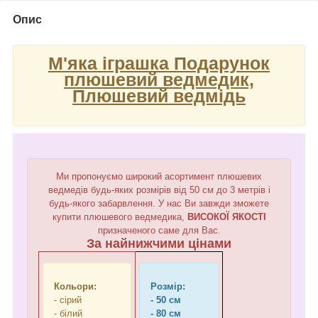
Опис
М'яка іграшка Подарунок
плюшевий ведмедик,
Плюшевий ведмідь
Ми пропонуємо широкий асортимент плюшевих
ведмедів будь-яких розмірів від 50 см до 3 метрів і
будь-якого забарвлення. У нас Ви завжди зможете
купити плюшевого ведмедика,
ВИСОКОЇ ЯКОСТІ
призначеного саме для Вас.
За найнижчими цінами
Кольори:
Розмір:
- сірий
- 50 см
- білий
- 80 см