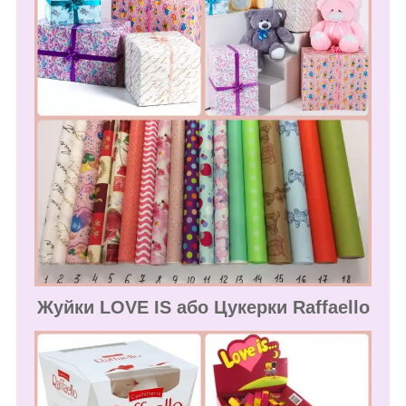
Жуйки LOVE IS або Цукерки Raffaello