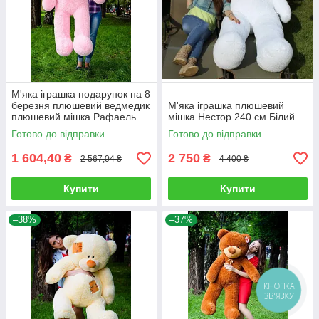
М'яка іграшка подарунок на 8
березня плюшевий ведмедик
М'яка іграшка плюшевий
плюшевий мішка Рафаель
мішка Нестор 240 см Білий
160 см Рожевий
Готово до відправки
Готово до відправки
1 604,40
2 750
₴
₴
2 567,04 ₴
4 400 ₴
Купити
Купити
–38%
–37%