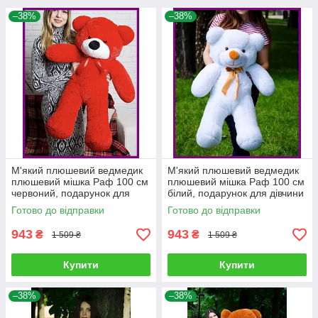
–38%
–38%
М'який плюшевий ведмедик
М'який плюшевий ведмедик
плюшевий мішка Раф 100 см
плюшевий мішка Раф 100 см
червоний, подарунок для
білий, подарунок для дівчини
дівчини на день народження
на день народження
Готово до відправки
Готово до відправки
943
943
₴
₴
1 509 ₴
1 509 ₴
Купити
Купити
–38%
–38%