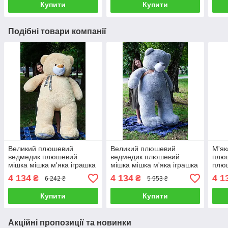
Купити
Купити
Подібні товари компанії
Великий плюшевий
Великий плюшевий
М'як
ведмедик плюшевий
ведмедик плюшевий
плю
мішка мішка м'яка іграшка
мішка мішка м'яка іграшка
плюш
Вєтлі 250 см Персик
Вєтлі 250 см Сірий
Вєтл
4 134
4 134
4 1
₴
₴
6 242 ₴
5 953 ₴
Купити
Купити
Акційні пропозиції та новинки