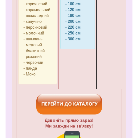
- коричневий
- 100 см
- карамельний
- 120 см
- шоколадний
- 180 см
- капучіно
- 200 см
- персиковий
- 220 см
- молочний
- 250 см
- шампань
- 300 см
- медовий
- блакитний
- рожевий
- червоний
- панда
- Моко
Дзвоніть прямо зараз!
Ми завжди на зв'язку!