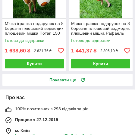
М'яка іграшка подарунок на 8
М'яка іграшка подарунок на 8
березня плюшевий ведмедик
березня плюшевий ведмедик
плюшевий мішка Потап 150
плюшевий мішка Рафаель
см Кремовий
140 см Коричневий
Готово до відправки
Готово до відправки
1 638,60
1 441,37
₴
₴
2 621,76 ₴
2 306,19 ₴
Купити
Купити
Показати ще
Про нас
100% позитивних з 293 відгуків за рік
Працює з 27.12.2019
м. Київ