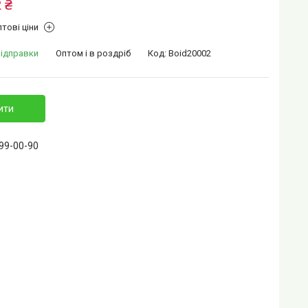
 ₴
тові ціни
відправки
Оптом і в роздріб
Код:
Boid20002
ити
399-00-90