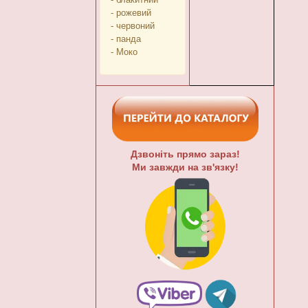
- рожевий
- червоний
- панда
- Моко
Дзвоніть прямо зараз!
Ми завжди на зв'язку!