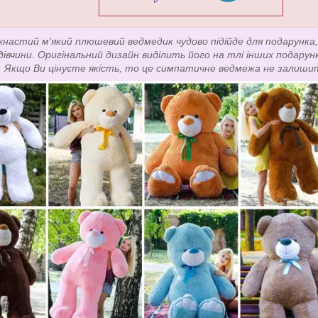
хнастий м'який плюшевий ведмедик чудово підійде для подарунка, 
 дівчини. Оригінальний дизайн виділить його на тлі інших подарун
. Якщо Ви цінуєте якість, то це симпатичне ведмежа не залиши