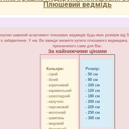
Плюшевий ведмідь
нуємо широкий асортимент плюшевих ведмедів будь-яких розмірів від 50 
го забарвлення. У нас Ви завжди зможете купити плюшевого ведмедика
призначеного саме для Вас.
За найнижчими цінами
Кольори:
Розмір:
- сірий
- 50 см
- білий
- 80 см
- коричневий
- 100 см
- карамельний
- 120 см
- шоколадний
- 180 см
- капучіно
- 200 см
- персиковий
- 220 см
- молочний
- 250 см
- шампань
- 300 см
- медовий
- блакитний