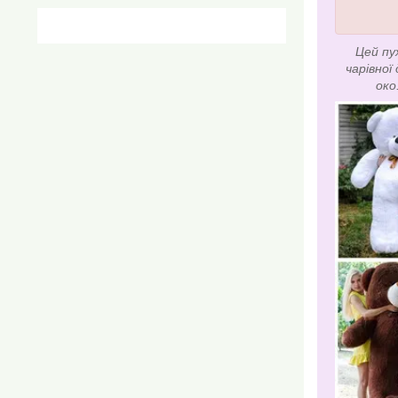
Цей пу
чарівної
око