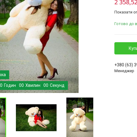
2 358,52
Показати оп
Готово до 
Куп
+380 (63) 
Менеджер
0
Годин
0
0
Хвилин
0
0
Секунд