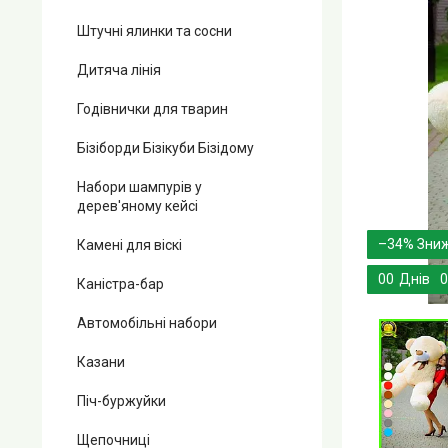
Штучні ялинки та сосни
Дитяча лінія
Годівнички для тварин
Бізіборди Бізікуби Бізідому
Набори шампурів у
дерев'яному кейсі
–34%
Камені для віскі
0
0
Днів
0
Каністра-бар
Автомобільні набори
Казани
Піч-буржуйки
Щепочниці