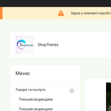
Зараз у компанії неробо
ShopTrends
Товари та послуги
Плюшеві ведмедики
Плюшеві ведмедики