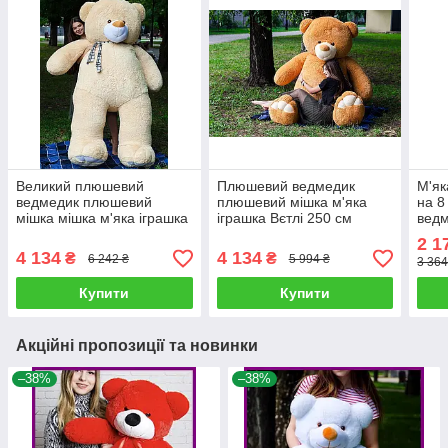
Великий плюшевий
Плюшевий ведмедик
М'як
ведмедик плюшевий
плюшевий мішка м'яка
на 8
мішка мішка м'яка іграшка
іграшка Вєтлі 250 см
вед
Вєтлі 250 см Персик
Карамель
мішк
2 1
Рож
4 134
4 134
₴
₴
6 242 ₴
5 994 ₴
3 364
Купити
Купити
Акційні пропозиції та новинки
–38%
–38%