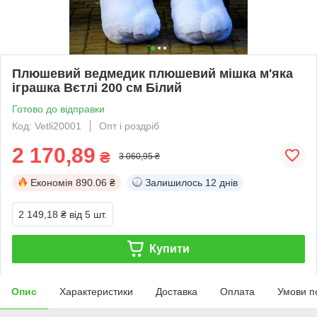
Плюшевий ведмедик плюшевий мішка м'яка
іграшка Вєтлі 200 см Білий
Готово до відправки
Код: Vetli20001
Опт і роздріб
2 170,89
₴
3 060,95 ₴
Економія
890.06 ₴
Залишилось
12 днів
2 149,18 ₴
від 5 шт.
Купити
Опис
Характеристики
Доставка
Оплата
Умови п