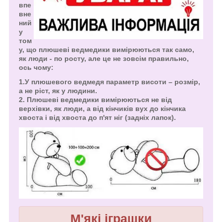
впе
вне
ний
у
том
у, що плюшеві ведмедики вимірюються так само,
як люди - по росту, але це не зовсім правильно,
ось чому:
1.У плюшевого ведмедя параметр висоти – розмір,
а не ріст, як у людини.
2. Плюшеві ведмедики вимірюються не від
верхівки, як люди, а від кінчиків вух до кінчика
хвоста і від хвоста до п'ят ніг (задніх лапок).
М'які іграшки