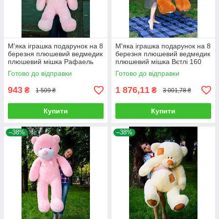
М'яка іграшка подарунок на 8
М'яка іграшка подарунок на 8
березня плюшевий ведмедик
березня плюшевий ведмедик
плюшевий мішка Рафаель
плюшевий мішка Вєтлі 160
100 см Рожевий
см Карамельний
Готово до відправки
Готово до відправки
943
1 876,11
₴
₴
1 509 ₴
3 001,78 ₴
Купити
Купити
–38%
–38%