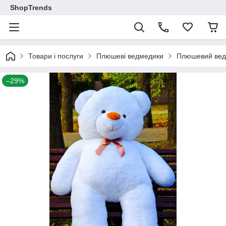
ShopTrends
Товари і послуги
Плюшеві ведмедики
Плюшевий ведм
–29%