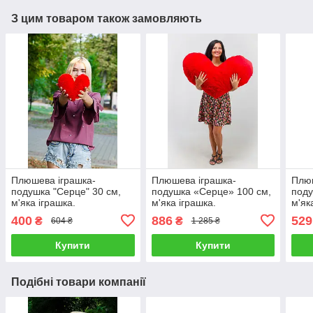
З цим товаром також замовляють
Плюшева іграшка-
Плюшева іграшка-
Плюш
подушка "Серце" 30 см,
подушка «Серце» 100 см,
поду
м'яка іграшка.
м'яка іграшка.
м'як
400
886
529
₴
₴
604 ₴
1 285 ₴
Купити
Купити
Подібні товари компанії