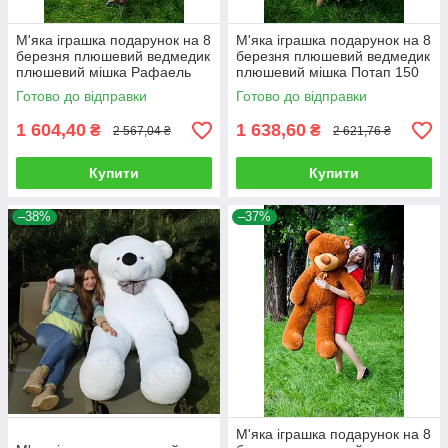
М'яка іграшка подарунок на 8
М'яка іграшка подарунок на 8
березня плюшевий ведмедик
березня плюшевий ведмедик
плюшевий мішка Рафаель
плюшевий мішка Потап 150
160 см Рожевий
см Кремовий
Готово до відправки
Готово до відправки
1 604,40
1 638,60
₴
₴
2 567,04 ₴
2 621,76 ₴
Купити
Купити
–38%
–37%
М'яка іграшка подарунок на 8