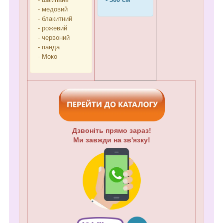
- медовий
- блакитний
- рожевий
- червоний
- панда
- Моко
Дзвоніть прямо зараз!
Ми завжди на зв'язку!