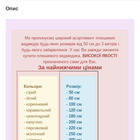
Опис
Ми пропонуємо широкий асортимент плюшевих
ведмедів будь-яких розмірів від 50 см до 3 метрів і
будь-якого забарвлення. У нас Ви завжди зможете
купити плюшевого ведмедика,
ВИСОКОЇ ЯКОСТІ
призначеного саме для Вас.
За найнижчими цінами
Кольори:
Розмір:
- сірий
- 50 см
- білий
- 80 см
- коричневий
- 100 см
- карамельний
- 120 см
- шоколадний
- 180 см
- капучіно
- 200 см
- персиковий
- 220 см
- молочний
- 250 см
- шампань
- 300 см