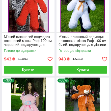
М'який плюшевий ведмедик
М'який плюшевий ведмедик
плюшевий мішка Раф 100 см
плюшевий мішка Раф 100 см
червоний, подарунок для
білий, подарунок для дівчини
дівчини на день народження
на день народження
Готово до відправки
Готово до відправки
943
943
₴
₴
1 509 ₴
1 509 ₴
Купити
Купити
–38%
–38%