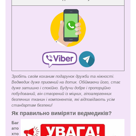
Зробіть своїм коханим подарунок дружби та ніжності.
Ведмедик дуже приємний на дотик. Обіймаючи його, стає
дуже затишно і спокійно. Будучи добре і пропорційно
побудований, він створений із міцних, гіпоалергенних
безпечних тканин і компонентів, які відповідають усім
стандартам безпеки!
Як правильно виміряти ведмедиків?
Баг
ато
хто