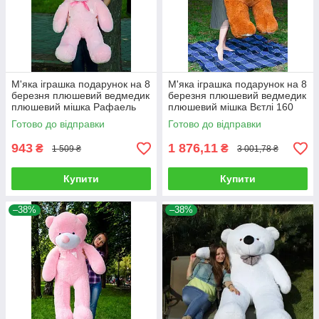
М'яка іграшка подарунок на 8
М'яка іграшка подарунок на 8
березня плюшевий ведмедик
березня плюшевий ведмедик
плюшевий мішка Рафаель
плюшевий мішка Вєтлі 160
100 см Рожевий
см Карамельний
Готово до відправки
Готово до відправки
943
1 876,11
₴
₴
1 509 ₴
3 001,78 ₴
Купити
Купити
–38%
–38%