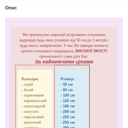
Опис
Ми пропонуємо широкий асортимент плюшевих
ведмедів будь-яких розмірів від 50 см до 3 метрів і
будь-якого забарвлення. У нас Ви завжди зможете
купити плюшевого ведмедика,
ВИСОКОЇ ЯКОСТІ
призначеного саме для Вас.
За найнижчими цінами
Кольори:
Розмір:
- сірий
- 50 см
- білий
- 80 см
- коричневий
- 100 см
- карамельний
- 120 см
- шоколадний
- 180 см
- капучіно
- 200 см
- персиковий
- 220 см
- молочний
- 250 см
- шампань
- 300 см