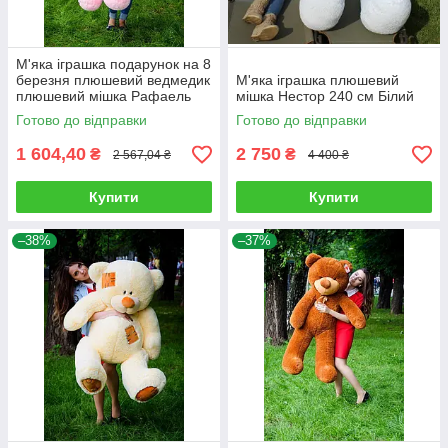
М'яка іграшка подарунок на 8
березня плюшевий ведмедик
М'яка іграшка плюшевий
плюшевий мішка Рафаель
мішка Нестор 240 см Білий
160 см Рожевий
Готово до відправки
Готово до відправки
1 604,40
2 750
₴
₴
2 567,04 ₴
4 400 ₴
Купити
Купити
–38%
–37%