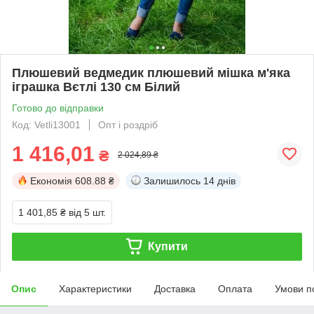
Плюшевий ведмедик плюшевий мішка м'яка
іграшка Вєтлі 130 см Білий
Готово до відправки
Код: Vetli13001
Опт і роздріб
1 416,01
₴
2 024,89 ₴
Економія
608.88 ₴
Залишилось
14 днів
1 401,85 ₴
від 5 шт.
Купити
Опис
Характеристики
Доставка
Оплата
Умови п