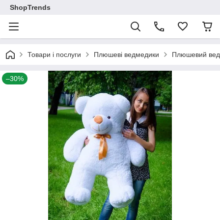
ShopTrends
Товари і послуги
Плюшеві ведмедики
Плюшевий ведм
–30%