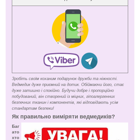
Зробіть своїм коханим подарунок дружби та ніжності.
Ведмедик дуже приємний на дотик. Обіймаючи його, стає
дуже затишно і спокійно. Будучи добре і пропорційно
побудований, він створений із міцних, гіпоалергенних
безпечних тканин і компонентів, які відповідають усім
стандартам безпеки!
Як правильно виміряти ведмедиків?
Баг
ато
хто