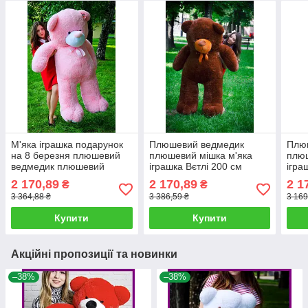
М'яка іграшка подарунок
Плюшевий ведмедик
Плю
на 8 березня плюшевий
плюшевий мішка м'яка
плюш
ведмедик плюшевий
іграшка Вєтлі 200 см
ігра
мішка Вєтлі 200 см
Шоколадний
Беж
2 170,89
2 170,89
2 1
₴
₴
Рожевий
3 364,88 ₴
3 386,59 ₴
3 169
Купити
Купити
Акційні пропозиції та новинки
–38%
–38%