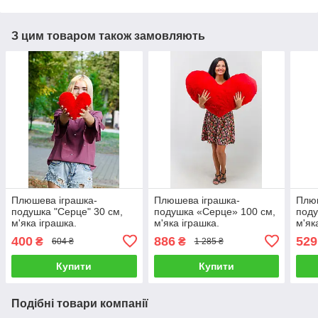
З цим товаром також замовляють
Плюшева іграшка-
Плюшева іграшка-
Плюш
подушка "Серце" 30 см,
подушка «Серце» 100 см,
поду
м'яка іграшка.
м'яка іграшка.
м'як
400
886
529
₴
₴
604 ₴
1 285 ₴
Купити
Купити
Подібні товари компанії