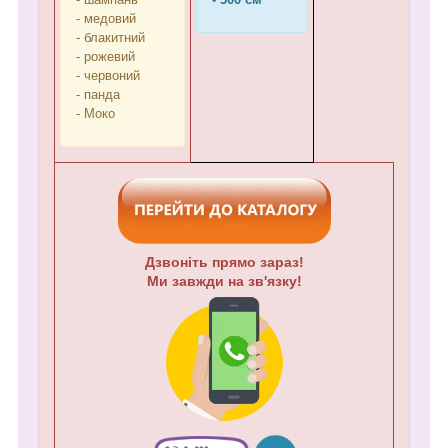
- медовий
- блакитний
- рожевий
- червоний
- панда
- Моко
Дзвоніть прямо зараз!
Ми завжди на зв'язку!