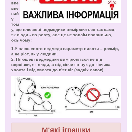
впе
вне
ний
у
том
у, що плюшеві ведмедики вимірюються так само,
як люди - по росту, але це не зовсім правильно,
ось чому:
1.У плюшевого ведмедя параметр висоти – розмір,
а не ріст, як у людини.
2. Плюшеві ведмедики вимірюються не від
верхівки, як люди, а від кінчиків вух до кінчика
хвоста і від хвоста до п'ят ніг (задніх лапок).
М'які іграшки