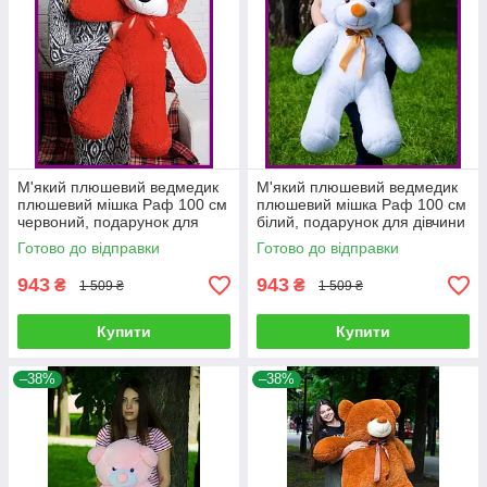
М'який плюшевий ведмедик
М'який плюшевий ведмедик
плюшевий мішка Раф 100 см
плюшевий мішка Раф 100 см
червоний, подарунок для
білий, подарунок для дівчини
дівчини на день народження
на день народження
Готово до відправки
Готово до відправки
943
943
₴
₴
1 509 ₴
1 509 ₴
Купити
Купити
–38%
–38%