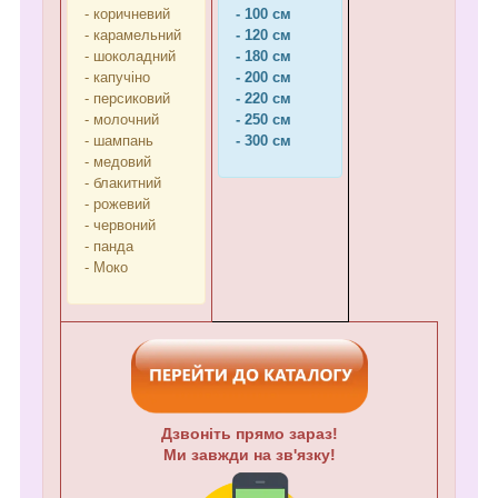
- коричневий
- 100 см
- карамельний
- 120 см
- шоколадний
- 180 см
- капучіно
- 200 см
- персиковий
- 220 см
- молочний
- 250 см
- шампань
- 300 см
- медовий
- блакитний
- рожевий
- червоний
- панда
- Моко
Дзвоніть прямо зараз!
Ми завжди на зв'язку!