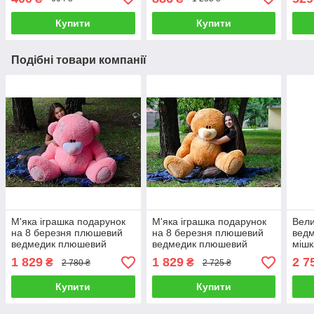
Купити
Купити
Подібні товари компанії
М'яка іграшка подарунок
М'яка іграшка подарунок
Вел
на 8 березня плюшевий
на 8 березня плюшевий
вед
ведмедик плюшевий
ведмедик плюшевий
мішк
мішка Потап 180 см
мішка Потап 180 см
Нест
1 829
1 829
2 7
₴
₴
2 780 ₴
2 725 ₴
Рожевий
Карамельний
Кор
Купити
Купити