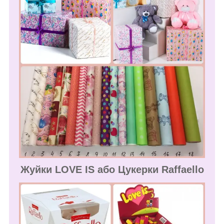
Жуйки LOVE IS або Цукерки Raffaello