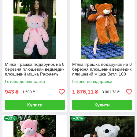
М'яка іграшка подарунок на 8
М'яка іграшка подарунок на 8
березня плюшевий ведмедик
березня плюшевий ведмедик
плюшевий мішка Рафаель
плюшевий мішка Вєтлі 160
100 см Рожевий
см Карамельний
Готово до відправки
Готово до відправки
943
1 876,11
₴
₴
1 509 ₴
3 001,78 ₴
Купити
Купити
–38%
–38%