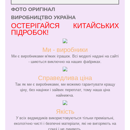
ФОТО ОРИГІНАЛ
ВИРОБНИЦТВО УКРАЇНА
ОСТЕРІГАЙСЯ КИТАЙСЬКИХ
ПІДРОБОК!
Ми - виробники
Ми є виробниками м'яких іграшок. Всі моделі надані на сайті
- шиються виключно на наших фабриках.
Справедлива ціна
Так як ми є виробниками, ми можемо гарантувати кращу
ціну, без націнки і зайвих переплат, тому наша ціна
найнижча.
Якість
У всіх ведмедиків використовуються тільки преміальні,
екологічно чисті і безпечні матеріали, які не вигоряють на
сонці і не линяють.