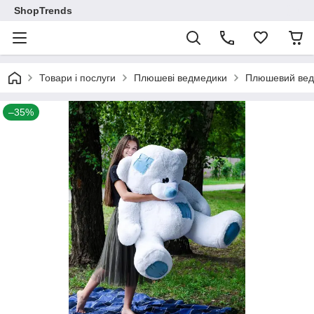
ShopTrends
Товари і послуги
Плюшеві ведмедики
Плюшевий ведм
–35%