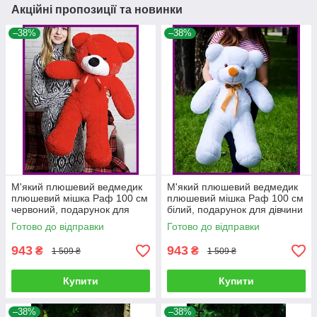
Акційні пропозиції та новинки
–38%
–38%
М'який плюшевий ведмедик
М'який плюшевий ведмедик
плюшевий мішка Раф 100 см
плюшевий мішка Раф 100 см
червоний, подарунок для
білий, подарунок для дівчини
дівчини на день народження
на день народження
Готово до відправки
Готово до відправки
943
943
₴
₴
1 509 ₴
1 509 ₴
Купити
Купити
–38%
–38%