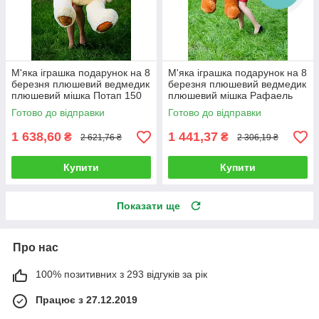
М'яка іграшка подарунок на 8
М'яка іграшка подарунок на 8
березня плюшевий ведмедик
березня плюшевий ведмедик
плюшевий мішка Потап 150
плюшевий мішка Рафаель
см Кремовий
140 см Коричневий
Готово до відправки
Готово до відправки
1 638,60
1 441,37
₴
₴
2 621,76 ₴
2 306,19 ₴
Купити
Купити
Показати ще
Про нас
100% позитивних з 293 відгуків за рік
Працює з 27.12.2019