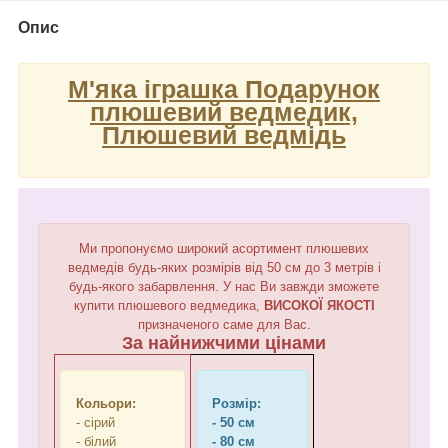
Опис
М'яка іграшка Подарунок
плюшевий ведмедик,
Плюшевий ведмідь
Ми пропонуємо широкий асортимент плюшевих
ведмедів будь-яких розмірів від 50 см до 3 метрів і
будь-якого забарвлення. У нас Ви завжди зможете
купити плюшевого ведмедика,
ВИСОКОЇ ЯКОСТІ
призначеного саме для Вас.
За найнижчими цінами
Кольори:
Розмір:
- сірий
- 50 см
- білий
- 80 см