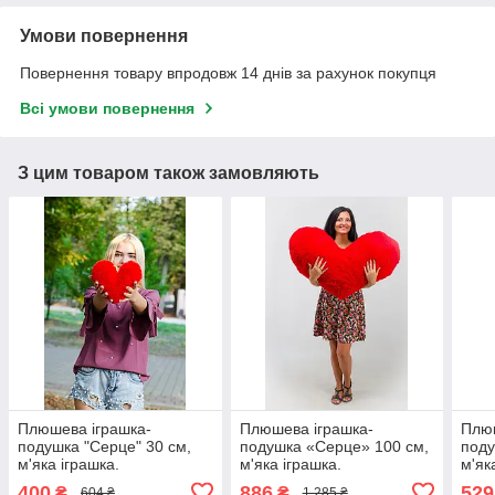
Умови повернення
Повернення товару впродовж 14 днів за рахунок покупця
Всі умови повернення
З цим товаром також замовляють
Плюшева іграшка-
Плюшева іграшка-
Плюш
подушка "Серце" 30 см,
подушка «Серце» 100 см,
поду
м'яка іграшка.
м'яка іграшка.
м'як
400
886
529
₴
₴
604 ₴
1 285 ₴