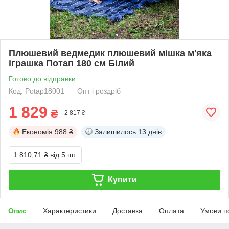
Плюшевий ведмедик плюшевий мішка м'яка
іграшка Потап 180 см Білий
Готово до відправки
Код: Potap18001
Опт і роздріб
1 829
₴
2 817 ₴
Економія
988 ₴
Залишилось
13 днів
1 810,71 ₴
від 5 шт.
Купити
Опис
Характеристики
Доставка
Оплата
Умови п