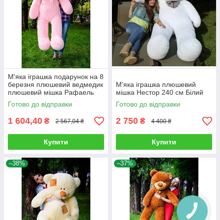
М'яка іграшка подарунок на 8
березня плюшевий ведмедик
М'яка іграшка плюшевий
плюшевий мішка Рафаель
мішка Нестор 240 см Білий
160 см Рожевий
Готово до відправки
Готово до відправки
1 604,40
2 750
₴
₴
2 567,04 ₴
4 400 ₴
Купити
Купити
–38%
–37%