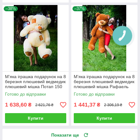
–38%
–37%
М'яка іграшка подарунок на 8
М'яка іграшка подарунок на 8
березня плюшевий ведмедик
березня плюшевий ведмедик
плюшевий мішка Потап 150
плюшевий мішка Рафаель
см Кремовий
140 см Коричневий
Готово до відправки
Готово до відправки
1 638,60
1 441,37
₴
₴
2 621,76 ₴
2 306,19 ₴
Купити
Купити
Показати ще