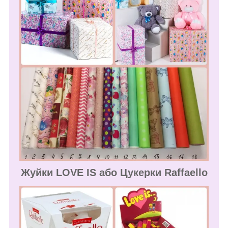
Жуйки LOVE IS або Цукерки Raffaello