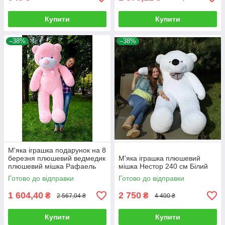
Купити
Купити
–38%
–38%
М'яка іграшка подарунок на 8
березня плюшевий ведмедик
М'яка іграшка плюшевий
плюшевий мішка Рафаель
мішка Нестор 240 см Білий
160 см Рожевий
Готово до відправки
Готово до відправки
1 604,40
2 750
₴
₴
2 567,04 ₴
4 400 ₴
Купити
Купити