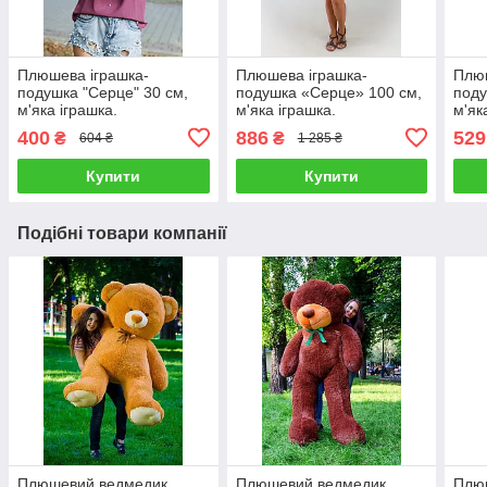
Плюшева іграшка-
Плюшева іграшка-
Плюш
подушка "Серце" 30 см,
подушка «Серце» 100 см,
поду
м'яка іграшка.
м'яка іграшка.
м'як
400
886
529
₴
₴
604 ₴
1 285 ₴
Купити
Купити
Подібні товари компанії
Плюшевий ведмедик
Плюшевий ведмедик
Плю