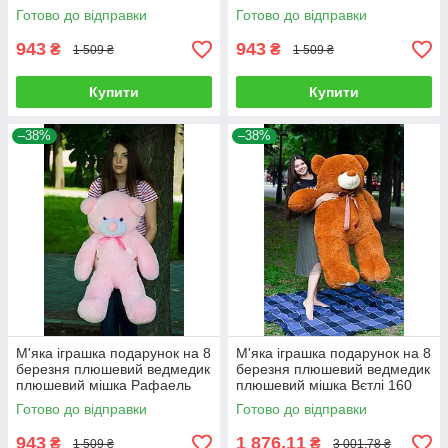
дівчини на день народження
на день народження
Готово до відправки
Готово до відправки
943
943
₴
₴
1 509 ₴
1 509 ₴
Купити
Купити
–38%
–38%
М'яка іграшка подарунок на 8
М'яка іграшка подарунок на 8
березня плюшевий ведмедик
березня плюшевий ведмедик
плюшевий мішка Рафаель
плюшевий мішка Вєтлі 160
100 см Рожевий
см Карамельний
Готово до відправки
Готово до відправки
943
1 876,11
₴
₴
1 509 ₴
3 001,78 ₴