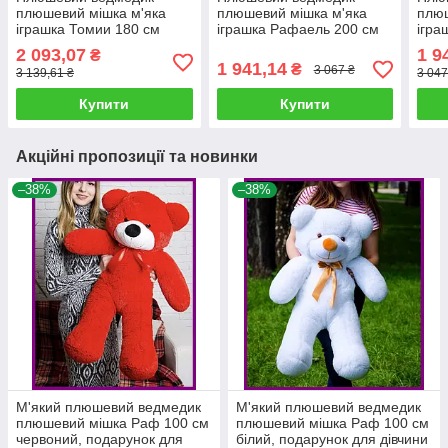
плюшевий мішка м'яка
плюшевий мішка м'яка
плюш
іграшка Томии 180 см
іграшка Рафаель 200 см
ігра
Карамельний
Шоколадний
Рож
2 093,07
1 9
₴
1 941,14
₴
3 067 ₴
3 139,61 ₴
3 047
Купити
Купити
Акційні пропозиції та новинки
–38%
–38%
М'який плюшевий ведмедик
М'який плюшевий ведмедик
плюшевий мішка Раф 100 см
плюшевий мішка Раф 100 см
червоний, подарунок для
білий, подарунок для дівчини