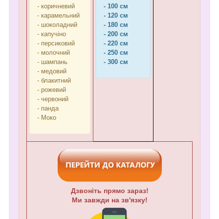
- коричневий
- 100 см
- карамельний
- 120 см
- шоколадний
- 180 см
- капучіно
- 200 см
- персиковий
- 220 см
- молочний
- 250 см
- шампань
- 300 см
- медовий
- блакитний
- рожевий
- червоний
- панда
- Моко
Дзвоніть прямо зараз!
Ми завжди на зв'язку!