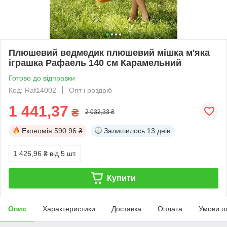
Плюшевий ведмедик плюшевий мішка м'яка
іграшка Рафаель 140 см Карамельний
Готово до відправки
Код: Raf14002
Опт і роздріб
1 441,37
₴
2 032,33 ₴
Економія
590.96 ₴
Залишилось
13 днів
1 426,96 ₴
від 5 шт.
Купити
Опис
Характеристики
Доставка
Оплата
Умови п