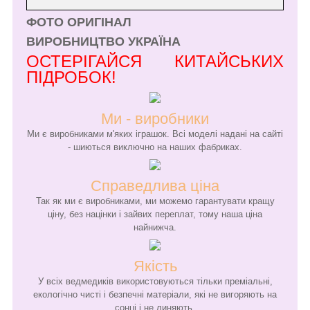
ФОТО ОРИГІНАЛ
ВИРОБНИЦТВО УКРАЇНА
ОСТЕРІГАЙСЯ КИТАЙСЬКИХ
ПІДРОБОК!
Ми - виробники
Ми є виробниками м'яких іграшок. Всі моделі надані на сайті
- шиються виключно на наших фабриках.
Справедлива ціна
Так як ми є виробниками, ми можемо гарантувати кращу
ціну, без націнки і зайвих переплат, тому наша ціна
найнижча.
Якість
У всіх ведмедиків використовуються тільки преміальні,
екологічно чисті і безпечні матеріали, які не вигоряють на
сонці і не линяють.