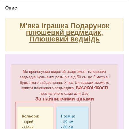
Опис
М'яка іграшка Подарунок
плюшевий ведмедик,
Плюшевий ведмідь
Ми пропонуємо широкий асортимент плюшевих
ведмедів будь-яких розмірів від 50 см до 3 метрів і
будь-якого забарвлення. У нас Ви завжди зможете
купити плюшевого ведмедика,
ВИСОКОЇ ЯКОСТІ
призначеного саме для Вас.
За найнижчими цінами
Кольори:
Розмір:
- сірий
- 50 см
- білий
- 80 см