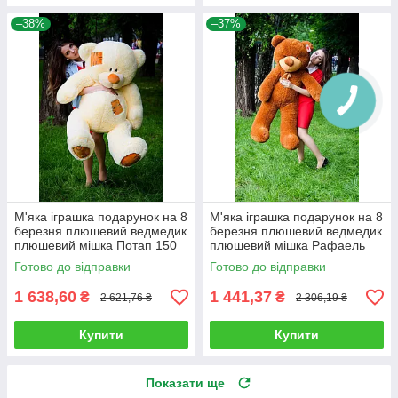
–38%
–37%
М'яка іграшка подарунок на 8
М'яка іграшка подарунок на 8
березня плюшевий ведмедик
березня плюшевий ведмедик
плюшевий мішка Потап 150
плюшевий мішка Рафаель
см Кремовий
140 см Коричневий
Готово до відправки
Готово до відправки
1 638,60
1 441,37
₴
₴
2 621,76 ₴
2 306,19 ₴
Купити
Купити
Показати ще