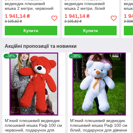
ведмедик плюшевий
ведмедик плюшевий
вед
мішка 2 метри, червоний
мішка 2 метри, білий
мішк
м'який ведмедик,
м'який ведмедик,
перс
1 941,14
1 941,14
1 9
₴
₴
подарунок для дівчини
подарунок для дівчини
ведм
3 105,82 ₴
3 105,82 ₴
3 008
дівч
Купити
Купити
Акційні пропозиції та новинки
–38%
–38%
М'який плюшевий ведмедик
М'який плюшевий ведмедик
плюшевий мішка Раф 100 см
плюшевий мішка Раф 100 см
червоний, подарунок для
білий, подарунок для дівчини