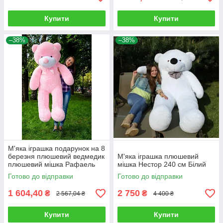
Купити
Купити
–38%
–38%
М'яка іграшка подарунок на 8
березня плюшевий ведмедик
М'яка іграшка плюшевий
плюшевий мішка Рафаель
мішка Нестор 240 см Білий
160 см Рожевий
Готово до відправки
Готово до відправки
1 604,40
2 750
₴
₴
2 567,04 ₴
4 400 ₴
Купити
Купити