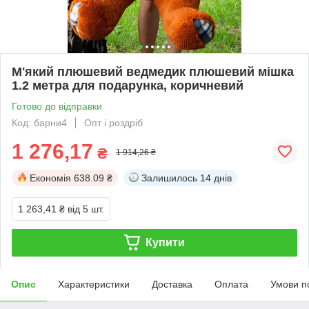
М'який плюшевий ведмедик плюшевий мішка
1.2 метра для подарунка, коричневий
Готово до відправки
Код: барни4
Опт і роздріб
1 276,17
₴
1 914,26 ₴
Економія
638.09 ₴
Залишилось
14 днів
1 263,41 ₴
від 5 шт.
Купити
Опис
Характеристики
Доставка
Оплата
Умови п