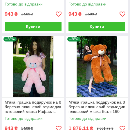
дівчини на день народження
на день народження
Готово до відправки
Готово до відправки
943
943
₴
₴
1 509 ₴
1 509 ₴
Купити
Купити
–38%
–38%
М'яка іграшка подарунок на 8
М'яка іграшка подарунок на 8
березня плюшевий ведмедик
березня плюшевий ведмедик
плюшевий мішка Рафаель
плюшевий мішка Вєтлі 160
100 см Рожевий
см Карамельний
Готово до відправки
Готово до відправки
943
1 876,11
₴
₴
1 509 ₴
3 001,78 ₴