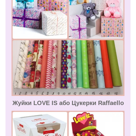
Жуйки LOVE IS або Цукерки Raffaello