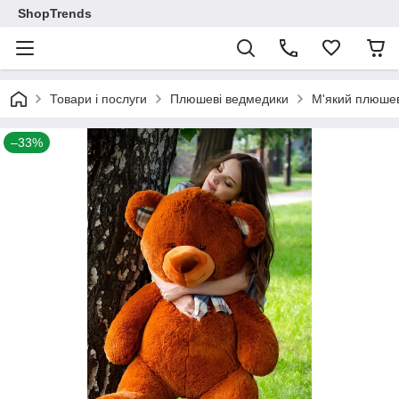
ShopTrends
Товари і послуги
Плюшеві ведмедики
М'який плюшев
–33%