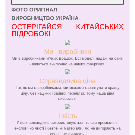
ФОТО ОРИГІНАЛ
ВИРОБНИЦТВО УКРАЇНА
ОСТЕРІГАЙСЯ КИТАЙСЬКИХ
ПІДРОБОК!
Ми - виробники
Ми є виробниками м'яких іграшок. Всі моделі надані на сайті
- шиються виключно на наших фабриках.
Справедлива ціна
Так як ми є виробниками, ми можемо гарантувати кращу
ціну, без націнки і зайвих переплат, тому наша ціна
найнижча.
Якість
У всіх ведмедиків використовуються тільки преміальні,
екологічно чисті і безпечні матеріали, які не вигоряють на
сонці і не линяють.