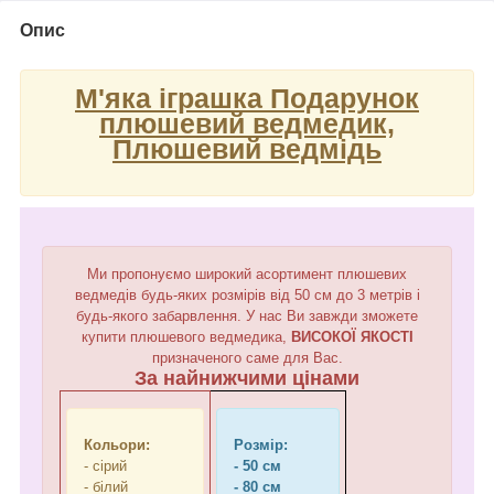
Опис
М'яка іграшка Подарунок
плюшевий ведмедик,
Плюшевий ведмідь
Ми пропонуємо широкий асортимент плюшевих
ведмедів будь-яких розмірів від 50 см до 3 метрів і
будь-якого забарвлення. У нас Ви завжди зможете
купити плюшевого ведмедика,
ВИСОКОЇ ЯКОСТІ
призначеного саме для Вас.
За найнижчими цінами
Кольори:
Розмір:
- сірий
- 50 см
- білий
- 80 см