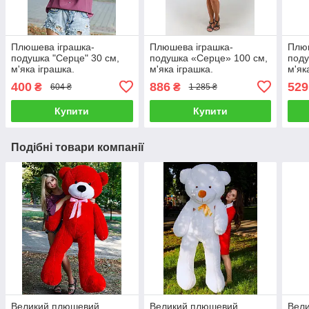
Плюшева іграшка-
Плюшева іграшка-
Плюш
подушка "Серце" 30 см,
подушка «Серце» 100 см,
поду
м'яка іграшка.
м'яка іграшка.
м'як
400
886
529
₴
₴
604 ₴
1 285 ₴
Купити
Купити
Подібні товари компанії
Великий плюшевий
Великий плюшевий
Вел