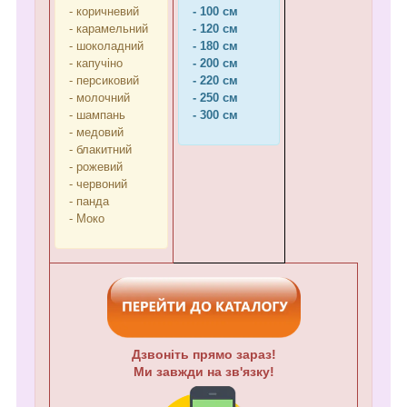
- коричневий
- 100 см
- карамельний
- 120 см
- шоколадний
- 180 см
- капучіно
- 200 см
- персиковий
- 220 см
- молочний
- 250 см
- шампань
- 300 см
- медовий
- блакитний
- рожевий
- червоний
- панда
- Моко
Дзвоніть прямо зараз!
Ми завжди на зв'язку!