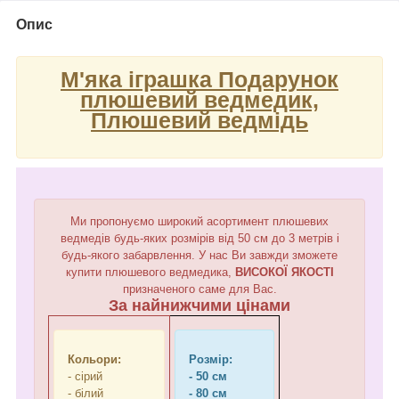
Опис
М'яка іграшка Подарунок
плюшевий ведмедик,
Плюшевий ведмідь
Ми пропонуємо широкий асортимент плюшевих
ведмедів будь-яких розмірів від 50 см до 3 метрів і
будь-якого забарвлення. У нас Ви завжди зможете
купити плюшевого ведмедика,
ВИСОКОЇ ЯКОСТІ
призначеного саме для Вас.
За найнижчими цінами
Кольори:
Розмір:
- сірий
- 50 см
- білий
- 80 см