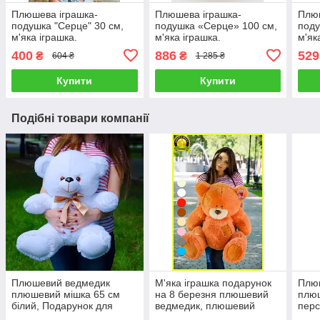
Плюшева іграшка-
Плюшева іграшка-
Плюш
подушка "Серце" 30 см,
подушка «Серце» 100 см,
поду
м'яка іграшка.
м'яка іграшка.
м'як
400
886
529
₴
₴
604 ₴
1 285 ₴
Купити
Купити
Подібні товари компанії
Плюшевий ведмедик
М'яка іграшка подарунок
Плю
плюшевий мішка 65 см
на 8 березня плюшевий
плюш
білий, Подарунок для
ведмедик, плюшевий
перс
дівчини, дітям
ведмедик Потап 90 см
для 