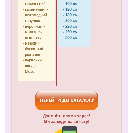
- коричневий
- 100 см
- карамельний
- 120 см
- шоколадний
- 180 см
- капучіно
- 200 см
- персиковий
- 220 см
- молочний
- 250 см
- шампань
- 300 см
- медовий
- блакитний
- рожевий
- червоний
- панда
- Моко
Дзвоніть прямо зараз!
Ми завжди на зв'язку!