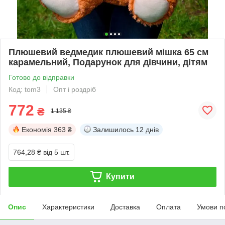
Плюшевий ведмедик плюшевий мішка 65 см
карамельний, Подарунок для дівчини, дітям
Готово до відправки
Код: tom3
Опт і роздріб
772
₴
1 135 ₴
Економія
363 ₴
Залишилось
12 днів
764,28 ₴
від 5 шт.
Купити
Опис
Характеристики
Доставка
Оплата
Умови п