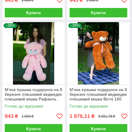
943
943
₴
₴
1 509 ₴
1 509 ₴
Купити
Купити
–38%
–38%
М'яка іграшка подарунок на 8
М'яка іграшка подарунок на 8
березня плюшевий ведмедик
березня плюшевий ведмедик
плюшевий мішка Рафаель
плюшевий мішка Вєтлі 160
100 см Рожевий
см Карамельний
Готово до відправки
Готово до відправки
943
1 876,11
₴
₴
1 509 ₴
3 001,78 ₴
Купити
Купити