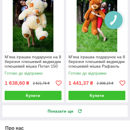
М'яка іграшка подарунок на 8
М'яка іграшка подарунок на 8
березня плюшевий ведмедик
березня плюшевий ведмедик
плюшевий мішка Потап 150
плюшевий мішка Рафаель
см Кремовий
140 см Коричневий
Готово до відправки
Готово до відправки
1 638,60
1 441,37
₴
₴
2 621,76 ₴
2 306,19 ₴
Купити
Купити
Показати ще
Про нас