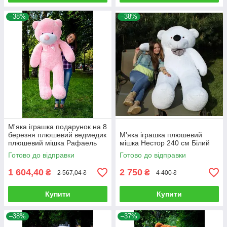
–38%
–38%
М'яка іграшка подарунок на 8
березня плюшевий ведмедик
М'яка іграшка плюшевий
плюшевий мішка Рафаель
мішка Нестор 240 см Білий
160 см Рожевий
Готово до відправки
Готово до відправки
1 604,40
2 750
₴
₴
2 567,04 ₴
4 400 ₴
Купити
Купити
–38%
–37%