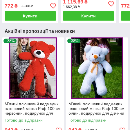
1 115,69
₴
Карамельний
772
772
₴
1 166 ₴
1 662,38 ₴
Купити
Купити
Акційні пропозиції та новинки
–38%
–38%
М'який плюшевий ведмедик
М'який плюшевий ведмедик
плюшевий мішка Раф 100 см
плюшевий мішка Раф 100 см
червоний, подарунок для
білий, подарунок для дівчини
дівчини на день народження
на день народження
Готово до відправки
Готово до відправки