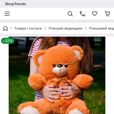
ShopTrends
Товари і послуги
Плюшеві ведмедики
Плюшевий ведм
–32%