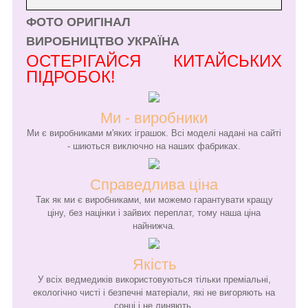
ФОТО ОРИГІНАЛ
ВИРОБНИЦТВО УКРАЇНА
ОСТЕРІГАЙСЯ КИТАЙСЬКИХ
ПІДРОБОК!
Ми - виробники
Ми є виробниками м'яких іграшок. Всі моделі надані на сайті
- шиються виключно на наших фабриках.
Справедлива ціна
Так як ми є виробниками, ми можемо гарантувати кращу
ціну, без націнки і зайвих переплат, тому наша ціна
найнижча.
Якість
У всіх ведмедиків використовуються тільки преміальні,
екологічно чисті і безпечні матеріали, які не вигоряють на
сонці і не линяють.