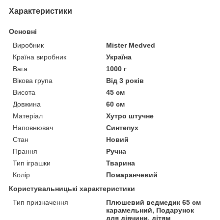
Характеристики
Основні
Виробник
Mister Medved
Країна виробник
Україна
Вага
1000 г
Вікова група
Від 3 років
Висота
45 см
Довжина
60 см
Матеріал
Хутро штучне
Наповнювач
Синтепух
Стан
Новий
Прання
Ручна
Тип іграшки
Тварина
Колір
Помаранчевий
Користувальницькі характеристики
Тип призначення
Плюшевий ведмедик 65 см
карамельний, Подарунок
для дівчини, дітям