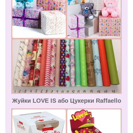
Жуйки LOVE IS або Цукерки Raffaello