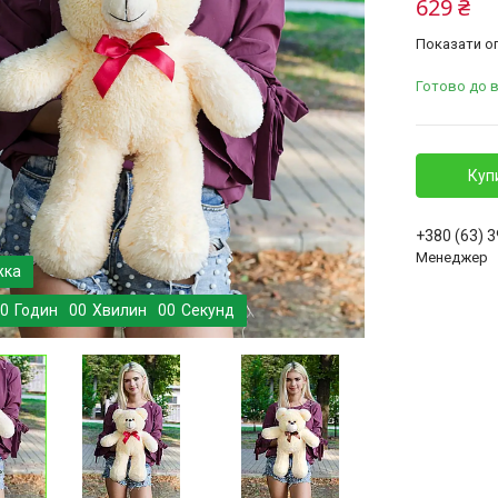
629 ₴
Показати оп
Готово до 
Куп
+380 (63) 
Менеджер
0
Годин
0
0
Хвилин
0
0
Секунд