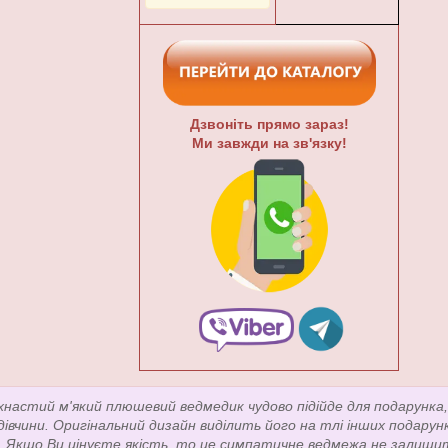
Дзвоніть прямо зараз!
Ми завжди на зв'язку!
хнастий м'який плюшевий ведмедик чудово підійде для подарунка, 
 дівчини. Оригінальний дизайн виділить його на тлі інших подарун
. Якщо Ви цінуєте якість, то це симпатичне ведмежа не залиши