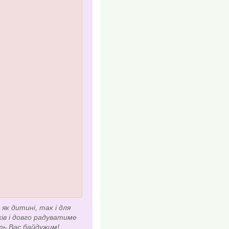
як дитині, так і для
ків і довго радуватиме
ть Вас байдужим!