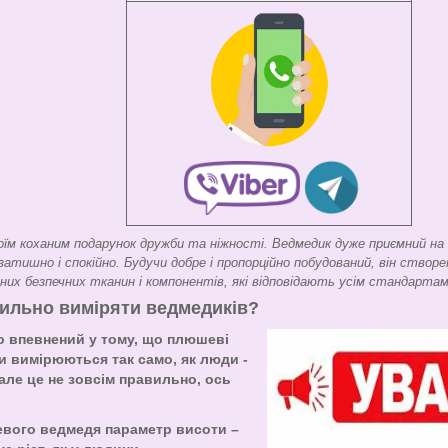
оїм коханим подарунок дружби та ніжності. Ведмедик дуже приємний на
атишно і спокійно. Будучи добре і пропорційно побудований, він створен
нних безпечних тканин і компонентів, які відповідають усім стандартам
ильно виміряти ведмедиків?
о впевнений у тому, що плюшеві
 вимірюються так само, як люди -
 але це не зовсім правильно, ось
евого ведмедя параметр висоти –