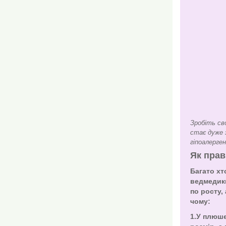
Зробіть св
стає дуже з
гіпоалерге
Як прав
Багато хт
ведмедики
по росту,
чому:
1.У плюш