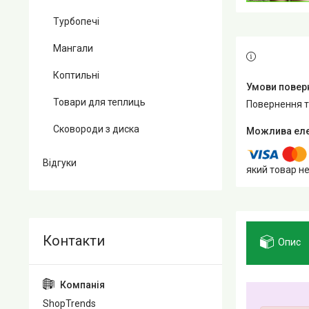
Турбопечі
Мангали
Коптильні
Товари для теплиць
повернення 
Сковороди з диска
Відгуки
який товар н
Опис
ShopTrends