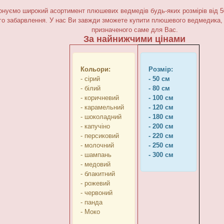
нуємо широкий асортимент плюшевих ведмедів будь-яких розмірів від 50 
го забарвлення. У нас Ви завжди зможете купити плюшевого ведмедика
призначеного саме для Вас.
За найнижчими цінами
Кольори:
Розмір:
- сірий
- 50 см
- білий
- 80 см
- коричневий
- 100 см
- карамельний
- 120 см
- шоколадний
- 180 см
- капучіно
- 200 см
- персиковий
- 220 см
- молочний
- 250 см
- шампань
- 300 см
- медовий
- блакитний
- рожевий
- червоний
- панда
- Моко