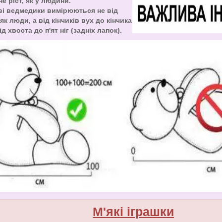
не ріст, як у людини.
ві ведмедики вимірюються не від
як люди, а від кінчиків вух до кінчика
ід хвоста до п'ят ніг (задніх лапок).
М'які іграшки