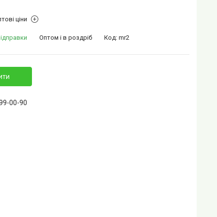
тові ціни
відправки
Оптом і в роздріб
Код:
mr2
ити
399-00-90