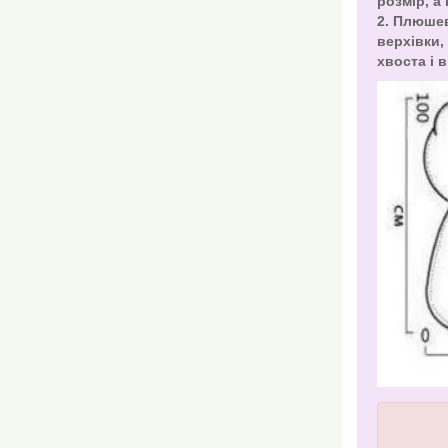
розмір, а 
2. Плюше
верхівки, 
хвоста і в