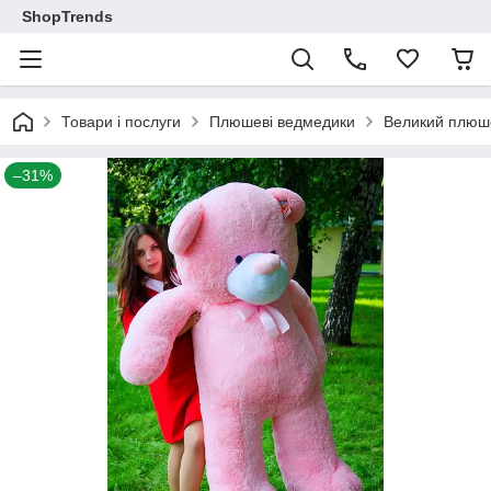
ShopTrends
Товари і послуги
Плюшеві ведмедики
Великий плюше
–31%