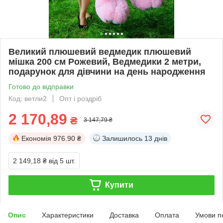
Великий плюшевий ведмедик плюшевий
мішка 200 см Рожевий, Ведмедики 2 метри,
подарунок для дівчини на день народження
Готово до відправки
Код: ветли2
Опт і роздріб
2 170,89
₴
3 147,79 ₴
Економія
976.90 ₴
Залишилось
13 днів
2 149,18 ₴
від 5 шт.
Купити
Опис
Характеристики
Доставка
Оплата
Умови п