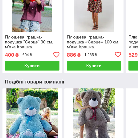
Плюшева іграшка-
Плюшева іграшка-
Плюш
подушка "Серце" 30 см,
подушка «Серце» 100 см,
поду
м'яка іграшка.
м'яка іграшка.
м'як
400
886
529
₴
₴
604 ₴
1 285 ₴
Купити
Купити
Подібні товари компанії