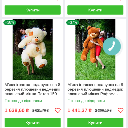
Купити
Купити
–38%
–37%
М'яка іграшка подарунок на 8
М'яка іграшка подарунок на 8
березня плюшевий ведмедик
березня плюшевий ведмедик
плюшевий мішка Потап 150
плюшевий мішка Рафаель
см Кремовий
140 см Коричневий
Готово до відправки
Готово до відправки
1 638,60
1 441,37
₴
₴
2 621,76 ₴
2 306,19 ₴
Купити
Купити