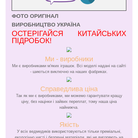
ФОТО ОРИГІНАЛ
ВИРОБНИЦТВО УКРАЇНА
ОСТЕРІГАЙСЯ КИТАЙСЬКИХ
ПІДРОБОК!
Ми - виробники
Ми є виробниками м'яких іграшок. Всі моделі надані на сайті
- шиються виключно на наших фабриках.
Справедлива ціна
Так як ми є виробниками, ми можемо гарантувати кращу
ціну, без націнки і зайвих переплат, тому наша ціна
найнижча.
Якість
У всіх ведмедиків використовуються тільки преміальні,
екологічно чисті і безпечні матеріали, які не вигоряють на