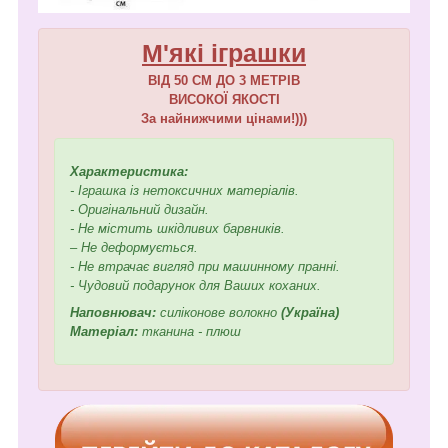
М'які іграшки
ВІД 50 СМ ДО 3 МЕТРІВ
ВИСОКОЇ ЯКОСТІ
За найнижчими цінами!)))
Характеристика:
- Іграшка із нетоксичних матеріалів.
- Оригінальний дизайн.
- Не містить шкідливих барвників.
– Не деформується.
- Не втрачає вигляд при машинному пранні.
- Чудовий подарунок для Ваших коханих.
Наповнювач:
силіконове волокно
(Україна)
Матеріал:
тканина - плюш