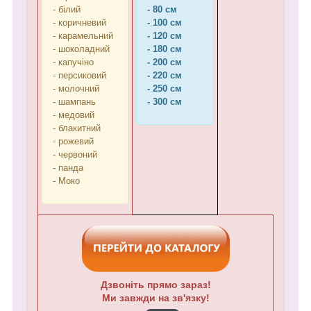
- білий
- 80 см
- коричневий
- 100 см
- карамельний
- 120 см
- шоколадний
- 180 см
- капучіно
- 200 см
- персиковий
- 220 см
- молочний
- 250 см
- шампань
- 300 см
- медовий
- блакитний
- рожевий
- червоний
- панда
- Моко
Дзвоніть прямо зараз!
Ми завжди на зв'язку!