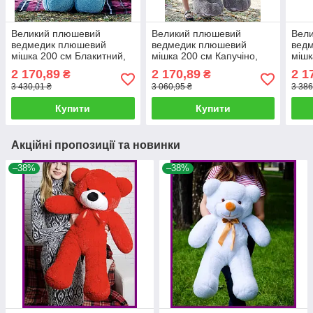
Великий плюшевий
Великий плюшевий
Вел
ведмедик плюшевий
ведмедик плюшевий
вед
мішка 200 см Блакитний,
мішка 200 см Капучіно,
мішк
Ведмедики 2 метри,
Ведмедики 2 метри,
Ведм
2 170,89
2 170,89
2 1
₴
₴
подарунок для дівчини на
подарунок для дівчини на
пода
3 430,01 ₴
3 060,95 ₴
3 386
день народження
день народження
ден
Купити
Купити
Акційні пропозиції та новинки
–38%
–38%