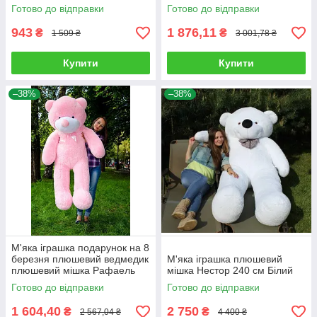
100 см Рожевий
см Карамельний
Готово до відправки
Готово до відправки
943
1 876,11
₴
₴
1 509 ₴
3 001,78 ₴
Купити
Купити
–38%
–38%
М'яка іграшка подарунок на 8
березня плюшевий ведмедик
М'яка іграшка плюшевий
плюшевий мішка Рафаель
мішка Нестор 240 см Білий
160 см Рожевий
Готово до відправки
Готово до відправки
1 604,40
2 750
₴
₴
2 567,04 ₴
4 400 ₴