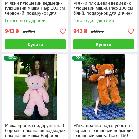
М'який плюшевий ведмедик
М'який плюшевий ведмедик
плюшевий мішка Раф 100 см
плюшевий мішка Раф 100 см
червоний, подарунок для
білий, подарунок для дівчини
дівчини на день народження
на день народження
Готово до відправки
Готово до відправки
943
943
₴
₴
1 509 ₴
1 509 ₴
Купити
Купити
–38%
–38%
М'яка іграшка подарунок на 8
М'яка іграшка подарунок на 8
березня плюшевий ведмедик
березня плюшевий ведмедик
плюшевий мішка Рафаель
плюшевий мішка Вєтлі 160