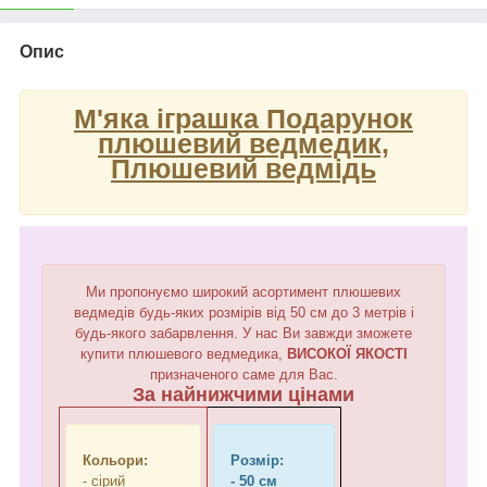
Опис
М'яка іграшка Подарунок
плюшевий ведмедик,
Плюшевий ведмідь
Ми пропонуємо широкий асортимент плюшевих
ведмедів будь-яких розмірів від 50 см до 3 метрів і
будь-якого забарвлення. У нас Ви завжди зможете
купити плюшевого ведмедика,
ВИСОКОЇ ЯКОСТІ
призначеного саме для Вас.
За найнижчими цінами
Кольори:
Розмір:
- сірий
- 50 см