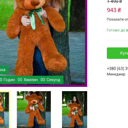
1 490 ₴
943 ₴
Показати оп
Готово до 
Куп
+380 (63) 
Менеджер
0
Годин
0
0
Хвилин
0
0
Секунд