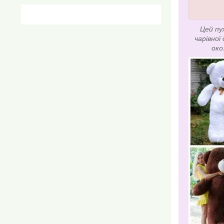
Цей пу
чарівної
око