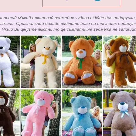
хнастий м'який плюшевий ведмедик чудово підійде для подарунка, 
 дівчини. Оригінальний дизайн виділить його на тлі інших подарун
. Якщо Ви цінуєте якість, то це симпатичне ведмежа не залиши