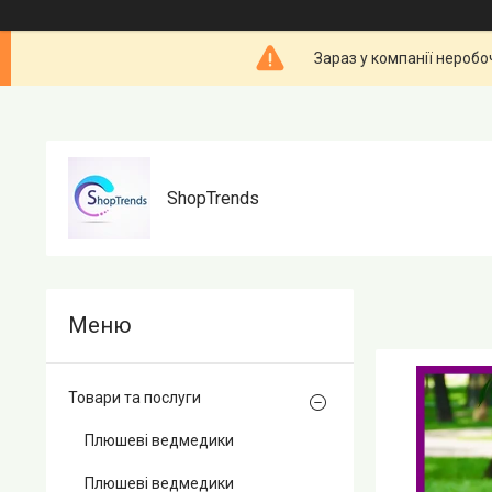
Зараз у компанії неробо
ShopTrends
Товари та послуги
Плюшеві ведмедики
Плюшеві ведмедики