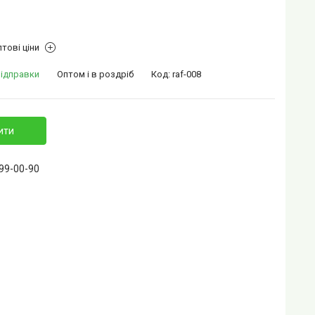
тові ціни
відправки
Оптом і в роздріб
Код:
raf-008
ити
399-00-90