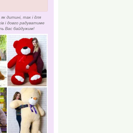
як дитині, так і для
ків і довго радуватиме
ть Вас байдужим!