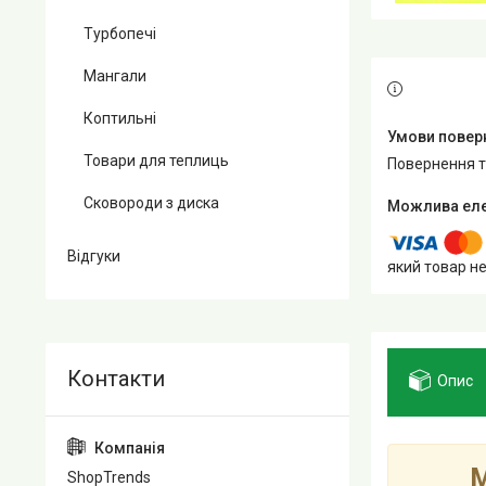
Турбопечі
Мангали
Коптильні
Товари для теплиць
повернення 
Сковороди з диска
Відгуки
який товар н
Опис
М
ShopTrends