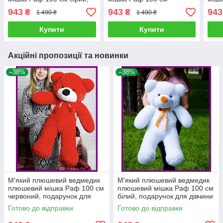
подарунок для дівчини на
коричневий, подарунок
роже
943
943
943
₴
₴
1 490 ₴
1 490 ₴
день народження
для дівчини на день
дівч
народження
нар
Купити
Купити
Акційні пропозиції та новинки
–38%
–38%
М'який плюшевий ведмедик
М'який плюшевий ведмедик
плюшевий мішка Раф 100 см
плюшевий мішка Раф 100 см
червоний, подарунок для
білий, подарунок для дівчини
дівчини на день народження
на день народження
Готово до відправки
Готово до відправки