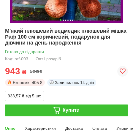
М'який плюшевий ведмедик плюшевий мішка
Раф 100 см коричневий, подарунок для
дівчини на день народження
Готово до відправки
Код: raf-003
Опт і роздріб
943
₴
1 348 ₴
Економія
405 ₴
Залишилось
14 днів
933,57 ₴
від 5 шт.
Купити
Опис
Характеристики
Доставка
Оплата
Умови п