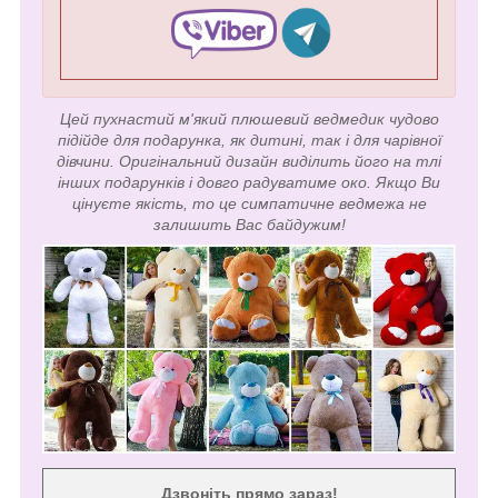
Цей пухнастий м'який плюшевий ведмедик чудово
підійде для подарунка, як дитині, так і для чарівної
дівчини. Оригінальний дизайн виділить його на тлі
інших подарунків і довго радуватиме око. Якщо Ви
цінуєте якість, то це симпатичне ведмежа не
залишить Вас байдужим!
Дзвоніть прямо зараз!