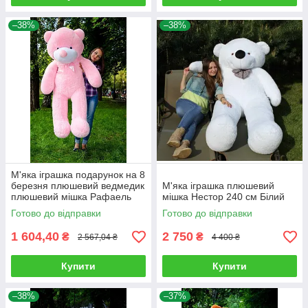
–38%
–38%
М'яка іграшка подарунок на 8
березня плюшевий ведмедик
М'яка іграшка плюшевий
плюшевий мішка Рафаель
мішка Нестор 240 см Білий
160 см Рожевий
Готово до відправки
Готово до відправки
1 604,40
2 750
₴
₴
2 567,04 ₴
4 400 ₴
Купити
Купити
–38%
–37%