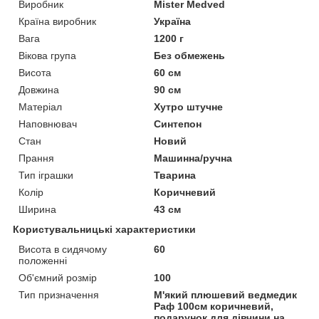
Виробник
Mister Medved
Країна виробник
Україна
Вага
1200 г
Вікова група
Без обмежень
Висота
60 см
Довжина
90 см
Матеріал
Хутро штучне
Наповнювач
Синтепон
Стан
Новий
Прання
Машинна/ручна
Тип іграшки
Тварина
Колір
Коричневий
Ширина
43 см
Користувальницькі характеристики
Висота в сидячому
60
положенні
Об'ємний розмір
100
Тип призначення
М'який плюшевий ведмедик
Раф 100см коричневий,
подарунок для дівчини на