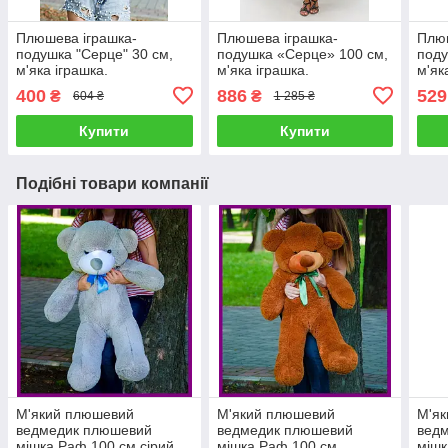
Плюшева іграшка-
Плюшева іграшка-
Плюш
подушка "Серце" 30 см,
подушка «Серце» 100 см,
поду
м'яка іграшка.
м'яка іграшка.
м'як
400
886
529
₴
₴
604 ₴
1 285 ₴
Купити
Купити
Подібні товари компанії
М'який плюшевий
М'який плюшевий
М'я
ведмедик плюшевий
ведмедик плюшевий
вед
мішка Раф 100 см сірий,
мішка Раф 100 см
мішк