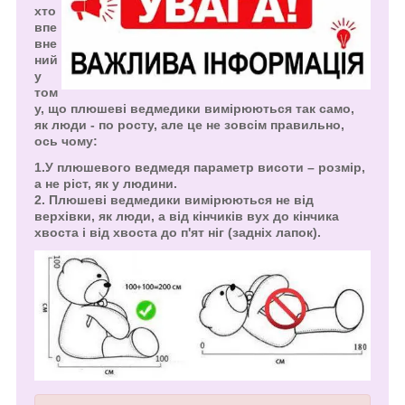
хто
впе
вне
ний
у
том
у, що плюшеві ведмедики вимірюються так само,
як люди - по росту, але це не зовсім правильно,
ось чому:
1.У плюшевого ведмедя параметр висоти – розмір,
а не ріст, як у людини.
2. Плюшеві ведмедики вимірюються не від
верхівки, як люди, а від кінчиків вух до кінчика
хвоста і від хвоста до п'ят ніг (задніх лапок).