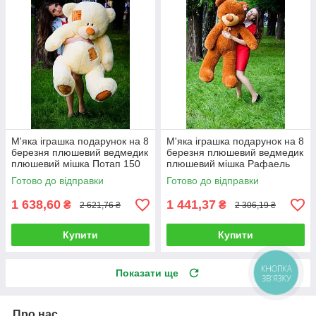
М'яка іграшка подарунок на 8
М'яка іграшка подарунок на 8
березня плюшевий ведмедик
березня плюшевий ведмедик
плюшевий мішка Потап 150
плюшевий мішка Рафаель
см Кремовий
140 см Коричневий
Готово до відправки
Готово до відправки
1 638,60
1 441,37
₴
₴
2 621,76 ₴
2 306,19 ₴
Купити
Купити
Показати ще
Про нас