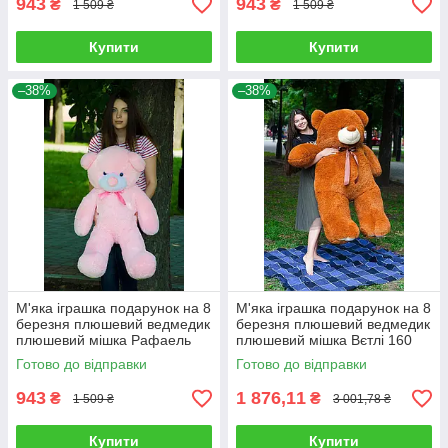
943
943
₴
₴
1 509 ₴
1 509 ₴
Купити
Купити
–38%
–38%
М'яка іграшка подарунок на 8
М'яка іграшка подарунок на 8
березня плюшевий ведмедик
березня плюшевий ведмедик
плюшевий мішка Рафаель
плюшевий мішка Вєтлі 160
100 см Рожевий
см Карамельний
Готово до відправки
Готово до відправки
943
1 876,11
₴
₴
1 509 ₴
3 001,78 ₴
Купити
Купити