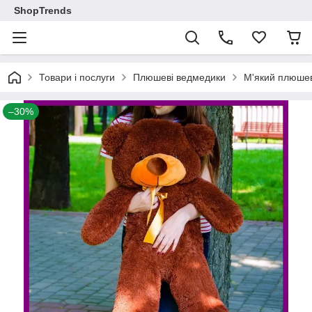
ShopTrends
Товари і послуги
Плюшеві ведмедики
М'який плюшев
–30%