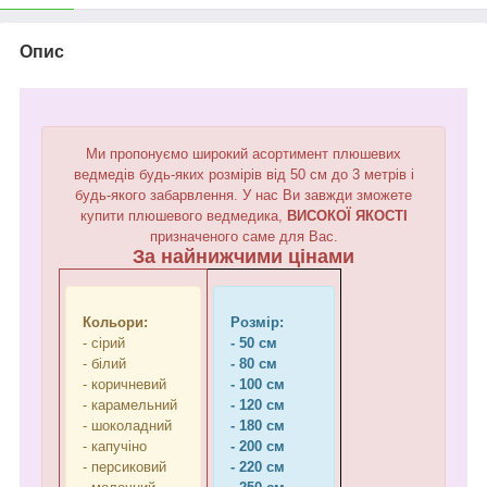
Опис
Ми пропонуємо широкий асортимент плюшевих
ведмедів будь-яких розмірів від 50 см до 3 метрів і
будь-якого забарвлення. У нас Ви завжди зможете
купити плюшевого ведмедика,
ВИСОКОЇ ЯКОСТІ
призначеного саме для Вас.
За найнижчими цінами
Кольори:
Розмір:
- сірий
- 50 см
- білий
- 80 см
- коричневий
- 100 см
- карамельний
- 120 см
- шоколадний
- 180 см
- капучіно
- 200 см
- персиковий
- 220 см