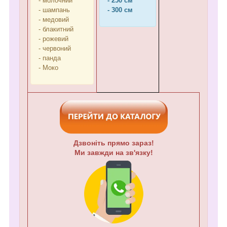
- молочний
- 250 см
- шампань
- 300 см
- медовий
- блакитний
- рожевий
- червоний
- панда
- Моко
Дзвоніть прямо зараз!
Ми завжди на зв'язку!