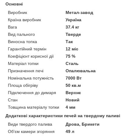
Основні
Виробник
Метал-завод
Країна виробник
Україна
Вага
37.4 кг
Вид пального
Тверде
Виносна топка
Так
Гарантійний термін
12 міс
Коефіцієнт корисної дії
75 %
Матеріал топки
Сталь
Призначення печі
Опалювальна
Номінальна потужність
7000 Вт
Площа обігріву
50 кв.м
Підключення до димаря
Верхнє
Стан
Новий
Товщина матеріалу топки
4 мм
Додаткові характеристики печей на твердому паливі
Види твердого палива
Дрова, Брикети
Об'єм камери згоряння
49 л