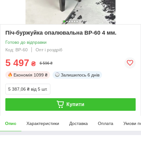
Піч-буржуйка опалювальна BP-60 4 мм.
Готово до відправки
Код: BP-60
Опт і роздріб
5 497
₴
6 596 ₴
Економія
1099 ₴
Залишилось
6 днів
5 387,06 ₴
від 5 шт.
Купити
Опис
Характеристики
Доставка
Оплата
Умови п