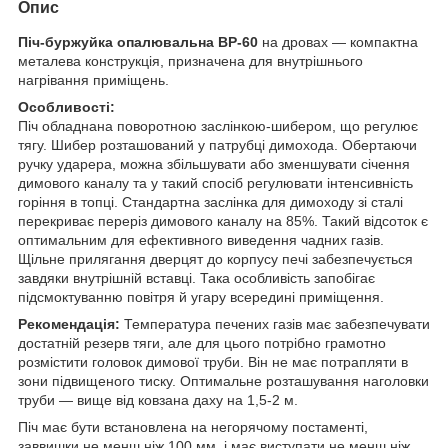
Опис
Піч-буржуйка опалювальна
BP-60
на дровах — компактна
металева конструкція, призначена для внутрішнього
нагрівання приміщень.
Особливості:
Піч обладнана поворотною заслінкою-шибером, що регулює
тягу. Шибер розташований у патрубці димохода. Обертаючи
ручку ударера, можна збільшувати або зменшувати січення
димового каналу та у такий спосіб регулювати інтенсивність
горіння в топці. Стандартна заслінка для димоходу зі сталі
перекриває переріз димового каналу на 85%. Такий відсоток є
оптимальним для ефективного виведення чадних газів.
Щільне прилягання дверцят до корпусу печі забезпечується
завдяки внутрішній вставці. Така особливість запобігає
підсмоктуванню повітря й угару всередині приміщення.
Рекомендація:
Температура печених газів має забезпечувати
достатній резерв тяги, але для цього потрібно грамотно
розмістити головок димової труби. Він не має потрапляти в
зони підвищеного тиску. Оптимальне розташування наголовки
труби — вище від ковзана даху на 1,5-2 м.
Піч має бути встановлена на негорячому постаменті,
заввишки не менш ніж 100 мм, і має виступати не менш ніж