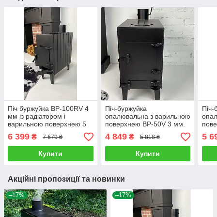
Піч буржуйка BP-100RV 4
Піч-буржуйка
Піч-
мм із радіатором і
опалювальна з варильною
опал
варильною поверхнею 5
поверхнею BP-50V 3 мм.
пове
мм
6 399
4 849
5 6
₴
₴
7 679 ₴
5 818 ₴
Купити
Купити
Акційні пропозиції та новинки
–17%
–17%