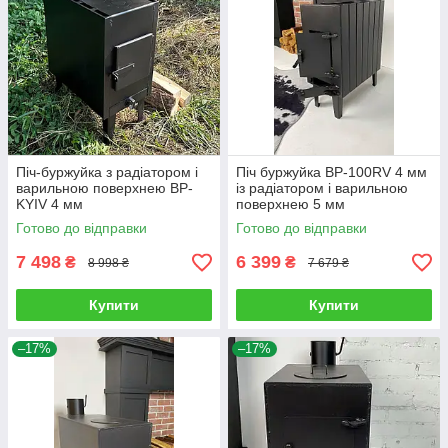
Піч-буржуйка з радіатором і
Піч буржуйка BP-100RV 4 мм
варильною поверхнею BP-
із радіатором і варильною
KYIV 4 мм
поверхнею 5 мм
Готово до відправки
Готово до відправки
7 498
6 399
₴
₴
8 998 ₴
7 679 ₴
Купити
Купити
–17%
–17%