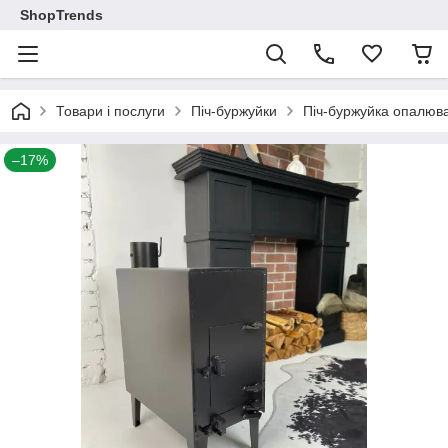
ShopTrends
Товари і послуги
Піч-буржуйки
Піч-буржуйка опалюв
–17%