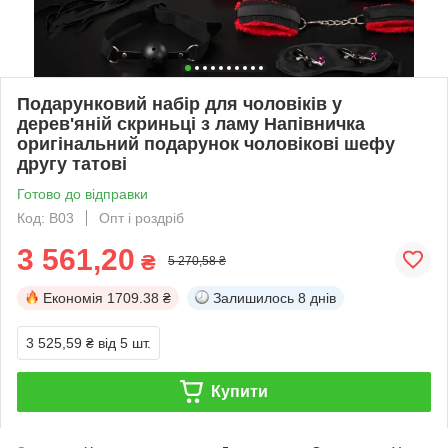
Подарунковий набір для чоловіків у
дерев'яній скриньці з ламу Напівничка
оригінальний подарунок чоловікові шефу
другу татові
Готово до відправки
Код: B03
Опт і роздріб
3 561,20
₴
5 270,58 ₴
Економія
1709.38 ₴
Залишилось
8 днів
3 525,59 ₴
від 5 шт.
Купити