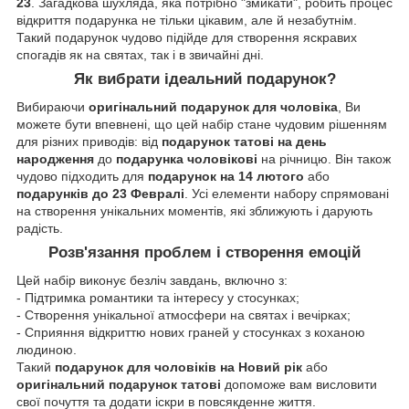
23
. Загадкова шухляда, яка потрібно "змикати", робить процес
відкриття подарунка не тільки цікавим, але й незабутнім.
Такий подарунок чудово підійде для створення яскравих
спогадів як на святах, так і в звичайні дні.
Як вибрати ідеальний подарунок?
Вибираючи
оригінальний подарунок для чоловіка
, Ви
можете бути впевнені, що цей набір стане чудовим рішенням
для різних приводів: від
подарунок татові на день
народження
до
подарунка чоловікові
на річницю. Він також
чудово підходить для
подарунок на 14 лютого
або
подарунків до 23 Февралі
. Усі елементи набору спрямовані
на створення унікальних моментів, які зближують і дарують
радість.
Розв'язання проблем і створення емоцій
Цей набір виконує безліч завдань, включно з:
- Підтримка романтики та інтересу у стосунках;
- Створення унікальної атмосфери на святах і вечірках;
- Сприяння відкриттю нових граней у стосунках з коханою
людиною.
Такий
подарунок для чоловіків на Новий рік
або
оригінальний подарунок татові
допоможе вам висловити
свої почуття та додати іскри в повсякденне життя.