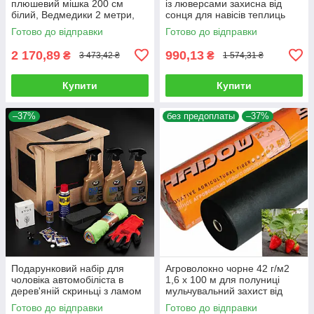
плюшевий мішка 200 см
із люверсами захисна від
білий, Ведмедики 2 метри,
сонця для навісів теплиць
подарунок для дівчини на
рослин і авто
Готово до відправки
Готово до відправки
день народження
2 170,89
990,13
₴
₴
3 473,42 ₴
1 574,31 ₴
Купити
Купити
–37%
без предоплаты
–37%
Подарунковий набір для
Агроволокно чорне 42 г/м2
чоловіка автомобіліста в
1,6 х 100 м для полуниці
дерев'яній скриньці з ламом
мульчувальний захист від
Подарунок автолюбству
бур'янів Чехія
Готово до відправки
Готово до відправки