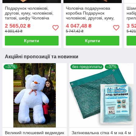
Подарунок чоловікові,
Чоловіча подарункова
Шамп
другові, куму, чоловікові,
коробка Подарунок
набі
татові, шефу Чоловіча
чоловікові, другові, куму,
грил
подарункова коробка
татові, шефу
Ориг
2 565,02
4 047,48
3 5
₴
₴
Подарунковий набір у
Подарунковий набір у
на д
4 001,43 ₴
5 747,42 ₴
5 421
ящику з ламом
ящику з ламом "Віскі"
тато
Купити
Купити
Акційні пропозиції та новинки
–37%
без предоплаты
–37%
Великий плюшевий ведмедик
Затінювальна сітка 4 м на 4 м