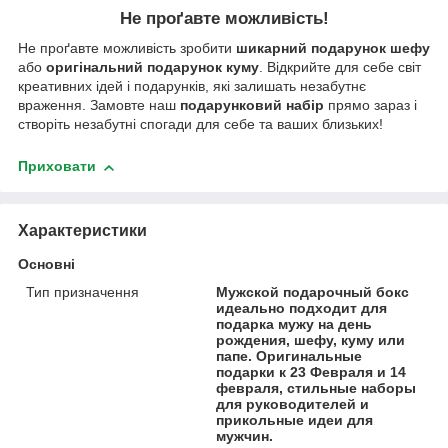
Не проґавте можливість!
Не проґавте можливість зробити
шикарний подарунок шефу
або
оригінальний подарунок куму
. Відкрийте для себе світ
креативних ідей і подарунків, які залишать незабутнє
враження. Замовте наш
подарунковий набір
прямо зараз і
створіть незабутні спогади для себе та ваших близьких!
Приховати
Характеристики
Основні
Тип призначення
Мужской подарочный бокс
идеально подходит для
подарка мужу на день
рождения, шефу, куму или
папе. Оригинальные
подарки к 23 Февраля и 14
февраля, стильные наборы
для руководителей и
прикольные идеи для
мужчин.