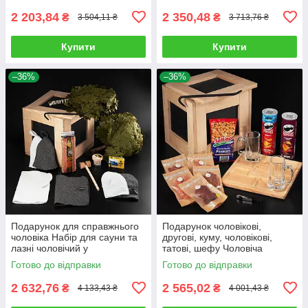
2 203,84
2 350,48
₴
₴
3 504,11 ₴
3 713,76 ₴
Купити
Купити
–36%
–36%
Подарунок для справжнього
Подарунок чоловікові,
чоловіка Набір для сауни та
другові, куму, чоловікові,
лазні чоловічий у
татові, шефу Чоловіча
дерев'яному ящику з ламом
подарункова коробка
Готово до відправки
Готово до відправки
"Баня"
Подарунковий набір у ящику
з ламом
2 632,76
2 565,02
₴
₴
4 133,43 ₴
4 001,43 ₴