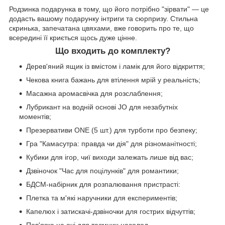
Родзинка подарунка в тому, що його потрібно "зірвати" — це
додасть вашому подарунку інтриги та сюрпризу. Стильна
скринька, запечатана цвяхами, вже говорить про те, що
всередині її криється щось дуже цінне.
Що входить до комплекту?
Дерев'яний ящик із вмістом і ламік для його відкриття;
Чекова книга бажань для втілення мрій у реальність;
Масажна аромасвічка для розслаблення;
Лубрикант на водній основі JO для незабутніх
моментів;
Презервативи ONE (5 шт.) для турботи про безпеку;
Гра "Камасутра: правда чи дія" для різноманітності;
Кубики для ігор, чиї виходи залежать лише від вас;
Дзвіночок "Час для поцілунків" для романтики;
БДСМ-набірник для розпалювання пристрасті:
Плетка та м'які наручники для експериментів;
Капелюх і затискачі-дзвіночки для гострих відчуттів;