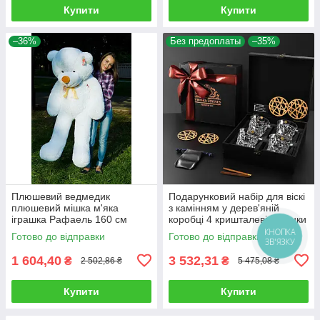
Купити
Купити
–36%
Без предоплаты
–35%
Плюшевий ведмедик
Подарунковий набір для віскі
плюшевий мішка м'яка
з камінням у дерев'яній
іграшка Рафаель 160 см
коробці 4 кришталеві склянки
Білий
Bohemia Glacier 350 мл
Готово до відправки
Готово до відправки
1 604,40
3 532,31
₴
₴
2 502,86 ₴
5 475,08 ₴
Купити
Купити