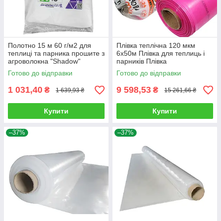
Полотно 15 м 60 г/м2 для
Плівка теплічна 120 мкм
теплиці та парника прошите з
6х50м Плівка для теплиць і
агроволокна "Shadow"
парників Плівка
поліетиленова рожева Плівка
Готово до відправки
Готово до відправки
Shadow
1 031,40
9 598,53
₴
₴
1 639,93 ₴
15 261,66 ₴
Купити
Купити
–37%
–37%