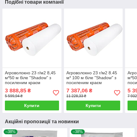
Подібні товари компанії
Агроволокно 23 г/м2 8,45
Агроволокно 23 г/м2 8.45
Агро
м*50 м біле "Shadow" з
м* 100 м біле "Shadow" з
м*50
посиленим краєм
посиленим краєм
пос
агроволокно для парників
агроволокно для парників
агро
3 888,85
7 387,06
5 3
₴
₴
5 599,94 ₴
11 228,33 ₴
7 932
Купити
Купити
Акційні пропозиції та новинки
–38%
–38%