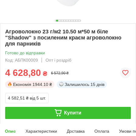
Агроволокно 23 г/м2 10.50 м*50 м біле
"Shadow" з посиленим краєм агроволокно
для парників
Готово до відправки
Код: АБПК00009
Опт і роздріб
4 628,80
₴
6 572,90 ₴
Економія
1944.10 ₴
Залишилось
15 днів
4 582,51 ₴
від 5 шт.
Купити
Опис
Характеристики
Доставка
Оплата
Умови п