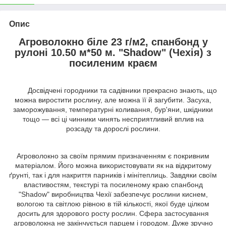
Опис
Агроволокно біле 23 г/м2, спанбонд у
рулоні 10.50 м*50 м. "Shadow" (Чехія) з
посиленим краєм
Досвідчені городники та садівники прекрасно знають, що
можна виростити рослину, але можна її й загубити. Засуха,
заморожування, температурні коливання, бур'яни, шкідники
тощо — всі ці чинники чинять несприятливий вплив на
розсаду та дорослі рослини.
Агроволокно за своїм прямим призначенням є покривним
матеріалом. Його можна використовувати як на відкритому
ґрунті, так і для накриття парників і мінітеплиць. Завдяки своїм
властивостям, текстурі та посиленому краю спанбонд
"Shadow" виробництва Чехії забезпечує рослини киснем,
вологою та світлою рівною в тій кількості, якої буде цілком
досить для здорового росту рослин. Сфера застосування
агроволокна не закінчується парцем і городом. Дуже зручно