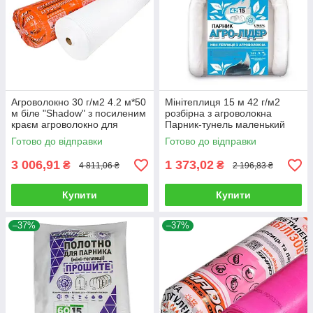
Агроволокно 30 г/м2 4.2 м*50
Мінітеплиця 15 м 42 г/м2
м біле "Shadow" з посиленим
розбірна з агроволокна
краєм агроволокно для
Парник-тунель маленький
парників
Агро-Лідер Мініпарник
Готово до відправки
Готово до відправки
арковий
3 006,91
1 373,02
₴
₴
4 811,06 ₴
2 196,83 ₴
Купити
Купити
–37%
–37%