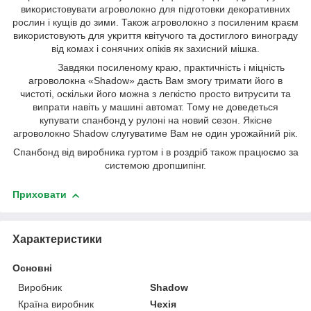
використовувати агроволокно для підготовки декоративних
рослин і кущів до зими. Також агроволокно з посиленим краєм
використовують для укриття квітучого та достиглого винограду
від комах і сонячних опіків як захисний мішка.
Завдяки посиленому краю, практичність і міцність
агроволокна «Shadow» дасть Вам змогу тримати його в
чистоті, оскільки його можна з легкістю просто витрусити та
випрати навіть у машині автомат. Тому не доведеться
купувати спанбонд у рулоні на новий сезон. Якісне
агроволокно Shadow слугуватиме Вам не один урожайний рік.
Спанбонд від виробника гуртом і в роздріб також працюємо за
системою дропшипінг.
Приховати
Характеристики
Основні
Виробник
Shadow
Країна виробник
Чехія