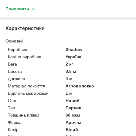
Приховати
Характеристики
Основні
Виробник
Shadow
Країна виробник
Україна
Вага
2 кг
Висота
0.8 м
Довжина
4 м
Матеріал покриття
Агроволокно
Відстань між арками
1 м
Стан
Новий
Тип
Парник
Товщина плівки
60 мкм
Форма
Арочна
Колір
Білий