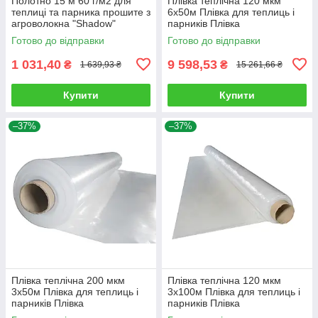
Полотно 15 м 60 г/м2 для
Плівка теплічна 120 мкм
теплиці та парника прошите з
6х50м Плівка для теплиць і
агроволокна "Shadow"
парників Плівка
поліетиленова рожева Плівка
Готово до відправки
Готово до відправки
Shadow
1 031,40
9 598,53
₴
₴
1 639,93 ₴
15 261,66 ₴
Купити
Купити
–37%
–37%
Плівка теплічна 200 мкм
Плівка теплічна 120 мкм
3х50м Плівка для теплиць і
3х100м Плівка для теплиць і
парників Плівка
парників Плівка
поліетиленова, прозора
поліетиленова, прозора