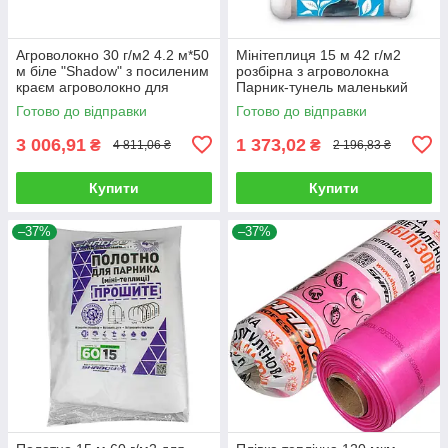
Агроволокно 30 г/м2 4.2 м*50
Мінітеплиця 15 м 42 г/м2
м біле "Shadow" з посиленим
розбірна з агроволокна
краєм агроволокно для
Парник-тунель маленький
парників
Агро-Лідер Мініпарник
Готово до відправки
Готово до відправки
арковий
3 006,91
1 373,02
₴
₴
4 811,06 ₴
2 196,83 ₴
Купити
Купити
–37%
–37%