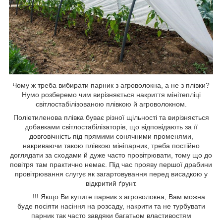
Чому ж треба вибирати парник з агроволокна, а не з плівки?
Нумо розберемо чим вирізняється накриття мінітепліці
світлостабілізованою плівкою й агроволокном.
Поліетиленова плівка буває різної щільності та вирізняється
добавками світлостабілізаторів, що відповідають за її
довговічність під прямими сонячними променями,
накриваючи такою плівкою мініпарник, треба постійно
доглядати за сходами й дуже часто провітрювати, тому що до
повітря там практично немає. Під час прояву першої драбини
провітрювання слугує як загартовування перед висадкою у
відкритий ґрунт.
!!! Якщо Ви купите парник з агроволокна, Вам можна
буде посіяти насіння на розсаду, накрити та не турбувати
парник так часто завдяки багатьом властивостям