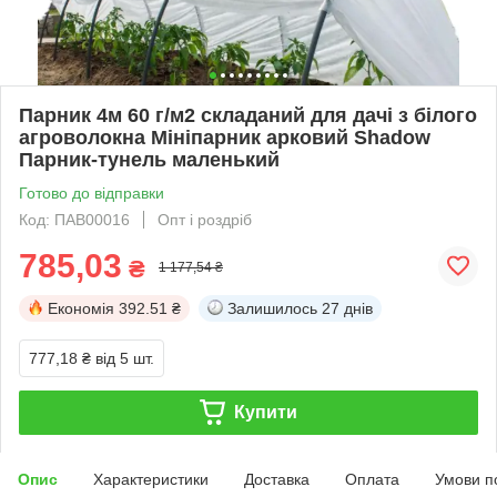
Парник 4м 60 г/м2 складаний для дачі з білого
агроволокна Мініпарник арковий Shadow
Парник-тунель маленький
Готово до відправки
Код: ПАВ00016
Опт і роздріб
785,03
₴
1 177,54 ₴
Економія
392.51 ₴
Залишилось
27 днів
777,18 ₴
від 5 шт.
Купити
Опис
Характеристики
Доставка
Оплата
Умови п