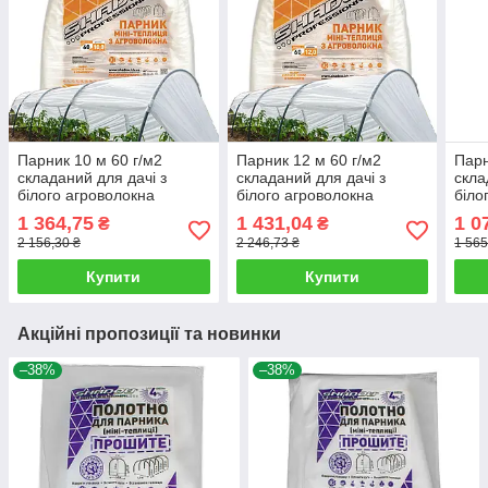
Парник 10 м 60 г/м2
Парник 12 м 60 г/м2
Парн
складаний для дачі з
складаний для дачі з
скла
білого агроволокна
білого агроволокна
біло
Мініпарник арковий
Мініпарник арковий
Міні
1 364,75
1 431,04
1 0
₴
₴
Shadow Парник-тунель
Shadow Парник-тунель
Shad
2 156,30 ₴
2 246,73 ₴
1 565
маленький
маленький
мал
Купити
Купити
Акційні пропозиції та новинки
–38%
–38%