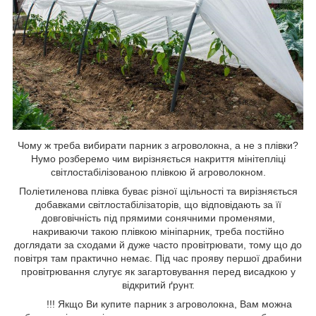
Чому ж треба вибирати парник з агроволокна, а не з плівки?
Нумо розберемо чим вирізняється накриття мінітепліці
світлостабілізованою плівкою й агроволокном.
Поліетиленова плівка буває різної щільності та вирізняється
добавками світлостабілізаторів, що відповідають за її
довговічність під прямими сонячними променями,
накриваючи такою плівкою мініпарник, треба постійно
доглядати за сходами й дуже часто провітрювати, тому що до
повітря там практично немає. Під час прояву першої драбини
провітрювання слугує як загартовування перед висадкою у
відкритий ґрунт.
!!! Якщо Ви купите парник з агроволокна, Вам можна