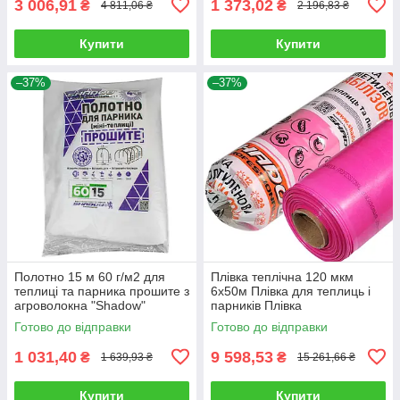
3 006,91
1 373,02
₴
₴
4 811,06 ₴
2 196,83 ₴
Купити
Купити
–37%
–37%
Полотно 15 м 60 г/м2 для
Плівка теплічна 120 мкм
теплиці та парника прошите з
6х50м Плівка для теплиць і
агроволокна "Shadow"
парників Плівка
поліетиленова рожева Плівка
Готово до відправки
Готово до відправки
Shadow
1 031,40
9 598,53
₴
₴
1 639,93 ₴
15 261,66 ₴
Купити
Купити