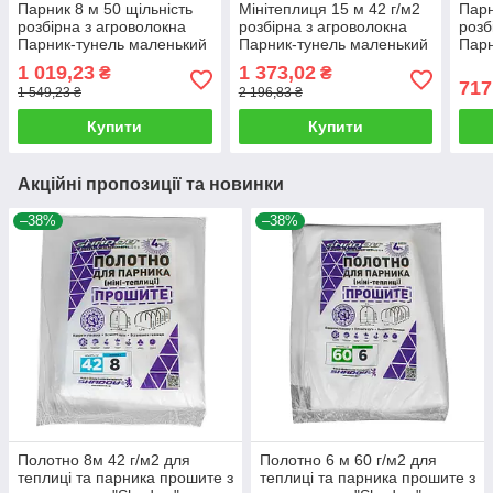
Парник 8 м 50 щільність
Мінітеплиця 15 м 42 г/м2
Парн
розбірна з агроволокна
розбірна з агроволокна
розб
Парник-тунель маленький
Парник-тунель маленький
Парн
Агро-Лідер Мініпарник
Агро-Лідер Мініпарник
Агро
1 019,23
1 373,02
₴
₴
арковий
арковий
арко
717
1 549,23 ₴
2 196,83 ₴
Купити
Купити
Акційні пропозиції та новинки
–38%
–38%
Полотно 8м 42 г/м2 для
Полотно 6 м 60 г/м2 для
теплиці та парника прошите з
теплиці та парника прошите з