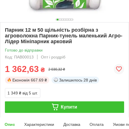
Парник 12 м 50 щільність розбірна з
агроволокна Парник-тунель маленький Агро-
Лідер Мініпарник арковий
Готово до відправки
Код: ПАВ00013
Опт і роздріб
1 362,63
₴
2 030,32 ₴
Економія
667.69 ₴
Залишилось
28 днів
1 349 ₴
від 5 шт.
Купити
Опис
Характеристики
Доставка
Оплата
Умови п