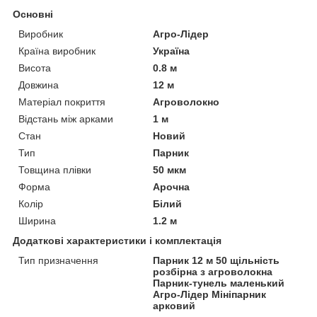
Основні
Виробник
Агро-Лідер
Країна виробник
Україна
Висота
0.8 м
Довжина
12 м
Матеріал покриття
Агроволокно
Відстань між арками
1 м
Стан
Новий
Тип
Парник
Товщина плівки
50 мкм
Форма
Арочна
Колір
Білий
Ширина
1.2 м
Додаткові характеристики і комплектація
Тип призначення
Парник 12 м 50 щільність
розбірна з агроволокна
Парник-тунель маленький
Агро-Лідер Мініпарник
арковий