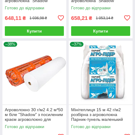
агроволокна "Shadow"
агроволокна "Shadow"
Готово до відправки
Готово до відправки
648,11
658,21
₴
₴
1 036,98 ₴
1 053,14 ₴
Купити
Купити
–38%
–37%
Агроволокно 30 г/м2 4.2 м*50
Мінітеплиця 15 м 42 г/м2
м біле "Shadow" з посиленим
розбірна з агроволокна
краєм агроволокно для
Парник-тунель маленький
парників
Агро-Лідер Мініпарник
Готово до відправки
Готово до відправки
арковий