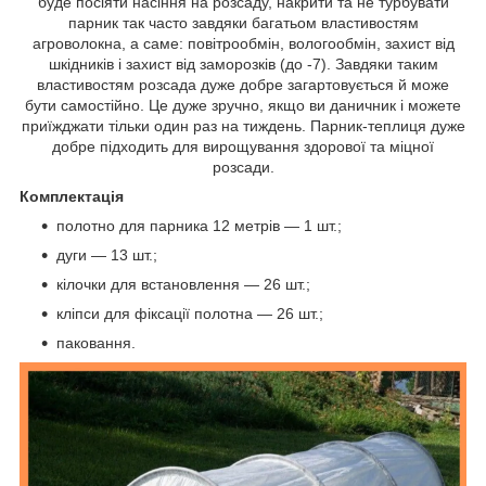
буде посіяти насіння на розсаду, накрити та не турбувати
парник так часто завдяки багатьом властивостям
агроволокна, а саме: повітрообмін, вологообмін, захист від
шкідників і захист від заморозків (до -7). Завдяки таким
властивостям розсада дуже добре загартовується й може
бути самостійно. Це дуже зручно, якщо ви даничник і можете
приїжджати тільки один раз на тиждень. Парник-теплиця дуже
добре підходить для вирощування здорової та міцної
розсади.
Комплектація
полотно для парника 12 метрів — 1 шт.;
дуги — 13 шт.;
кілочки для встановлення — 26 шт.;
кліпси для фіксації полотна — 26 шт.;
паковання.