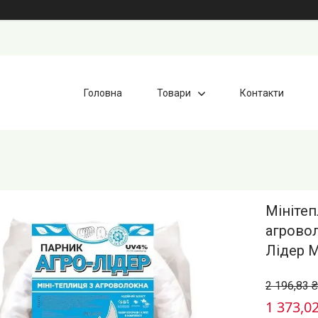
Головна
Товари
Контакти
Мінітеп
агрово
Лідер М
2 196,83 ₴
1 373,02