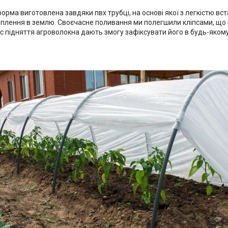
орма виготовлена завдяки пвх трубці, на основі якої з легкістю вс
іплення в землю. Своєчасне поливання ми полегшили кліпсами, що в
с підняття агроволокна дають змогу зафіксувати його в будь-якому