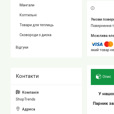
Мангали
Коптильні
Товари для теплиць
повернення 
Сковороди з диска
Відгуки
який товар н
Опис
У нашо
ShopTrends
Парник за