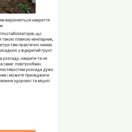
чим вирізняється накриття
м.
тлостабілізаторів, що
 такою плівкою мініпарник,
вітря там практично немає.
исадкою у відкритий ґрунт.
 розсаду, накрити та не
а саме: повітрообмін,
м властивостям розсада дуже
чник і можете приїжджати
вання здорової та міцної