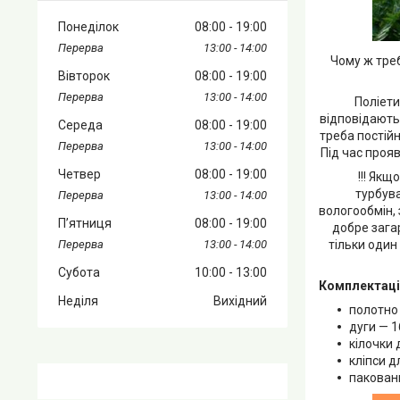
Понеділок
08:00
19:00
13:00
14:00
Чому ж треб
Вівторок
08:00
19:00
13:00
14:00
Поліети
відповідають
Середа
08:00
19:00
треба постій
13:00
14:00
Під час проя
Четвер
08:00
19:00
!!! Якщо В
турбува
13:00
14:00
вологообмін, 
Пʼятниця
08:00
19:00
добре зага
тільки один
13:00
14:00
Субота
10:00
13:00
Комплектаці
Неділя
Вихідний
полотно 
дуги — 1
кілочки 
кліпси д
пакован