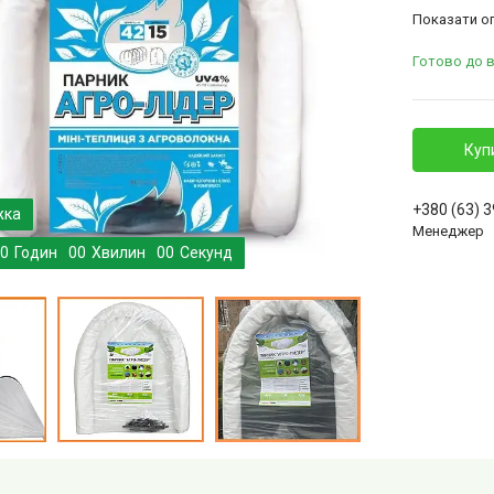
Показати оп
Готово до 
Куп
+380 (63) 
Менеджер
0
Годин
0
0
Хвилин
0
0
Секунд