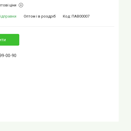
тові ціни
відправки
Оптом і в роздріб
Код:
ПАВ00007
ити
399-00-90