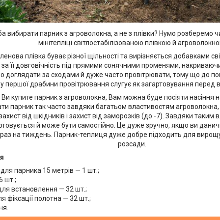
а вибирати парник з агроволокна, а не з плівки? Нумо розберемо 
мінітепліці світлостабілізованою плівкою й агроволокно
ленова плівка буває різної щільності та вирізняється добавками сві
 за її довговічність під прямими сонячними променями, накриваючи
но доглядати за сходами й дуже часто провітрювати, тому що до по
ву першої драбини провітрювання слугує як загартовування перед в
и купите парник з агроволокна, Вам можна буде посіяти насіння на
ти парник так часто завдяки багатьом властивостям агроволокна, 
захист від шкідників і захист від заморозків (до -7). Завдяки таки
ртовується й може бути самостійно. Це дуже зручно, якщо ви дани
 раз на тиждень. Парник-теплиця дуже добре підходить для вирощу
розсади.
я
для парника 15 метрів — 1 шт.;
6 шт.;
для встановлення — 32 шт.;
ля фіксації полотна — 32 шт.;
ня.