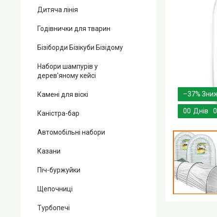
Дитяча лінія
Годівнички для тварин
Бізіборди Бізікуби Бізідому
Набори шампурів у
дерев'яному кейсі
–37%
Камені для віскі
0
0
Днів
0
Каністра-бар
Автомобільні набори
Казани
Піч-буржуйки
Щепочниці
Турбопечі