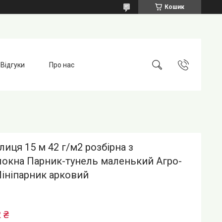
Кошик
Відгуки
Про нас
лиця 15 м 42 г/м2 розбірна з
локна Парник-тунель маленький Агро-
ініпарник арковий
 ₴