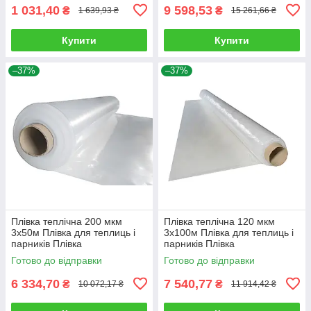
1 031,40
9 598,53
₴
₴
1 639,93 ₴
15 261,66 ₴
Купити
Купити
–37%
–37%
Плівка теплічна 200 мкм
Плівка теплічна 120 мкм
3х50м Плівка для теплиць і
3х100м Плівка для теплиць і
парників Плівка
парників Плівка
поліетиленова, прозора
поліетиленова, прозора
Готово до відправки
Готово до відправки
6 334,70
7 540,77
₴
₴
10 072,17 ₴
11 914,42 ₴