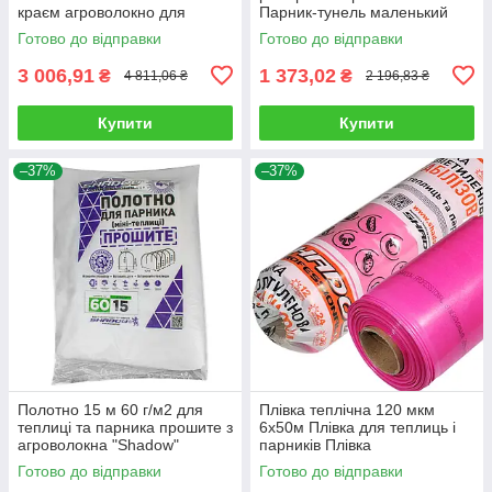
краєм агроволокно для
Парник-тунель маленький
парників
Агро-Лідер Мініпарник
Готово до відправки
Готово до відправки
арковий
3 006,91
1 373,02
₴
₴
4 811,06 ₴
2 196,83 ₴
Купити
Купити
–37%
–37%
Полотно 15 м 60 г/м2 для
Плівка теплічна 120 мкм
теплиці та парника прошите з
6х50м Плівка для теплиць і
агроволокна "Shadow"
парників Плівка
поліетиленова рожева Плівка
Готово до відправки
Готово до відправки
Shadow