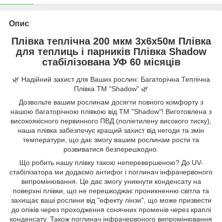
Опис
Плівка теплічна 200 мкм 3х6х50м Плівка
для теплиць і парників Плівка Shadow
стабілізована УФ 60 місяців
🌿 Надійний захист для Ваших рослин: Багаторічна Теплічна
Плівка ТМ "Shadow" 🌿
Дозвольте вашим рослинам досягти повного комфорту з
нашою багаторічною плівкою від ТМ "Shadow"! Виготовлена з
високоякісного первинного ПВД (поліетилену високого тиску),
наша плівка забезпечує кращий захист від негоди та змін
температури, що дає змогу вашим рослинам рости та
розвиватися безперешкодно.
Що робить нашу плівку такою неперевершеною? До UV-
стабілізатора ми додаємо антифог і поглинач інфрачервоного
випромінювання. Це дає змогу уникнути конденсату на
поверхні плівки, що не перешкоджає проникненню світла та
захищає ваші рослини від "ефекту лінзи", що може призвести
до опіків через проходження сонячних променів через краплі
конденсату. Також поглинач інфрачервоного випромінювання