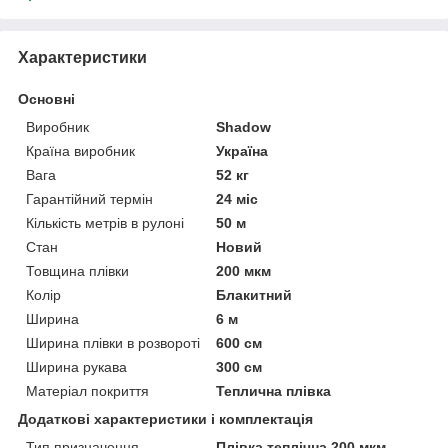
Характеристики
Основні
Виробник
Shadow
Країна виробник
Україна
Вага
52 кг
Гарантійний термін
24 міс
Кількість метрів в рулоні
50 м
Стан
Новий
Товщина плівки
200 мкм
Колір
Блакитний
Ширина
6 м
Ширина плівки в розвороті
600 см
Ширина рукава
300 см
Матеріал покриття
Теплична плівка
Додаткові характеристики і комплектація
Тип призначення
Плівка теплічна 200 мкм