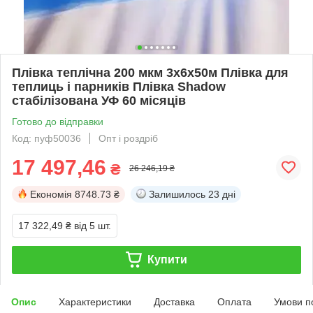
Плівка теплічна 200 мкм 3х6х50м Плівка для
теплиць і парників Плівка Shadow
стабілізована УФ 60 місяців
Готово до відправки
Код: пуф50036
Опт і роздріб
17 497,46
₴
26 246,19 ₴
Економія
8748.73 ₴
Залишилось
23 дні
17 322,49 ₴
від 5 шт.
Купити
Опис
Характеристики
Доставка
Оплата
Умови п