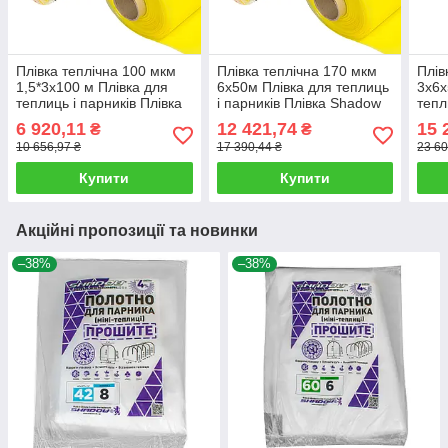
Плівка теплічна 100 мкм
Плівка теплічна 170 мкм
Плів
1,5*3х100 м Плівка для
6х50м Плівка для теплиць
3х6х
теплиць і парників Плівка
і парників Плівка Shadow
тепл
Shadow стабілізована УФ
стабілізована УФ
Shad
6 920,11
12 421,74
15 
₴
₴
60 м
10 656,97 ₴
17 390,44 ₴
23 60
Купити
Купити
Акційні пропозиції та новинки
–38%
–38%