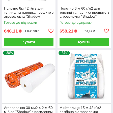
Полотно 8м 42 г/м2 для
Полотно 6 м 60 г/м2 для
теплиці та парника прошите з
теплиці та парника прошите з
агроволокна "Shadow"
агроволокна "Shadow"
Готово до відправки
Готово до відправки
648,11
658,21
₴
₴
1 036,98 ₴
1 053,14 ₴
Купити
Купити
–38%
–37%
Агроволокно 30 г/м2 4.2 м*50
Мінітеплиця 15 м 42 г/м2
м біле "Shadow" з посиленим
розбірна з агроволокна