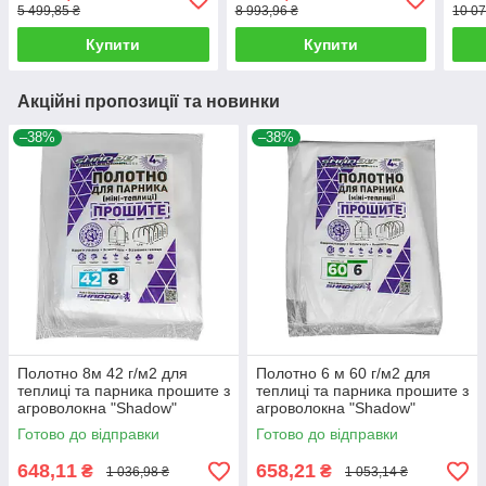
5 499,85 ₴
8 993,96 ₴
10 07
Купити
Купити
Акційні пропозиції та новинки
–38%
–38%
Полотно 8м 42 г/м2 для
Полотно 6 м 60 г/м2 для
теплиці та парника прошите з
теплиці та парника прошите з
агроволокна "Shadow"
агроволокна "Shadow"
Готово до відправки
Готово до відправки
648,11
658,21
₴
₴
1 036,98 ₴
1 053,14 ₴