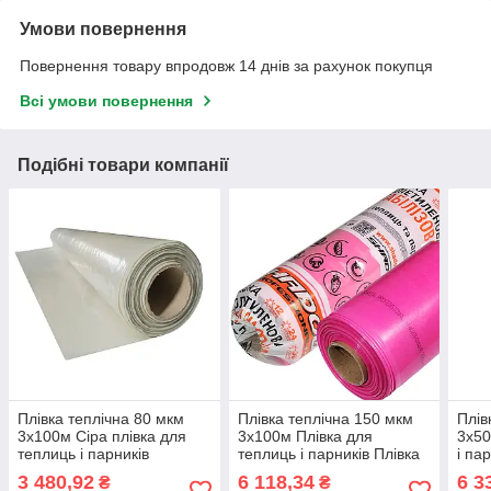
Умови повернення
Повернення товару впродовж 14 днів за рахунок покупця
Всі умови повернення
Подібні товари компанії
Плівка теплічна 80 мкм
Плівка теплічна 150 мкм
Плів
3х100м Сіра плівка для
3х100м Плівка для
3х50
теплиць і парників
теплиць і парників Плівка
і па
поліетиленова компанії
поліетиленова рожева
полі
3 480,92
6 118,34
6 3
₴
₴
"Shadow"
Плівка Shadow