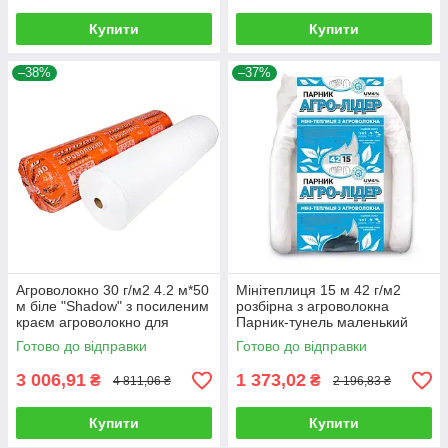
Купити
Купити
–38%
–37%
Агроволокно 30 г/м2 4.2 м*50
Мінітеплиця 15 м 42 г/м2
м біле "Shadow" з посиленим
розбірна з агроволокна
краєм агроволокно для
Парник-тунель маленький
парників
Агро-Лідер Мініпарник
Готово до відправки
Готово до відправки
арковий
3 006,91
1 373,02
₴
₴
4 811,06 ₴
2 196,83 ₴
Купити
Купити