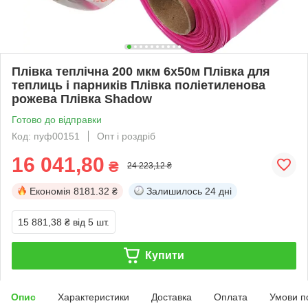
Плівка теплічна 200 мкм 6х50м Плівка для
теплиць і парників Плівка поліетиленова
рожева Плівка Shadow
Готово до відправки
Код: пуф00151
Опт і роздріб
16 041,80
₴
24 223,12 ₴
Економія
8181.32 ₴
Залишилось
24 дні
15 881,38 ₴
від 5 шт.
Купити
Опис
Характеристики
Доставка
Оплата
Умови п