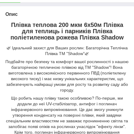
Опис
Плівка теплова 200 мкм 6х50м
Плівка
для теплиць і парників Плівка
поліетиленова рожева Плівка Shadow
🌿 Ідеальний захист для Ваших рослин: Багаторічна Теплічна
Плівка ТМ "Shadow"🌿
Подбайте про безпеку та комфорт вашої рослинності з нашою
багаторічною тепличною плівкою від ТМ "Shadow"! Вона
виготовлена з високоякісного первинного ПВД (поліетилену
високого тиску) і має низку унікальних характеристик, що
забезпечують найкращі умови для росту та розвитку саду або
городу.
Що робить нашу плівку такою особливою? По-перше, ми
додали до неї UV-стабілізатор, антифог і поглинач
інфрачервоного випромінювання. Це дає змогу уникнути
утворення конденсату на поверхні плівки, який завдяки
спеціальним властивостям не заважає проникненню світла та
запобігає появі опіків на рослинах унаслідок "ефекту лінзи".
Крім того, поглинач інфрачервоного випромінювання