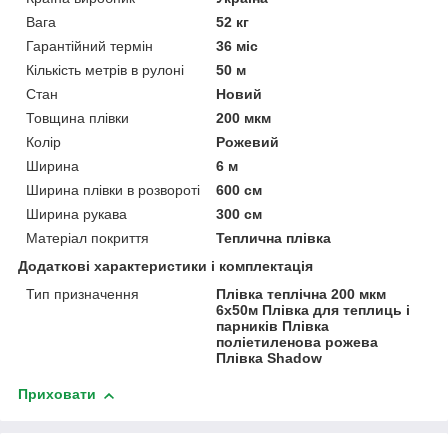
Вага
52 кг
Гарантійний термін
36 міс
Кількість метрів в рулоні
50 м
Стан
Новий
Товщина плівки
200 мкм
Колір
Рожевий
Ширина
6 м
Ширина плівки в розвороті
600 см
Ширина рукава
300 см
Матеріал покриття
Теплична плівка
Додаткові характеристики і комплектація
Тип призначення
Плівка теплічна 200 мкм
6х50м Плівка для теплиць і
парників Плівка
поліетиленова рожева
Плівка Shadow
Приховати