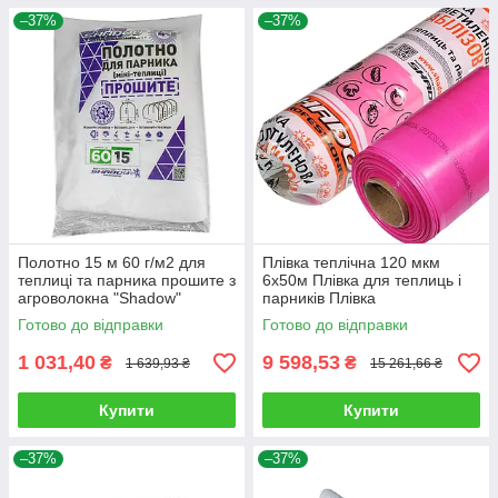
–37%
–37%
Полотно 15 м 60 г/м2 для
Плівка теплічна 120 мкм
теплиці та парника прошите з
6х50м Плівка для теплиць і
агроволокна "Shadow"
парників Плівка
поліетиленова рожева Плівка
Готово до відправки
Готово до відправки
Shadow
1 031,40
9 598,53
₴
₴
1 639,93 ₴
15 261,66 ₴
Купити
Купити
–37%
–37%