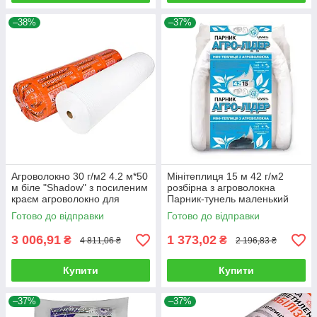
–38%
–37%
Агроволокно 30 г/м2 4.2 м*50
Мінітеплиця 15 м 42 г/м2
м біле "Shadow" з посиленим
розбірна з агроволокна
краєм агроволокно для
Парник-тунель маленький
парників
Агро-Лідер Мініпарник
Готово до відправки
Готово до відправки
арковий
3 006,91
1 373,02
₴
₴
4 811,06 ₴
2 196,83 ₴
Купити
Купити
–37%
–37%