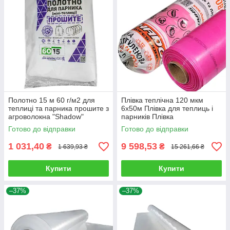
Полотно 15 м 60 г/м2 для
Плівка теплічна 120 мкм
теплиці та парника прошите з
6х50м Плівка для теплиць і
агроволокна "Shadow"
парників Плівка
поліетиленова рожева Плівка
Готово до відправки
Готово до відправки
Shadow
1 031,40
9 598,53
₴
₴
1 639,93 ₴
15 261,66 ₴
Купити
Купити
–37%
–37%