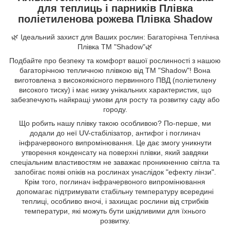
для теплиць і парників Плівка
поліетиленова рожева Плівка Shadow
🌿 Ідеальний захист для Ваших рослин: Багаторічна Теплічна
Плівка ТМ "Shadow"🌿
Подбайте про безпеку та комфорт вашої рослинності з нашою
багаторічною тепличною плівкою від ТМ "Shadow"! Вона
виготовлена з високоякісного первинного ПВД (поліетилену
високого тиску) і має низку унікальних характеристик, що
забезпечують найкращі умови для росту та розвитку саду або
городу.
Що робить нашу плівку такою особливою? По-перше, ми
додали до неї UV-стабілізатор, антифог і поглинач
інфрачервоного випромінювання. Це дає змогу уникнути
утворення конденсату на поверхні плівки, який завдяки
спеціальним властивостям не заважає проникненню світла та
запобігає появі опіків на рослинах унаслідок "ефекту лінзи".
Крім того, поглинач інфрачервоного випромінювання
допомагає підтримувати стабільну температуру всередині
теплиці, особливо вночі, і захищає рослини від стрибків
температури, які можуть бути шкідливими для їхнього
розвитку.