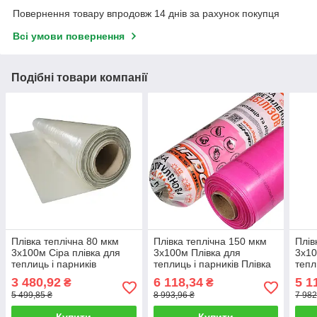
Повернення товару впродовж 14 днів за рахунок покупця
Всі умови повернення
Подібні товари компанії
Плівка теплічна 80 мкм
Плівка теплічна 150 мкм
Плів
3х100м Сіра плівка для
3х100м Плівка для
3х10
теплиць і парників
теплиць і парників Плівка
тепл
поліетиленова компанії
поліетиленова рожева
полі
3 480,92
6 118,34
5 1
₴
₴
"Shadow"
Плівка Shadow
5 499,85 ₴
8 993,96 ₴
7 982