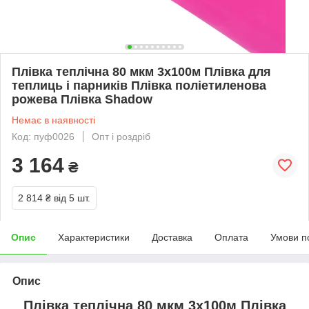
Плівка теплічна 80 мкм 3х100м Плівка для
теплиць і парників Плівка поліетиленова
рожева Плівка Shadow
Немає в наявності
Код: пуф0026
Опт і роздріб
3 164
₴
2 814 ₴
від 5 шт.
Опис
Характеристики
Доставка
Оплата
Умови п
Опис
Плівка теплічна 80 мкм 3х100м Плівка