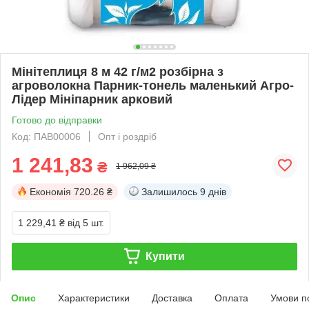
Мінітеплиця 8 м 42 г/м2 розбірна з
агроволокна Парник-тонель маленький Агро-
Лідер Мініпарник арковий
Готово до відправки
Код: ПАВ00006
Опт і роздріб
1 241,83
₴
1 962,09 ₴
Економія
720.26 ₴
Залишилось
9 днів
1 229,41 ₴
від 5 шт.
Купити
Опис
Характеристики
Доставка
Оплата
Умови п