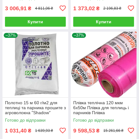
арковий
3 006,91
1 373,02
₴
₴
4 811,06 ₴
2 196,83 ₴
Купити
Купити
–37%
–37%
Полотно 15 м 60 г/м2 для
Плівка теплічна 120 мкм
теплиці та парника прошите з
6х50м Плівка для теплиць і
агроволокна "Shadow"
парників Плівка
поліетиленова рожева Плівка
Готово до відправки
Готово до відправки
Shadow
1 031,40
9 598,53
₴
₴
1 639,93 ₴
15 261,66 ₴