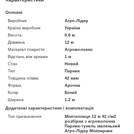
Основні
Виробник
Агро-Лідер
Країна виробник
Україна
Висота
0.8 м
Довжина
12 м
Матеріал покриття
Агроволокно
Відстань між арками
1 м
Стан
Новий
Тип
Парник
Товщина плівки
42 мкм
Форма
Арочна
Колір
Білий
Ширина
1.2 м
Додаткові характеристики і комплектація
Тип призначення
Мінітеплиця 12 м 42 г/м2
розбірна з агроволокна
Парник-тунель маленький
Агро-Лідер Мініпарник