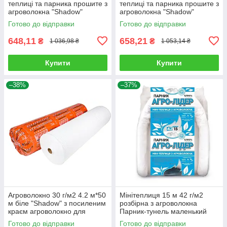
теплиці та парника прошите з
теплиці та парника прошите з
агроволокна "Shadow"
агроволокна "Shadow"
Готово до відправки
Готово до відправки
648,11
658,21
₴
₴
1 036,98 ₴
1 053,14 ₴
Купити
Купити
–38%
–37%
Агроволокно 30 г/м2 4.2 м*50
Мінітеплиця 15 м 42 г/м2
м біле "Shadow" з посиленим
розбірна з агроволокна
краєм агроволокно для
Парник-тунель маленький
парників
Агро-Лідер Мініпарник
Готово до відправки
Готово до відправки