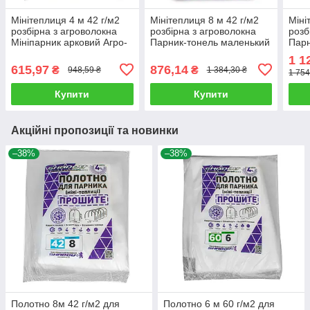
Мінітеплиця 4 м 42 г/м2
Мінітеплиця 8 м 42 г/м2
Міні
розбірна з агроволокна
розбірна з агроволокна
розб
Мініпарник арковий Агро-
Парник-тонель маленький
Парн
Лідер Парник-тунель
Агро-Лідер Мініпарник
Агро
1 1
маленький
арковий
арко
615,97
876,14
₴
₴
948,59 ₴
1 384,30 ₴
1 754
Купити
Купити
Акційні пропозиції та новинки
–38%
–38%
Полотно 8м 42 г/м2 для
Полотно 6 м 60 г/м2 для