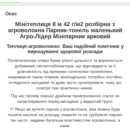
Опис
Мінітеплиця 8 м 42 г/м2 розбірна з
агроволокна Парник-тонель маленький
Агро-Лідер Мініпарник арковий
Теплиця-агроволокно: Ваш надійний помічник у
вирощуванні здорової розсади
Поліетиленова плівка буває різної щільності та вирізняється
добавками світлостабілізаторів, що відповідають за її
довговічність під прямими сонячними променями,
накриваючи такою плівкою мініподільник, потрібно постійно
оглядатися заходами та дуже часто провітрювати, тому що
повітря там практично немає.
Під час прояву першої драбини провітрювання слугує як
загартовування перед висадкою у відкритий ґрунт.
!!! Якщо ви купите парник з агроволокна, вам можна буде
посіяти насіння на розсаду, накрити та не турбувати парник
так часто, завдяки багатьом властивостям агроволокна, а
саме: