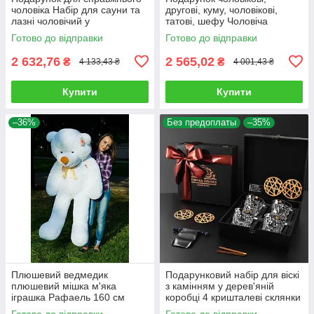
чоловіка Набір для сауни та
другові, куму, чоловікові,
лазні чоловічий у
татові, шефу Чоловіча
дерев'яному ящику з ламом
подарункова коробка
Готово до відправки
Готово до відправки
"Баня"
Подарунковий набір у ящику
з ламом
2 632,76
2 565,02
₴
₴
4 133,43 ₴
4 001,43 ₴
Купити
Купити
–36%
Без предоплаты
–35%
Плюшевий ведмедик
Подарунковий набір для віскі
плюшевий мішка м'яка
з камінням у дерев'яній
іграшка Рафаель 160 см
коробці 4 кришталеві склянки
Білий
Bohemia Glacier 350 мл
Готово до відправки
Готово до відправки