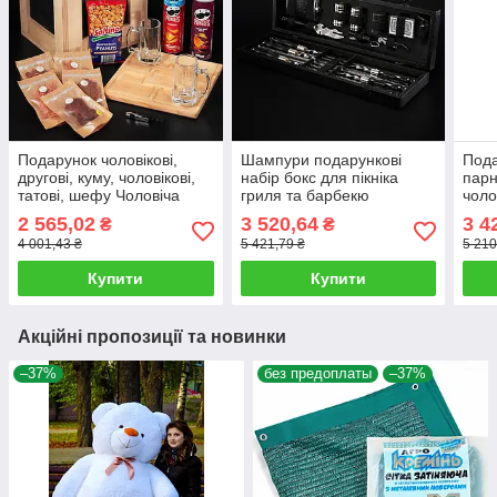
Подарунок чоловікові,
Шампури подарункові
Под
другові, куму, чоловікові,
набір бокс для пікніка
парн
татові, шефу Чоловіча
гриля та барбекю
чоло
подарункова коробка
Оригінальні Віп подарунки
набі
2 565,02
3 520,64
3 4
₴
₴
Подарунковий набір у
на день народження
4 001,43 ₴
5 421,79 ₴
5 210
ящику з ламом
татові, хлопцю,
Купити
Купити
Акційні пропозиції та новинки
–37%
без предоплаты
–37%