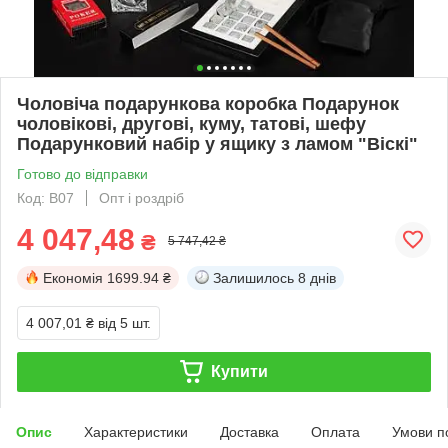
Чоловіча подарункова коробка Подарунок
чоловікові, другові, куму, татові, шефу
Подарунковий набір у ящику з ламом "Віскі"
Готово до відправки
Код: B07
Опт і роздріб
4 047,48
₴
5 747,42 ₴
Економія
1699.94 ₴
Залишилось
8 днів
4 007,01 ₴
від 5 шт.
Купити
Опис
Характеристики
Доставка
Оплата
Умови п