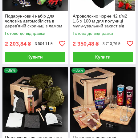
Подарунковий набір для
Агроволокно чорне 42 г/м2
чоловіка автомобіліста в
1,6 х 100 м для полуниці
дерев'яній скриньці з ламом
мульчувальний захист від
Подарунок автолюбству
бур'янів Чехія
Готово до відправки
Готово до відправки
2 203,84
2 350,48
₴
₴
3 504,11 ₴
3 713,76 ₴
Купити
Купити
–36%
–36%
Подарунок для справжнього
Подарунок чоловікові,