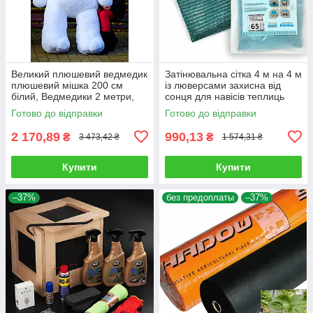
Великий плюшевий ведмедик
Затінювальна сітка 4 м на 4 м
плюшевий мішка 200 см
із люверсами захисна від
білий, Ведмедики 2 метри,
сонця для навісів теплиць
подарунок для дівчини на
рослин і авто
Готово до відправки
Готово до відправки
день народження
2 170,89
990,13
₴
₴
3 473,42 ₴
1 574,31 ₴
Купити
Купити
–37%
без предоплаты
–37%