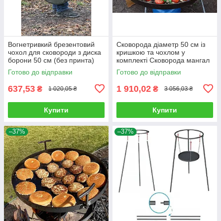
Вогнетривкий брезентовий
Сковорода діаметр 50 см із
чохол для сковороди з диска
кришкою та чохлом у
борони 50 см (без принта)
комплекті Сковорода мангал
із диска борони
Готово до відправки
Готово до відправки
637,53
1 910,02
₴
₴
1 020,05 ₴
3 056,03 ₴
Купити
Купити
–37%
–37%