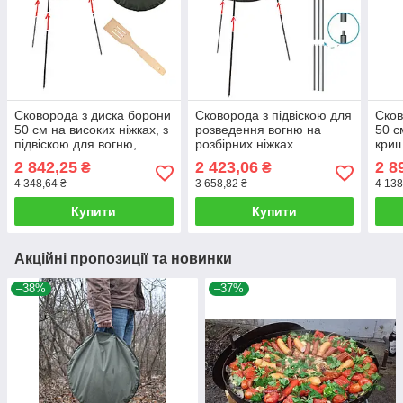
Сковорода з диска борони
Сковорода з підвіскою для
Сков
50 см на високих ніжках, з
розведення вогню на
50 с
підвіскою для вогню,
розбірних ніжках
криш
кришкою та чохлом
Сковорода мангал із диска
вогн
2 842,25
2 423,06
2 8
₴
₴
Сковорода з диска
борони з кришкою 50 см
в ко
4 348,64 ₴
3 658,82 ₴
4 138
Купити
Купити
Акційні пропозиції та новинки
–38%
–37%