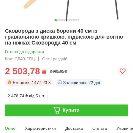
Сковорода з диска борони 40 см із
гравіальною кришкою, підвіскою для вогню
на ніжках Сковорода 40 см
Готово до відправки
Код: СД40-ГПЦ
Опт і роздріб
2 503,78
₴
3 981,01 ₴
Економія
1477.23 ₴
Залишилось
22 дні
2 478,74 ₴
від 5 шт.
Купити
Опис
Характеристики
Доставка
Оплата
Умови п