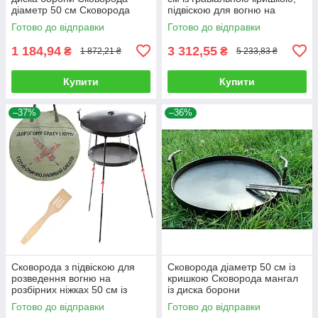
діаметр 50 см Сковорода
підвіскою для вогню на
мангал із диска борони
ніжках і чохлом у комплекті
Готово до відправки
Готово до відправки
1 184,94
3 312,55
₴
₴
1 872,21 ₴
5 233,83 ₴
Купити
Купити
–37%
–36%
Сковорода з підвіскою для
Сковорода діаметр 50 см із
розведення вогню на
кришкою Сковорода мангал
розбірних ніжках 50 см із
із диска борони
кришкою, чохлом і принтом
Готово до відправки
Готово до відправки