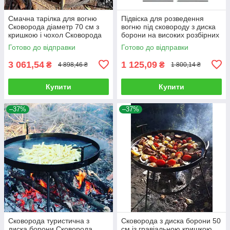
Смачна тарілка для вогню
Підвіска для розведення
Сковорода діаметр 70 см з
вогню під сковороду з диска
кришкою і чохол Сковорода
борони на високих розбірних
мангал із диска борони
ніжках полум'я підвіска
Готово до відправки
Готово до відправки
3 061,54
1 125,09
₴
₴
4 898,46 ₴
1 800,14 ₴
Купити
Купити
–37%
–37%
Сковорода туристична з
Сковорода з диска борони 50
диска борони Сковорода
см із гравіальною кришкою,