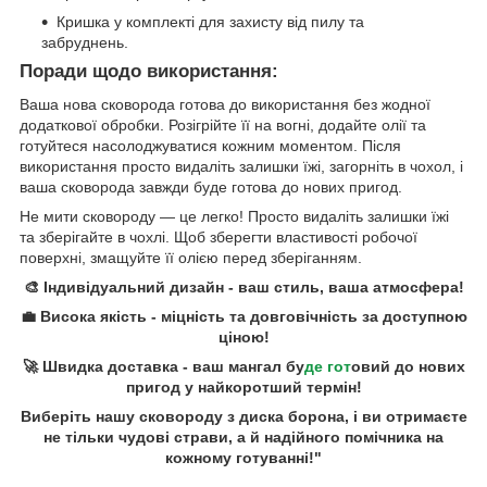
Кришка у комплекті для захисту від пилу та
забруднень.
Поради щодо використання:
Ваша нова сковорода готова до використання без жодної
додаткової обробки. Розігрійте її на вогні, додайте олії та
готуйтеся насолоджуватися кожним моментом. Після
використання просто видаліть залишки їжі, загорніть в чохол, і
ваша сковорода завжди буде готова до нових пригод.
Не мити сковороду — це легко! Просто видаліть залишки їжі
та зберігайте в чохлі. Щоб зберегти властивості робочої
поверхні, змащуйте її олією перед зберіганням.
🎨 Індивідуальний дизайн - ваш стиль, ваша атмосфера!
💼 Висока якість - міцність та довговічність за доступною
ціною!
🚀 Швидка доставка - ваш мангал бу
де гот
овий до нових
пригод у найкоротший термін!
Виберіть нашу сковороду з диска борона, і ви отримаєте
не тільки чудові страви, а й надійного помічника на
кожному готуванні!"