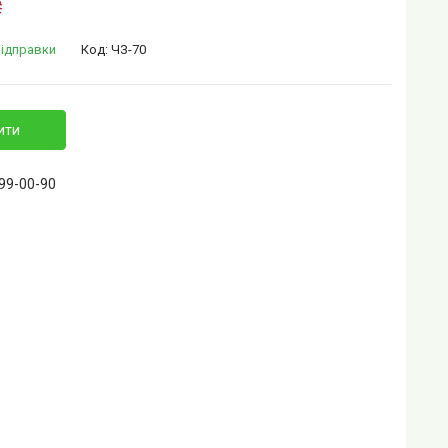
₴
відправки
Код:
ЧЗ-70
ити
399-00-90