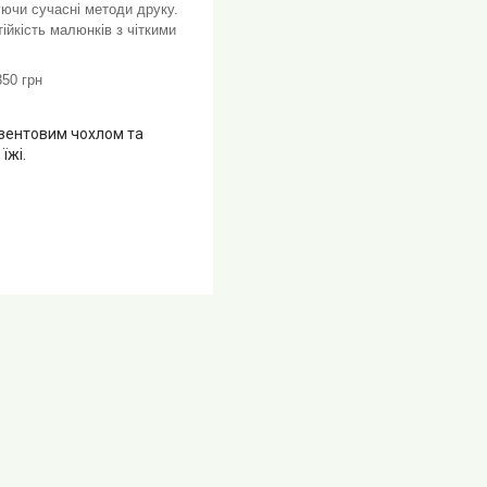
уючи сучасні методи друку.
йкість малюнків з чіткими
50 грн
езентовим чохлом та
їжі.