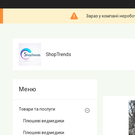
Зараз у компанії неробо
ShopTrends
Товари та послуги
Плюшеві ведмедики
Плюшеві ведмедики