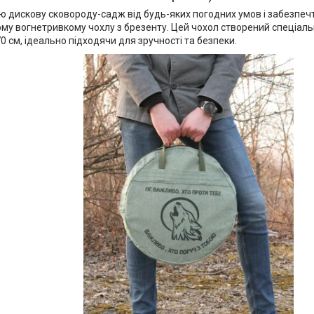
ю дискову сковороду-садж від будь-яких погодних умов і забезпечт
му вогнетривкому чохлу з брезенту. Цей чохол створений спеціальн
0 см, ідеально підходячи для зручності та безпеки.