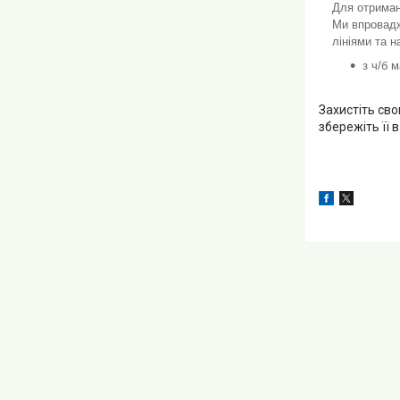
Для отриман
Ми впровадж
лініями та 
з ч/б 
Захистіть св
збережіть її 