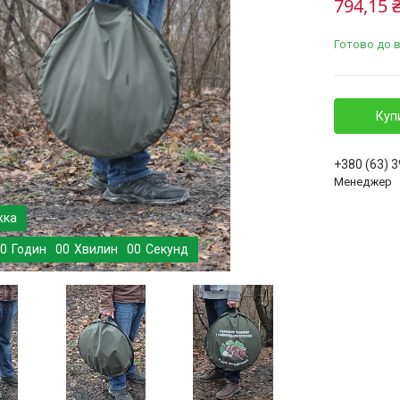
794,15 
Готово до 
Куп
+380 (63) 
Менеджер
0
Годин
0
0
Хвилин
0
0
Секунд