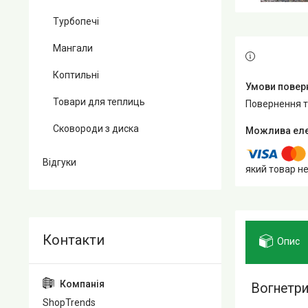
Турбопечі
Мангали
Коптильні
Товари для теплиць
повернення 
Сковороди з диска
Відгуки
який товар н
Опис
Вогнетр
ShopTrends