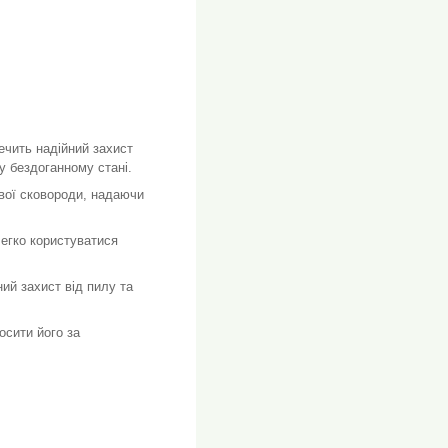
ечить надійний захист
у бездоганному стані.
вої сковороди, надаючи
легко користуватися
ий захист від пилу та
осити його за