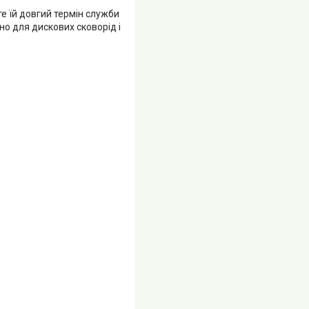
е їй довгий термін служби
о для дискових сковорід і