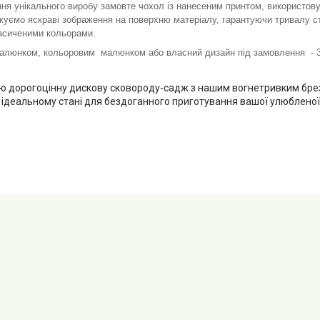
ня унікального виробу замовте чохол із нанесеним принтом, використов
уємо яскраві зображення на поверхню матеріалу, гарантуючи тривалу сті
насиченими кольорами.
малюнком, кольоровим малюнком або власний дизайн під замовлення - 3
ою дорогоцінну дискову сковороду-садж з нашим вогнетривким бр
в ідеальному стані для бездоганного приготування вашої улюбленої 