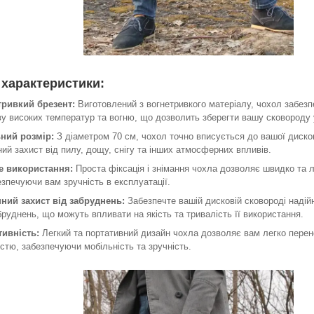
 характеристики:
тривкий брезент:
Виготовлений з вогнетривкого матеріалу, чохол забезп
ву високих температур та вогню, що дозволить зберегти вашу сковороду 
ьний розмір:
З діаметром 70 см, чохол точно вписується до вашої диско
нний захист від пилу, дощу, снігу та інших атмосферних впливів.
е використання:
Проста фіксація і знімання чохла дозволяє швидко та 
езпечуючи вам зручність в експлуатації.
нний захист від забруднень:
Забезпечте вашій дисковій сковороді надійн
бруднень, що можуть впливати на якість та тривалість її використання.
тивність:
Легкий та портативний дизайн чохла дозволяє вам легко перен
істю, забезпечуючи мобільність та зручність.