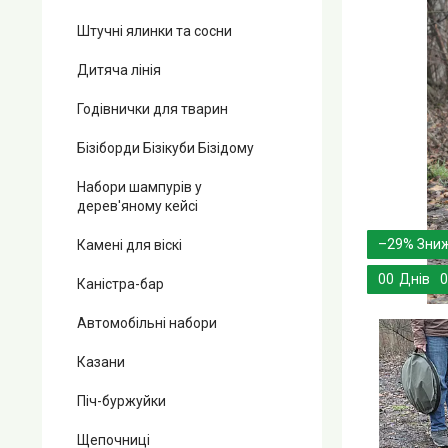
Штучні ялинки та сосни
Дитяча лінія
Годівнички для тварин
Бізіборди Бізікуби Бізідому
Набори шампурів у
дерев'яному кейсі
–29%
Камені для віскі
0
0
Днів
0
Каністра-бар
Автомобільні набори
Казани
Піч-буржуйки
Щепочниці