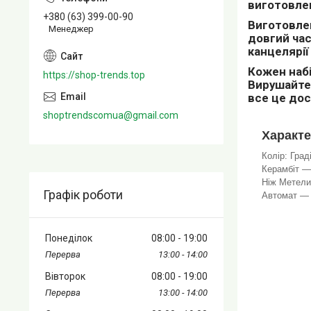
виготовлен
+380 (63) 399-00-90
Виготовлен
Менеджер
довгий ча
канцелярії
Кожен набі
https://shop-trends.top
Вирушайте 
все це дос
shoptrendscomua@gmail.com
Характе
Колір: Град
Керамбіт —
Ніж Метели
Графік роботи
Автомат — 
Понеділок
08:00
19:00
13:00
14:00
Вівторок
08:00
19:00
13:00
14:00