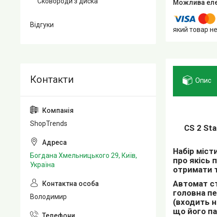
Сковороди з диска
Відгуки
який товар н
Опис
ShopTrends
CS 2 Sta
Набір місти
Богдана Хмельницького 29, Київ,
про якісь
Україна
отримати 
Автомат ст
головна пе
Володимир
(входить н
що його па