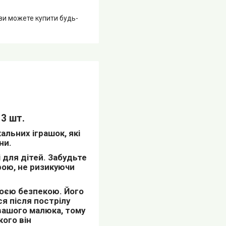
 ви можете купити будь-
 3 шт.
льних іграшок, які
ни.
і для дітей. Забудьте
рою, не ризикуючи
воєю безпекою. Його
я після пострілу
 вашого малюка, тому
кого він