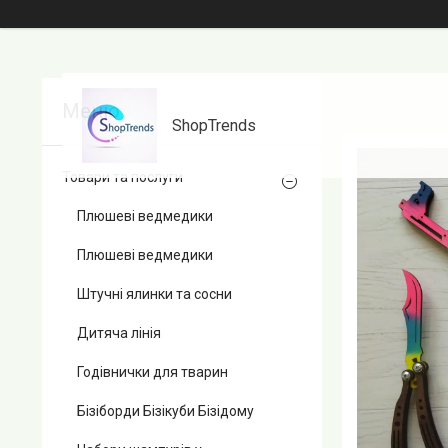
ShopTrends
Товари та послуги
Плюшеві ведмедики
Плюшеві ведмедики
Штучні ялинки та сосни
Дитяча лінія
Годівнички для тварин
Бізіборди Бізікуби Бізідому