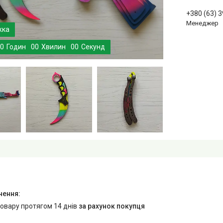
+380 (63) 
Менеджер
0
Годин
0
0
Хвилин
0
0
Секунд
товару протягом 14 днів
за рахунок покупця