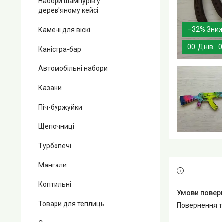
Набори шампурів у
дерев'яному кейсі
–32%
Камені для віскі
0
0
Днів
0
Каністра-бар
Автомобільні набори
Казани
Піч-буржуйки
Щепочниці
Турбопечі
Мангали
Коптильні
Товари для теплиць
повернення 