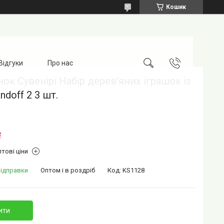
Кошик
Відгуки
Про нас
ок Сувенірі Набір дерев'яних іграшок із
ndoff 2 3 шт.
₴
тові ціни
відправки
Оптом і в роздріб
Код:
KS1128
ити