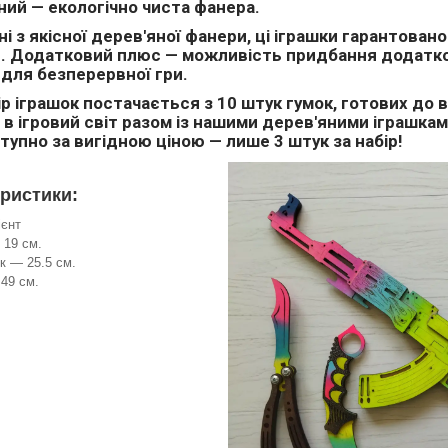
ий — екологічно чиста фанера.
і з якісної дерев'яної фанери, ці іграшки гарантован
с. Додатковий плюс — можливість придбання додатко
 для безперервної гри.
р іграшок постачається з 10 штук гумок, готових до 
в ігровий світ разом із нашими дерев'яними іграшками 
тупно за вигідною ціною — лише 3 штук за набір!
ристики:
ієнт
 19 см.
к — 25.5 см.
49 см.