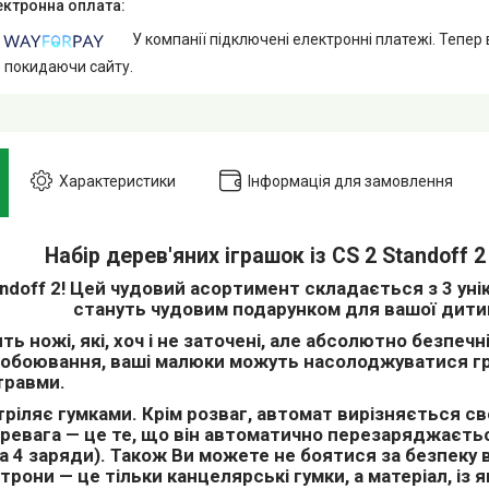
У компанії підключені електронні платежі. Тепер
е покидаючи сайту.
Характеристики
Інформація для замовлення
Набір дерев'яних іграшок із CS 2 Standoff 2
ndoff 2!
Цей чудовий асортимент складається з 3 уніка
стануть чудовим подарунком для вашої дити
ть ножі, які, хоч і не заточені, але абсолютно безпечн
 побоювання, ваші малюки можуть насолоджуватися г
травми.
ріляє гумками. Крім розваг, автомат вирізняється с
ревага — це те, що він автоматично перезаряджаєтьс
а 4 заряди). Також Ви можете не боятися за безпеку
трони — це тільки канцелярські гумки, а матеріал, із я