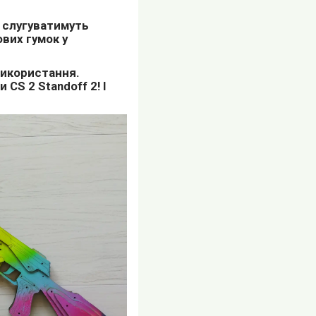
о слугуватимуть
вих гумок у
використання.
CS 2 Standoff 2! І