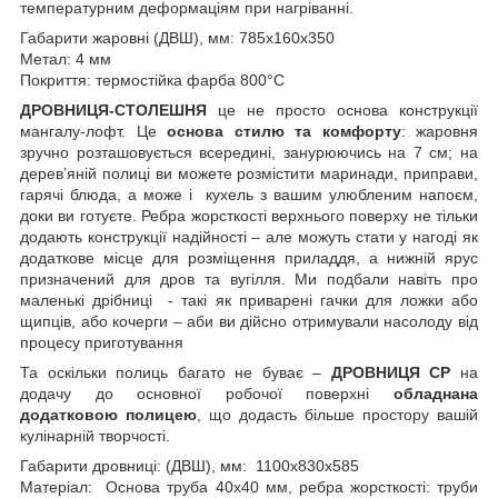
температурним деформаціям при нагріванні.
Габарити жаровні (ДВШ), мм: 785х160х350
Метал: 4 мм
Покриття: термостійка фарба 800°С
ДРОВНИЦЯ-СТОЛЕШНЯ
це не просто основа конструкції
мангалу-лофт. Це
основа стилю та комфорту
: жаровня
зручно розташовується всередині, занурюючись на 7 см; на
дерев’яній полиці ви можете розмістити маринади, приправи,
гарячі блюда, а може і кухель з вашим улюбленим напоєм,
доки ви готуєте. Ребра жорсткості верхнього поверху не тільки
додають конструкції надійності – але можуть стати у нагоді як
додаткове місце для розміщення приладдя, а нижній ярус
призначений для дров та вугілля. Ми подбали навіть про
маленькі дрібниці - такі як приварені гачки для ложки або
щипців, або кочерги – аби ви дійсно отримували насолоду від
процесу приготування
Та оскільки полиць багато не буває –
ДРОВНИЦЯ CP
на
додачу до основної робочої поверхні
обладнана
додатковою полицею
, що додасть більше простору вашій
кулінарній творчості.
Габарити дровниці: (ДВШ), мм: 1100х830х585
Матеріал: Основа труба 40х40 мм, ребра жорсткості: труби