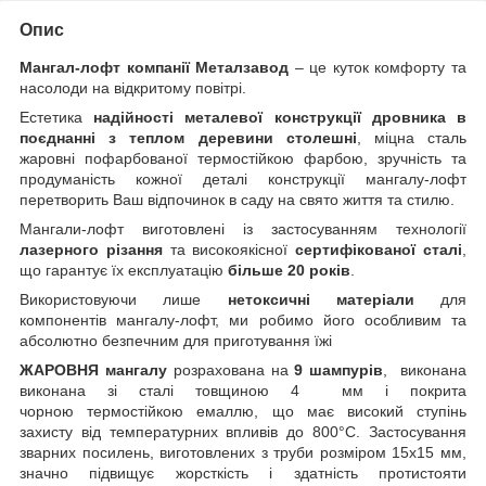
Опис
Мангал-лофт компанії Металзавод
– це куток комфорту та
насолоди на відкритому повітрі.
Естетика
надійності металевої конструкції дровника в
поєднанні з теплом деревини столешні
, міцна сталь
жаровні пофарбованої термостійкою фарбою, зручність та
продуманість кожної деталі конструкції мангалу-лофт
перетворить Ваш відпочинок в саду на свято життя та стилю.
Мангали-лофт виготовлені із застосуванням технології
лазерного різання
та високоякісної
сертифікованої сталі
,
що гарантує їх експлуатацію
більше 20 років
.
Використовуючи лише
нетоксичні матеріали
для
компонентів мангалу-лофт, ми робимо його особливим та
абсолютно безпечним для приготування їжі
ЖАРОВНЯ мангалу
розрахована на
9 шампурів
, виконана
виконана зі сталі товщиною 4 мм і покрита
чорною термостійкою емаллю, що має високий ступінь
захисту від температурних впливів до 800°C. Застосування
зварних посилень, виготовлених з труби розміром 15х15 мм,
значно підвищує жорсткість і здатність протистояти