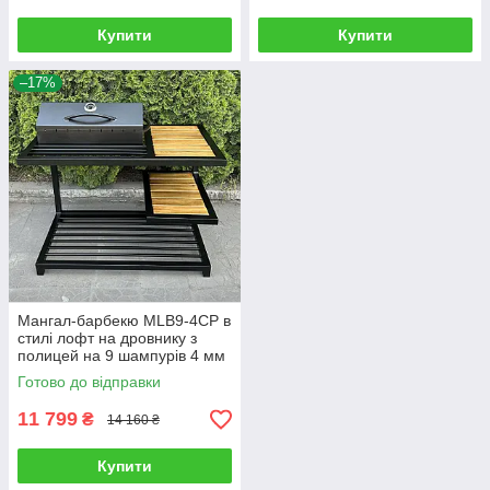
Купити
Купити
–17%
Мангал-барбекю MLB9-4CP в
стилі лофт на дровнику з
полицей на 9 шампурів 4 мм
Готово до відправки
11 799
₴
14 160 ₴
Купити