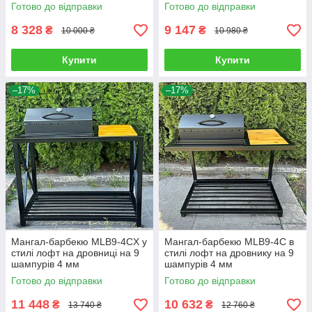
Готово до відправки
Готово до відправки
8 328
9 147
₴
₴
10 000 ₴
10 980 ₴
Купити
Купити
–17%
–17%
Мангал-барбекю MLB9-4CX у
Мангал-барбекю MLB9-4С в
стилі лофт на дровниці на 9
стилі лофт на дровнику на 9
шампурів 4 мм
шампурів 4 мм
Готово до відправки
Готово до відправки
11 448
10 632
₴
₴
13 740 ₴
12 760 ₴