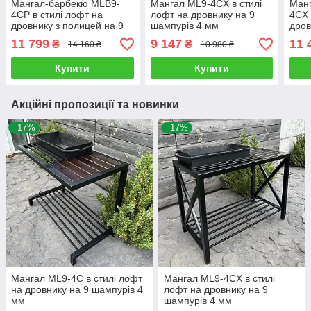
Мангал-барбекю MLB9-
Мангал ML9-4CX в стилі
Ман
4CP в стилі лофт на
лофт на дровнику на 9
4CX 
дровнику з полицей на 9
шампурів 4 мм
дров
шампурів 4 мм
мм
11 799
9 147
11 
₴
₴
14 160 ₴
10 980 ₴
Купити
Купити
Акційні пропозиції та новинки
–17%
–17%
Мангал ML9-4С в стилі лофт
Мангал ML9-4CX в стилі
на дровнику на 9 шампурів 4
лофт на дровнику на 9
мм
шампурів 4 мм