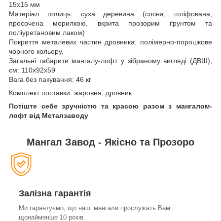
15х15 мм
Матеріал полиць: суха деревина (сосна, шліфована,
просочена морилкою, вкрита прозорим ґрунтом та
поліуретановим лаком)
Покриття металевих частин дровника: полімерно-порошкове
чорного кольору.
Загальні габарити мангалу-лофт у зібраному вигляді (ДВШ),
см: 110х92х59
Вага без пакування: 46 кг
Комплект поставки: жаровня, дровник
Потіште себе зручністю та красою разом з мангалом-
лофт від Металзаводу
Мангал Завод - Якісно та Прозоро
Залізна гарантія
Ми гарантуємо, що наші мангали прослужать Вам
щонайменше 10 років.