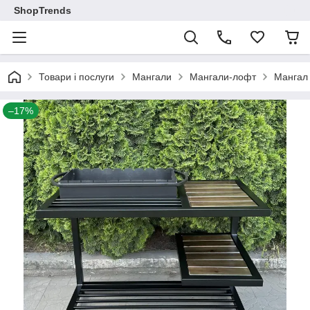
ShopTrends
Товари і послуги
Мангали
Мангали-лофт
Мангал 
–17%