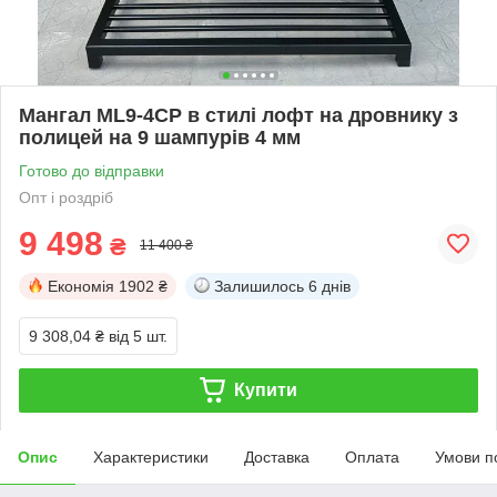
Мангал ML9-4СP в стилі лофт на дровнику з
полицей на 9 шампурів 4 мм
Готово до відправки
Опт і роздріб
9 498
₴
11 400 ₴
Економія
1902 ₴
Залишилось
6 днів
9 308,04 ₴
від 5 шт.
Купити
Опис
Характеристики
Доставка
Оплата
Умови п