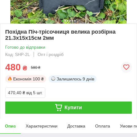
Похідна Піч-трісочниця велика розбірна
21.3х15х15см 2мм
Готово до відправки
Код: SHP-2L
Опт і роздріб
480
₴
580 ₴
Економія
100 ₴
Залишилось
9 днів
470,40 ₴
від 5 шт.
Купити
Опис
Характеристики
Доставка
Оплата
Умови п