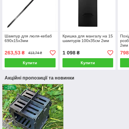
Шампур для люля-кебаб
Кришка для мангалу на 15
Похі
690х15х3мм
шампурів 100х35см 2мм
розб
2мм
263,53
1 098
798
₴
₴
413,74 ₴
Купити
Купити
Акційні пропозиції та новинки
–18%