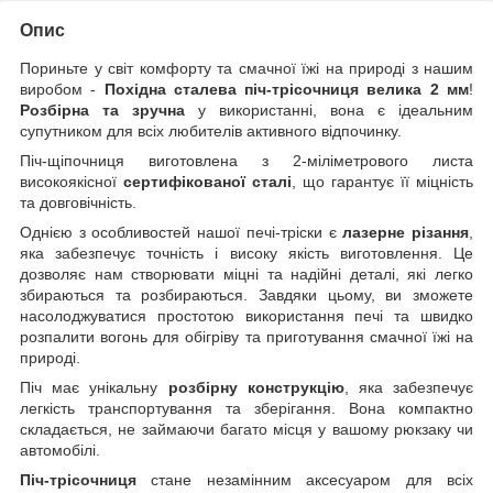
Опис
Пориньте у світ комфорту та смачної їжі на природі з нашим
виробом -
Похідна сталева піч-трісочниця велика 2 мм
!
Розбірна та зручна
у використанні, вона є ідеальним
супутником для всіх любителів активного відпочинку.
Піч-щіпочниця виготовлена з 2-міліметрового листа
високоякісної
сертифікованої сталі
, що гарантує її міцність
та довговічність.
Однією з особливостей нашої печі-тріски є
лазерне різання
,
яка забезпечує точність і високу якість виготовлення. Це
дозволяє нам створювати міцні та надійні деталі, які легко
збираються та розбираються. Завдяки цьому, ви зможете
насолоджуватися простотою використання печі та швидко
розпалити вогонь для обігріву та приготування смачної їжі на
природі.
Піч має унікальну
розбірну конструкцію
, яка забезпечує
легкість транспортування та зберігання. Вона компактно
складається, не займаючи багато місця у вашому рюкзаку чи
автомобілі.
Піч-трісочниця
стане незамінним аксесуаром для всіх