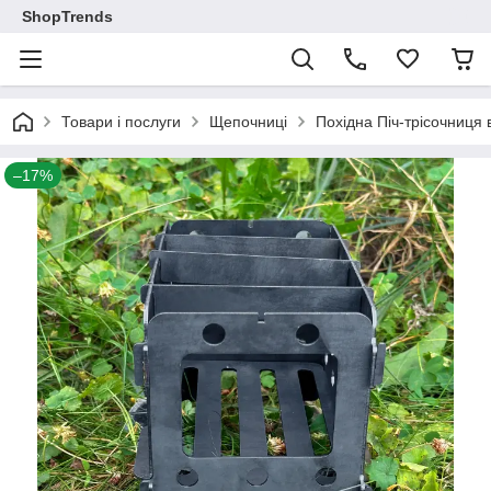
ShopTrends
Товари і послуги
Щепочниці
Похідна Піч-трісочниця
–17%