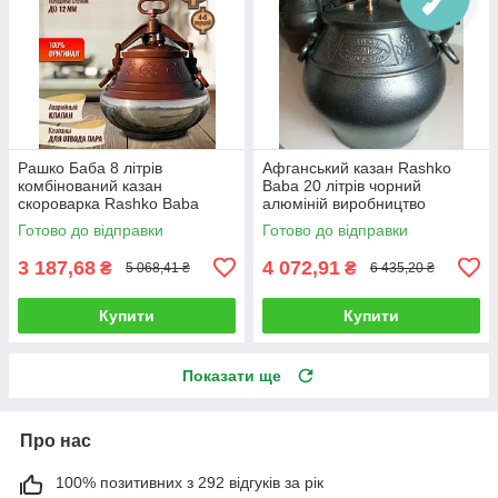
Рашко Баба 8 літрів
Афганський казан Rashko
комбінований казан
Baba 20 літрів чорний
скороварка Rashko Baba
алюміній виробництво
алюміній виробництво
Афганістан Рашко Баба
Готово до відправки
Готово до відправки
Афганістан
3 187,68
4 072,91
₴
₴
5 068,41 ₴
6 435,20 ₴
Купити
Купити
Показати ще
Про нас
100% позитивних з 292 відгуків за рік