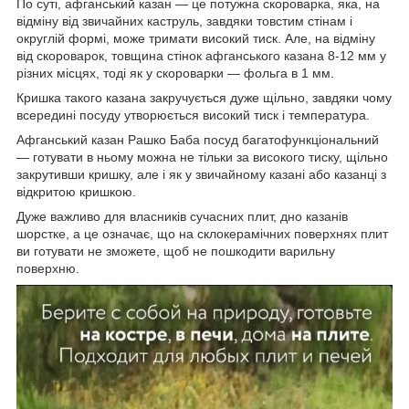
По суті, афганський казан — це потужна скороварка, яка, на
відміну від звичайних каструль, завдяки товстим стінам і
округлій формі, може тримати високий тиск. Але, на відміну
від скороварок, товщина стінок афганського казана 8-12 мм у
різних місцях, тоді як у скороварки — фольга в 1 мм.
Кришка такого казана закручується дуже щільно, завдяки чому
всередині посуду утворюється високий тиск і температура.
Афганський казан Рашко Баба посуд багатофункціональний
— готувати в ньому можна не тільки за високого тиску, щільно
закрутивши кришку, але і як у звичайному казані або казанці з
відкритою кришкою.
Дуже важливо для власників сучасних плит, дно казанів
шорстке, а це означає, що на склокерамічних поверхнях плит
ви готувати не зможете, щоб не пошкодити варильну
поверхню.