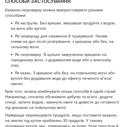
СПОСОБИ ЗАСТОСУВАННЯ
Казанок-скороварку можна використовувати різними
способами:
Як каструлю. Без кришки, змішавши продукти з водою,
на вогні або вугіллі.
Як сковороду для смаження й тушкування. Налив
оливи на дно після розігрівання, з кришкою або без, на
сильному вогні.
Як скороварку. Зі щільно закрученою кришкою на
середньому вогні, з додаванням води або у власному
соку.
Як казан. З кришкою або без, на повільному вогні або
вугіллі без додавання води до ефекту печеного м'яса/
овочої.
Крім того, можна комбінувати кілька способів в одній страві.
Наприклад, спочатку обсмажити цибулю та м'ясо, додати
спеції, залити водою, закинути овочі та довести до готовності
під кришкою на повільному вогні.
Найкраще перемішувати продукти, якщо поставити казанок
на землю під кутом приблизно 30 градусів. У такому
положенні катати дно, тримаючись за ручку, буде простіше й