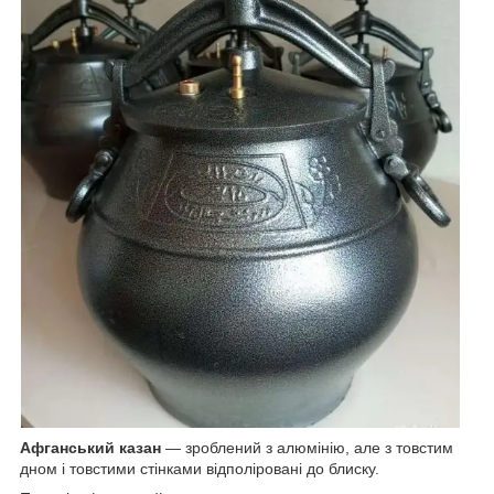
Афганський казан
— зроблений з алюмінію, але з товстим
дном і товстими стінками відполіровані до блиску.