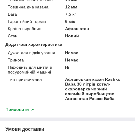
Товщина дна казана
12 мм
Вага
7.5 кг
Гарантійний термін
6 міс
Країна виробник
Афганістан
Стан
Новий
Додаткові характеристики
Дужка для підвішування
Немає
Тринога
Немає
Підходить для миття в
Ні
посудомийній машині
Тип призначення
Афганський казан Rashko
Baba 30 літрів котел-
скороварка чорний
алюміній виробництво
Авганістан Рашко Баба
Приховати
Умови доставки