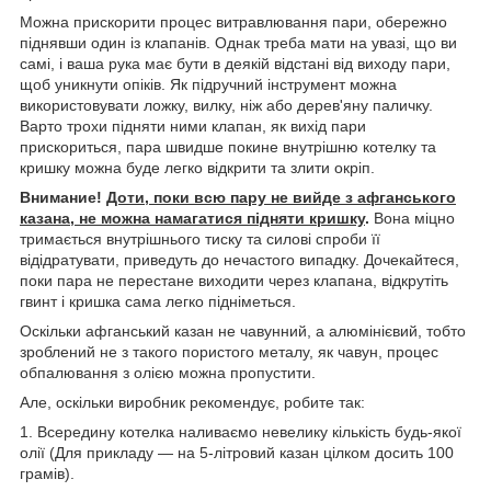
Можна прискорити процес витравлювання пари, обережно
піднявши один із клапанів. Однак треба мати на увазі, що ви
самі, і ваша рука має бути в деякій відстані від виходу пари,
щоб уникнути опіків. Як підручний інструмент можна
використовувати ложку, вилку, ніж або дерев'яну паличку.
Варто трохи підняти ними клапан, як вихід пари
прискориться, пара швидше покине внутрішню котелку та
кришку можна буде легко відкрити та злити окріп.
Внимание!
Доти, поки всю пару не вийде з афганського
казана, не можна намагатися підняти кришку
.
Вона міцно
тримається внутрішнього тиску та силові спроби її
відідратувати, приведуть до нечастого випадку. Дочекайтеся,
поки пара не перестане виходити через клапана, відкрутіть
гвинт і кришка сама легко підніметься.
Оскільки афганський казан не чавунний, а алюмінієвий, тобто
зроблений не з такого пористого металу, як чавун, процес
обпалювання з олією можна пропустити.
Але, оскільки виробник рекомендує, робите так:
1. Всередину котелка наливаємо невелику кількість будь-якої
олії (Для прикладу — на 5-літровий казан цілком досить 100
грамів).