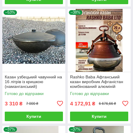
–53%
–38%
Казан узбецький чавунний на
Rashko Baba Афганський
16 літрів із кришкою
казан виробник Афганістан
(наманганський)
комбінований алюміній
виробництво Узбекистан
Афганська скороварка 20
Готово до відправки
Готово до відправки
літрів
3 310
4 172,91
₴
₴
7 000 ₴
6 676,66 ₴
Купити
Купити
–37%
–37%