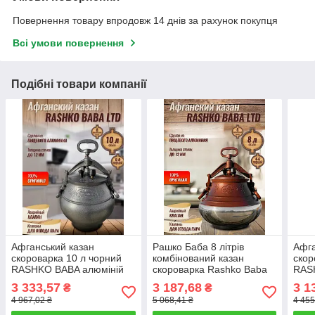
Повернення товару впродовж 14 днів за рахунок покупця
Всі умови повернення
Подібні товари компанії
Афганський казан
Рашко Баба 8 літрів
Афга
скороварка 10 л чорний
комбінований казан
скор
RASHKO BABA алюміній
скороварка Rashko Baba
RAS
виробництво Афганістан
алюміній виробництво
комб
3 333,57
3 187,68
3 1
₴
₴
Рашко Баба
Афганістан
виро
4 967,02 ₴
5 068,41 ₴
4 455
Раш