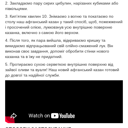
2. Закладаємо пару сирих цибулин, нарізаних кубиками або
півкільцями.
3. Кип'ятим хвилин 10. Знімаємо з вогню та покатаємо по
столу наш афганський казан у такий спосіб, щоб, пожежжений
і просочений олією, лукковзнув усю внутрішню поверхню
казанка, включно з самою його верхом.
4. Після того, як пара вийшла, відкриваємо кришку та
викидаємо відпрацьований свій олійно-смажений лук. Він
виконав своє завдання, допоміг обробити стінки нового
казанка та в їжу не придатний.
5. Протираємо сухою серветкою внутрішню поверхню від
зайвої оливи та вуаля! Наш новий афганський казан готовий
до довгої та надійної служби.