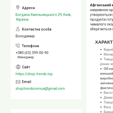
Афганський 
закривною кр
утворюється 
Богдана Хмельницького 29, Київ,
продукти готу
Україна
чималого скор
зберігається 
Володимир
ХАРАК
Вироб
+380 (63) 399-00-90
Матер
Менеджер
Товщи
різних м
Об'єм
менший 
https://shop-trends.top
виробни
заповню
фактичн
shoptrendscomua@gmail.com
Висот
Діаме
Товщи
Вага: 
Бренд