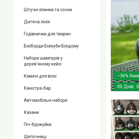
Штучні ялинки та сосни
Дитяча лінія
Годівнички для тварин
Бізіборди Бізікуби Бізідому
Набори шампурів у
дерев'яному кейсі
–36%
Камені для віскі
0
0
Днів
0
Каністра-бар
Автомобільні набори
Казани
Піч-буржуйки
Щепочниці