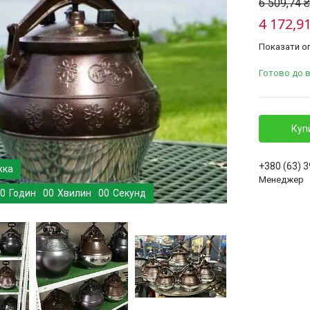
6 509,74 ₴
4 172,91
Показати оп
Готово до 
Куп
+380 (63) 
Менеджер
0
Годин
0
0
Хвилин
0
0
Секунд