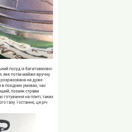
ий посуд із багатовікової
я, яке потім майже вручну
а розрахована на дуже
 в похідних умовах, час
інший, позаяк страви
ас готування на плиті, таких
о газу. І останнє, ця річ