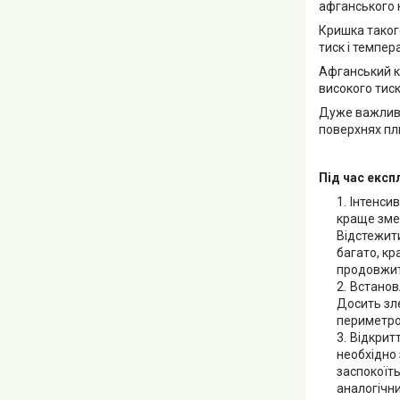
афганського к
Кришка таког
тиск і темпер
Афганський к
високого тиск
Дуже важливо 
поверхнях пл
Під час експ
Інтенсив
краще змен
Відстежити
багато, кр
продовжит
Встанов
Досить зле
периметро
Відкритт
необхідно 
заспокоїть
аналогічни