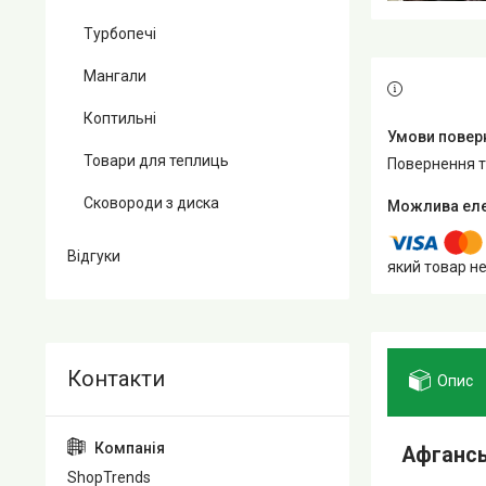
Турбопечі
Мангали
Коптильні
Товари для теплиць
повернення 
Сковороди з диска
Відгуки
який товар н
Опис
Афгансь
ShopTrends