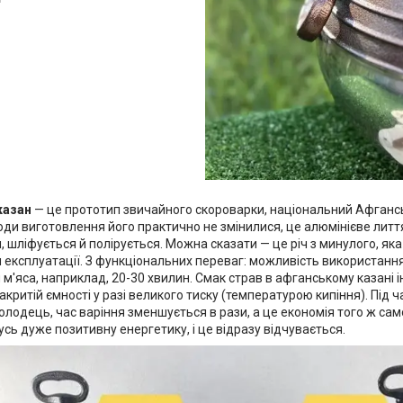
казан
— це прототип звичайного скороварки, національний Афганськ
оди виготовлення його практично не змінилися, це алюмінієве литт
 шліфується й полірується. Можна сказати — це річ з минулого, як
 експлуатації. З функціональних переваг: можливість використання
м'яса, наприклад, 20-30 хвилин. Смак страв в афганському казані 
акритій ємності у разі великого тиску (температурою кипіння). Під ч
холодець, час варіння зменшується в рази, а це економія того ж самог
кусь дуже позитивну енергетику, і це відразу відчувається.