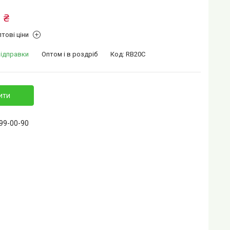
 ₴
тові ціни
відправки
Оптом і в роздріб
Код:
RB20С
ити
399-00-90