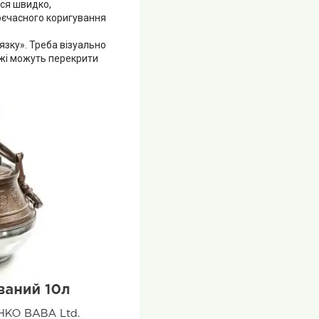
ься швидко,
воєчасного коригування
язку». Треба візуально
їжі можуть перекрити