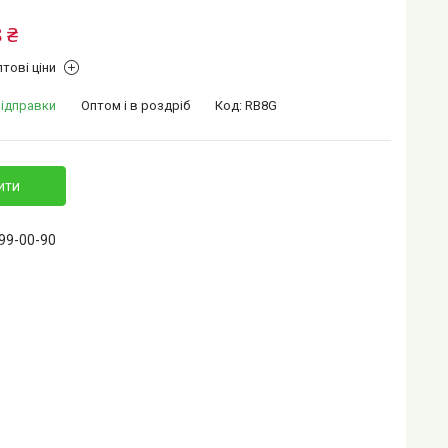
 ₴
тові ціни
відправки
Оптом і в роздріб
Код:
RB8G
ити
399-00-90