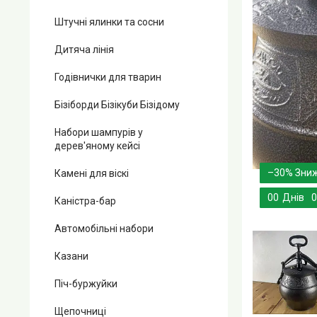
Штучні ялинки та сосни
Дитяча лінія
Годівнички для тварин
Бізіборди Бізікуби Бізідому
Набори шампурів у
дерев'яному кейсі
–30%
Камені для віскі
0
0
Днів
0
Каністра-бар
Автомобільні набори
Казани
Піч-буржуйки
Щепочниці