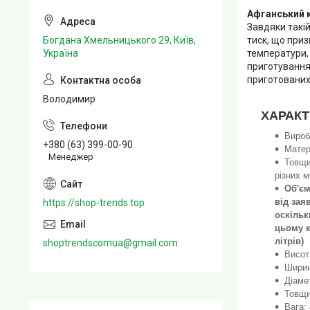
Афганський 
Завдяки такі
тиск, що при
Богдана Хмельницького 29, Київ,
температури, 
Україна
приготування.
приготованих
Володимир
ХАРАК
Вироб
+380 (63) 399-00-90
Матер
Менеджер
Товщи
різних м
Об'єм
від зая
https://shop-trends.top
оскільк
цьому к
літрів)
shoptrendscomua@gmail.com
Висот
Ширин
Діаме
Товщи
Вага: 