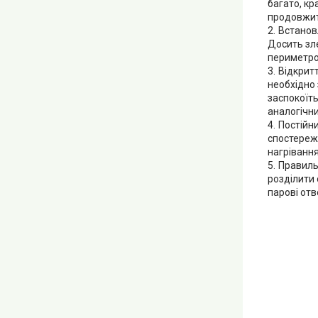
багато, кр
продовжит
Встанов
Досить зле
периметро
Відкритт
необхідно 
заспокоїть
аналогічни
Постійн
спостереже
нагрівання
Правиль
розділити 
парові отв