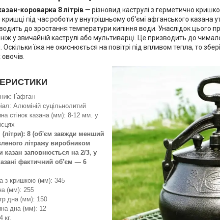
казан-короварка
8 літрів
— різновид каструлі з герметично кришко
й кришці під час роботи у внутрішньому об'ємі афганського казана
зводить до зростання температури кипіння води. Унаслідок цього п
ніж у звичайній каструлі або мультиварці. Це призводить до чимал
 Оскільки їжа не окиснюється на повітрі під впливом тепла, то збер
 овочів.
ТЕРИСТИКИ
ник: Ґафган
іал: Алюміній суцільнолитий
на стінок казана (мм): 8-12 мм. у
ісцях
 (літри): 8 (об'єм завжди менший
вленого літражу виробником
и казан заповнюється на 2/3, у
азані фактичний об'єм — 6
а з кришкою (мм): 345
а (мм): 255
тр дна (мм): 150
на дна (мм): 12
4 кг.