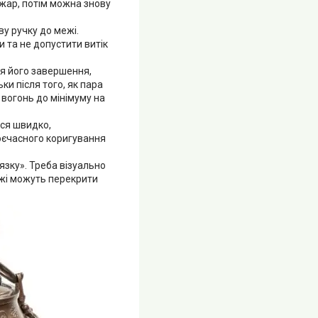
 жар, потім можна знову
у ручку до межі.
 та не допустити витік
ля його завершення,
ки після того, як пара
 вогонь до мінімуму на
ься швидко,
воєчасного коригування
язку». Треба візуально
їжі можуть перекрити