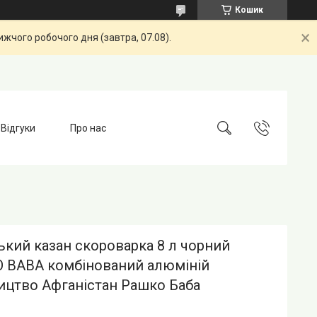
Кошик
жчого робочого дня (завтра, 07.08).
Відгуки
Про нас
кий казан скороварка 8 л чорний
 BABA комбінований алюміній
ицтво Афганістан Рашко Баба