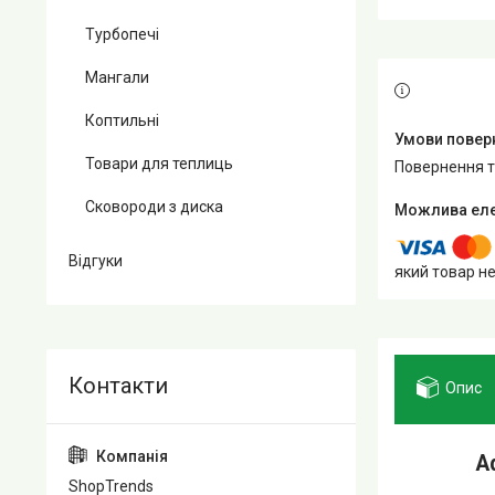
Турбопечі
Мангали
Коптильні
Товари для теплиць
повернення 
Сковороди з диска
Відгуки
який товар н
Опис
А
ShopTrends