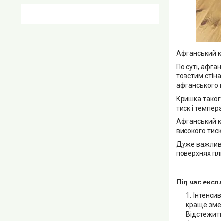
Афганський ка
По суті, афга
товстим стіна
афганського к
Кришка таког
тиск і темпер
Афганський к
високого тиск
Дуже важливо 
поверхнях пл
Під час експ
Інтенсив
краще змен
Відстежити