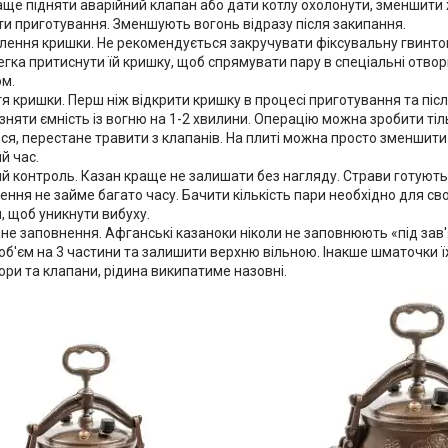
аще підняти аварійний клапан або дати котлу охолонути, зменшити
и приготування. Зменшують вогонь відразу після закипання.
лення кришки. Не рекомендується закручувати фіксувальну гвинтов
гка притиснути їй кришку, щоб спрямувати пару в спеціальні отвори
м.
я кришки. Перш ніж відкрити кришку в процесі приготування та піс
зняти ємність із вогню на 1-2 хвилини. Операцію можна зробити тіль
ся, перестане травити з клапанів. На плиті можна просто зменшити
й час.
ий контроль. Казан краще не залишати без нагляду. Страви готуют
ння не займе багато часу. Бачити кількість пари необхідно для с
, щоб уникнути вибуху.
не заповнення. Афганські казаноки ніколи не заповнюють «під зав'
об'єм на 3 частини та залишити верхню вільною. Інакше шматочки 
ори та клапани, рідина википатиме назовні.