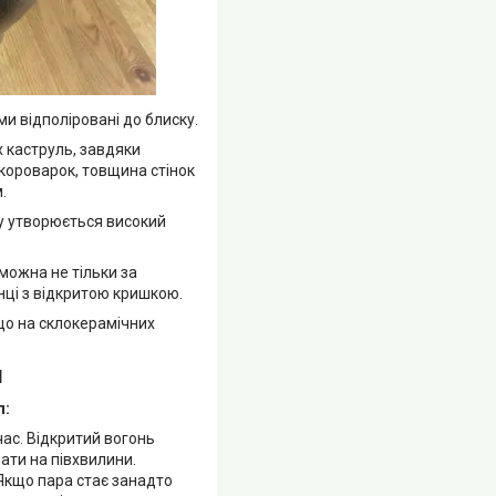
и відполіровані до блиску.
х каструль, завдяки
 скороварок, товщина стінок
.
у утворюється високий
можна не тільки за
анці з відкритою кришкою.
що на склокерамічних
І
л:
час. Відкритий вогонь
ати на півхвилини.
 Якщо пара стає занадто