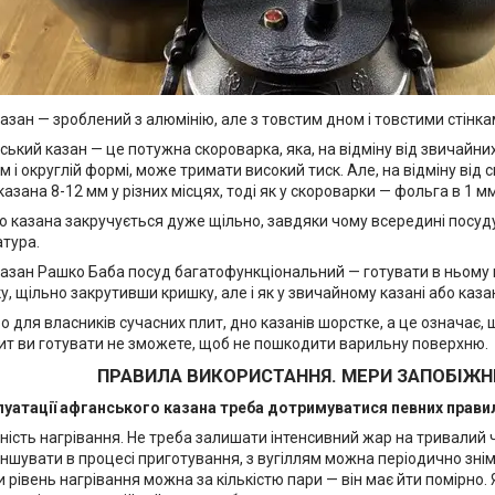
зан — зроблений з алюмінію, але з товстим дном і товстими стінкам
нський казан — це потужна скороварка, яка, на відміну від звичайни
м і округлій формі, може тримати високий тиск. Але, на відміну від
азана 8-12 мм у різних місцях, тоді як у скороварки — фольга в 1 мм
о казана закручується дуже щільно, завдяки чому всередині посуд
атура.
азан Рашко Баба посуд багатофункціональний — готувати в ньому 
у, щільно закрутивши кришку, але і як у звичайному казані або каз
для власників сучасних плит, дно казанів шорстке, а це означає, 
ит ви готувати не зможете, щоб не пошкодити варильну поверхню.
ПРАВИЛА ВИКОРИСТАННЯ. МЕРИ ЗАПОБІЖН
луатації афганського казана треба дотримуватися певних прави
ність нагрівання. Не треба залишати інтенсивний жар на тривалий 
шувати в процесі приготування, з вугіллям можна періодично знім
 рівень нагрівання можна за кількістю пари — він має йти помірно.