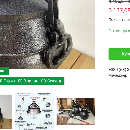
4 455,51 ₴
3 137,68
Показати оп
Готово до 
Куп
+380 (63) 
Менеджер
0
Годин
0
0
Хвилин
0
0
Секунд