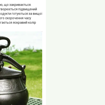
ю, що закривається.
 утворюється підвищений
родукти готуються за вищої
ого скорочення часу
ігається яскравий колір