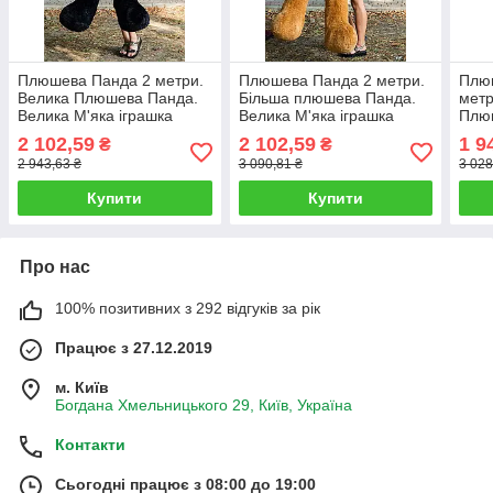
Плюшева Панда 2 метри.
Плюшева Панда 2 метри.
Плю
Велика Плюшева Панда.
Більша плюшева Панда.
метр
Велика М'яка іграшка
Велика М'яка іграшка
Плю
Чорна Плюшева Панда
коричнева Плюшева
Вели
2 102,59
2 102,59
1 9
₴
₴
200 см
Панда 200 см
Плю
2 943,63 ₴
3 090,81 ₴
3 028
см
Купити
Купити
Про нас
100% позитивних з 292 відгуків за рік
Працює з 27.12.2019
м. Київ
Богдана Хмельницького 29, Київ, Україна
Контакти
Сьогодні працює з 08:00 до 19:00