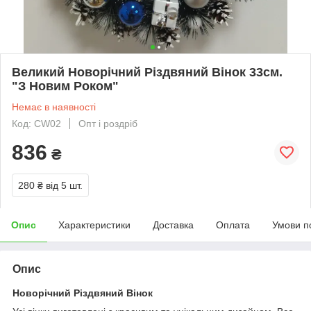
Великий Новорічний Різдвяний Вінок 33см.
"З Новим Роком"
Немає в наявності
Код: CW02
Опт і роздріб
836
₴
280 ₴
від 5 шт.
Опис
Характеристики
Доставка
Оплата
Умови п
Опис
Новорічний Різдвяний Вінок