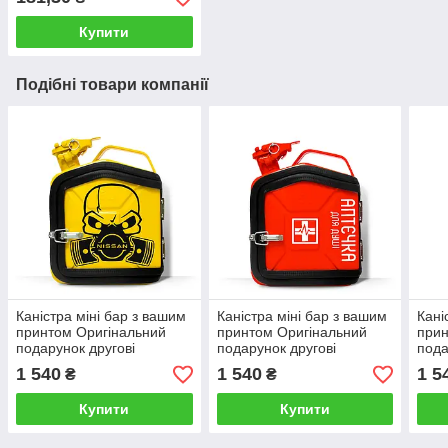
Купити
Подібні товари компанії
Каністра міні бар з вашим
Каністра міні бар з вашим
Кані
принтом Оригінальний
принтом Оригінальний
прин
подарунок другові
подарунок другові
пода
автовласнику
автовласнику
авто
1 540
1 540
1 5
₴
₴
автолюбителю для гаража
автолюбителю для гаража
авто
Купити
Купити