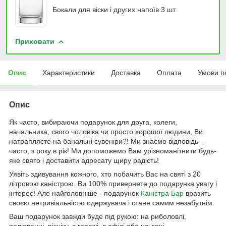
Бокали для віски і других напоїв 3 шт
Приховати
Опис
Характеристики
Доставка
Оплата
Умови п
Опис
Як часто, вибираючи подарунок для друга, колеги,
начальника, свого чоловіка чи просто хорошої людини, Ви
натрапляєте на банальні сувеніри?! Ми знаємо відповідь -
часто, з року в рік! Ми допоможемо Вам урізноманітнити будь-
яке свято і доставити адресату щиру радість!
Уявіть здивування кожного, хто побачить Вас на святі з 20
літровою каністрою. Ви 100% привернете до подарунка увагу і
інтерес! Але найголовніше - подарунок
Каністра Бар
вразить
своєю нетривіальністю одержувача і стане самим незабутнім.
Ваш подарунок завжди буде під рукою: на риболовлі,
полюванні, пікніку, в гаражі, в офісі або на дачі.