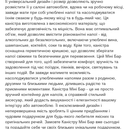
Її універсальний дизайн і розмір дозволяють зручно
розмістити її у салоні автомобіля, вдома чи на робочому місці,
завжди мати при собі улюблені напої та насолоджуватися
їхнім смаком у будь-якому місці та в будь-який час. Ця
каністра виготовлена з високоякісного матеріалу, що
забезпечує довговічність та міцність. Вона має оптимальний
об'єм, який дозволяє вмістити різноманітні напої - від
алкогольних до безалкогольних, включаючи улюблені вина,
шампанське, коктейлі, соки та воду. Крім того, каністра
оснащена герметичною кришкою, що дозволяє зберігати
напої свіжими та безпечними для перевезення. Цей Міні Бар
створений для того, щоб забезпечити комфорт, зручність та
задоволення під час поїздок, пікніків, вечірок, святкувань та
інших подій. Ви завжди матимете можливість
насолоджуватися улюбленими напоями разом з родиною,
друзями та близькими людьми, ділившись радістю та
приємними моментами. Каністра Міні Бар - це не просто
зручний контейнер для напоїв, а справжній стильний
аксесуар, який додасть вишуканості і елегантності вашому
інтер'єру або автомобілю. Її ексклюзивний дизайн і
неперевершена якість зроблять її цінним придбанням і
чудовим подарунком для будь-якого любителя якісних та
оригінальних речей. Замовте Каністру Міні Бар вже сьогодні
та порадуйте себе чи своїх близьких унікальним подарунком,