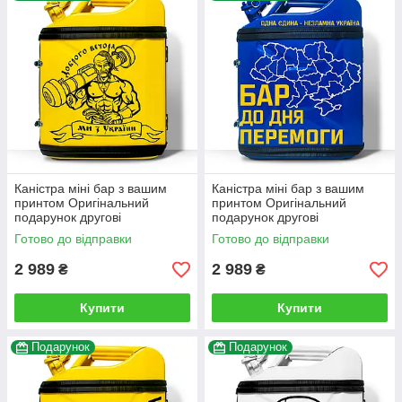
Каністра міні бар з вашим
Каністра міні бар з вашим
принтом Оригінальний
принтом Оригінальний
подарунок другові
подарунок другові
автовласнику автолюбителю
автовласнику автолюбителю
Готово до відправки
Готово до відправки
для гаража
для гаража
2 989
2 989
₴
₴
Купити
Купити
Подарунок
Подарунок