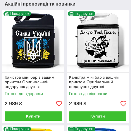
Акційні пропозиції та новинки
Подарунок
Подарунок
Каністра міні бар з вашим
Каністра міні бар з вашим
принтом Оригінальний
принтом Оригінальний
подарунок другові
подарунок другові
автовласнику автолюбителю
автовласнику автолюбителю
Готово до відправки
Готово до відправки
для гаража
для гаража
2 989
2 989
₴
₴
Купити
Купити
Подарунок
Подарунок