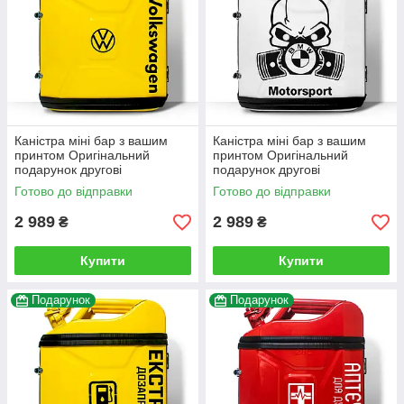
Каністра міні бар з вашим
Каністра міні бар з вашим
принтом Оригінальний
принтом Оригінальний
подарунок другові
подарунок другові
автовласнику автолюбителю
автовласнику автолюбителю
Готово до відправки
Готово до відправки
для гаража
для гаража
2 989
2 989
₴
₴
Купити
Купити
Подарунок
Подарунок