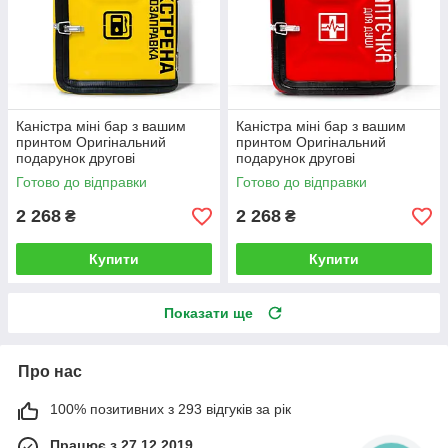
Каністра міні бар з вашим
Каністра міні бар з вашим
принтом Оригінальний
принтом Оригінальний
подарунок другові
подарунок другові
автовласнику автолюбителю
автовласнику автолюбителю
Готово до відправки
Готово до відправки
для гаража
для гаража
2 268
2 268
₴
₴
Купити
Купити
Показати ще
Про нас
100% позитивних з 293 відгуків за рік
Працює з 27.12.2019