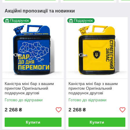
Акційні пропозиції та новинки
Подарунок
Подарунок
Каністра міні бар з вашим
Каністра міні бар з вашим
принтом Оригінальний
принтом Оригінальний
подарунок другові
подарунок другові
автовласнику автолюбителю
автовласнику автолюбителю
Готово до відправки
Готово до відправки
для гаража
для гаража
2 268
2 268
₴
₴
Купити
Купити