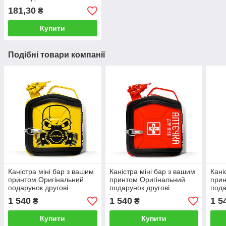
181,30
₴
Купити
Подібні товари компанії
Каністра міні бар з вашим
Каністра міні бар з вашим
Кані
принтом Оригінальний
принтом Оригінальний
прин
подарунок другові
подарунок другові
пода
автовласнику
автовласнику
авто
1 540
1 540
1 5
₴
₴
автолюбителю для гаража
автолюбителю для гаража
авто
Купити
Купити