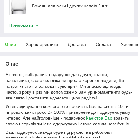
Бокали для віски і других напоїв 2 шт
Приховати
Опис
Характеристики
Доставка
Оплата
Умови п
Опис
Як часто, вибираючи подарунок для друга, колеги,
начальника, свого чоловіка чи просто хорошої людини, Ви
натрапляєте на банальні сувеніри?! Ми знаємо відповідь -
часто, з року в рік! Ми допоможемо Вам урізноманітнити будь-
яке свято і доставити адресату щиру радість!
Уявіть здивування кожного, хто побачить Вас на святі з 10-ти
літровою каністрою. Ви 100% привернете до подарунка увагу і
інтерес! Але найголовніше - подарунок
Каністра Бар
вразить
своєю нетривіальністю одержувача і стане самим незабутнім.
Ваш подарунок завжди буде під рукою: на риболовлі,
полюванні, пікніку, в гаражі, в офісі або на дачі.