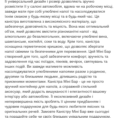
Її універсальний дизайн і розмір дозволяють зручно
розмістити її у салоні автомобіля, вдома чи на робочому місці,
завжди мати при собі улюблені напої та насолоджуватися
їхнім смаком у будь-якому місці та в будь-який час. Ця
каністра виготовлена з високоякісного матеріалу, що
забезпечує довговічність та міцність. Вона має оптимальний
об'єм, який дозволяє вмістити різноманітні напої - від
алкогольних до безалкогольних, включаючи улюблені вина,
шампанське, коктейлі, соки та воду. Крім того, каністра
оснащена герметичною кришкою, що дозволяє зберігати
напої свіжими та безпечними для перевезення. Цей Міні Бар
створений для того, щоб забезпечити комфорт, зручність та
задоволення під час поїздок, пікніків, вечірок, святкувань та
інших подій. Ви завжди матимете можливість
насолоджуватися улюбленими напоями разом з родиною,
друзями та близькими людьми, ділившись радістю та
приємними моментами. Каністра Міні Бар - це не просто
зручний контейнер для напоїв, а справжній стильний
аксесуар, який додасть вишуканості і елегантності вашому
інтер'єру або автомобілю. Її ексклюзивний дизайн і
неперевершена якість зроблять її цінним придбанням і
чудовим подарунком для будь-якого любителя якісних та
оригінальних речей. Замовте Каністру Міні Бар вже сьогодні
та порадуйте себе чи своїх близьких унікальним подарунком,