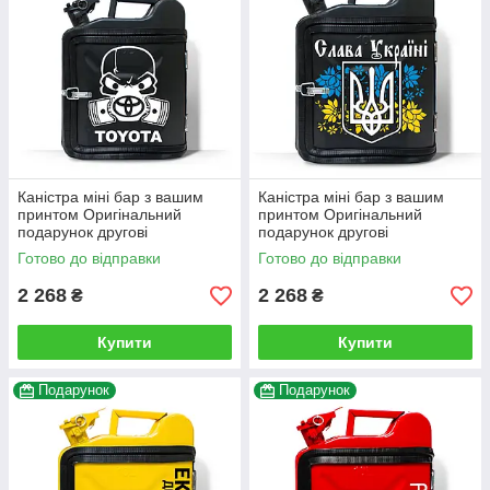
Каністра міні бар з вашим
Каністра міні бар з вашим
принтом Оригінальний
принтом Оригінальний
подарунок другові
подарунок другові
автовласнику автолюбителю
автовласнику автолюбителю
Готово до відправки
Готово до відправки
для гаража
для гаража
2 268
2 268
₴
₴
Купити
Купити
Подарунок
Подарунок