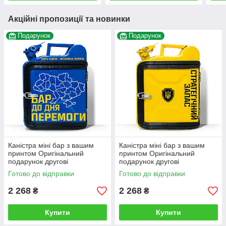
Акційні пропозиції та новинки
Подарунок
Подарунок
Каністра міні бар з вашим
Каністра міні бар з вашим
принтом Оригінальний
принтом Оригінальний
подарунок другові
подарунок другові
автовласнику автолюбителю
автовласнику автолюбителю
Готово до відправки
Готово до відправки
для гаража
для гаража
2 268
2 268
₴
₴
Купити
Купити