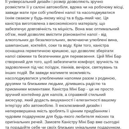
Її універсальний дизайн і розмір дозволяють зручно
розмістити її у салоні автомобіля, вдома чи на робочому місці,
завжди мати при собі улюблені напої та насолоджуватися
їхнім смаком у будь-якому місці та в будь-який час. Ця
каністра виготовлена з високоякісного матеріалу, що
забезпечує довговічність та міцність. Вона має оптимальний
об'єм, який дозволяє вмістити різноманітні напої - від
алкогольних до безалкогольних, включаючи улюблені вина,
шампанське, коктейлі, соки та воду. Крім того, каністра
оснащена герметичною кришкою, що дозволяє зберігати
напої свіжими та безпечними для перевезення. Цей Міні Бар
створений для того, щоб забезпечити комфорт, зручність та
задоволення під час поїздок, пікніків, вечірок, святкувань та
інших подій. Ви завжди матимете можливість
насолоджуватися улюбленими напоями разом з родиною,
друзями та близькими людьми, ділившись радістю та
приємними моментами. Каністра Міні Бар - це не просто
зручний контейнер для напоїв, а справжній стильний
аксесуар, який додасть вишуканості і елегантності вашому
інтер'єру або автомобілю. Її ексклюзивний дизайн і
неперевершена якість зроблять її цінним придбанням і
чудовим подарунком для будь-якого любителя якісних та
оригінальних речей. Замовте Каністру Міні Бар вже сьогодні
та порадуйте себе чи своїх близьких унікальним подарунком,