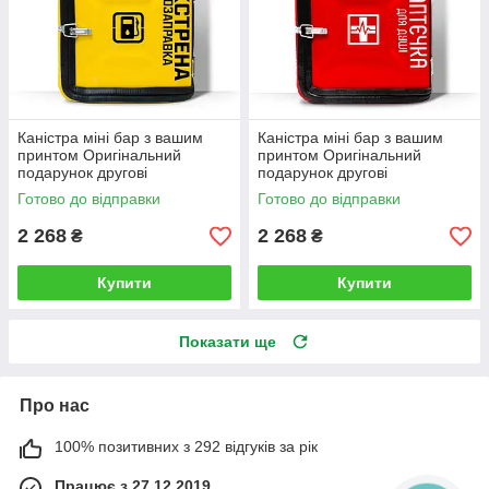
Каністра міні бар з вашим
Каністра міні бар з вашим
принтом Оригінальний
принтом Оригінальний
подарунок другові
подарунок другові
автовласнику автолюбителю
автовласнику автолюбителю
Готово до відправки
Готово до відправки
для гаража
для гаража
2 268
2 268
₴
₴
Купити
Купити
Показати ще
Про нас
100% позитивних з 292 відгуків за рік
Працює з 27.12.2019