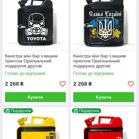
Каністра міні бар з вашим
Каністра міні бар з вашим
принтом Оригінальний
принтом Оригінальний
подарунок другові
подарунок другові
автовласнику автолюбителю
автовласнику автолюбителю
Готово до відправки
Готово до відправки
для гаража
для гаража
2 268
2 268
₴
₴
Купити
Купити
Подарунок
Подарунок