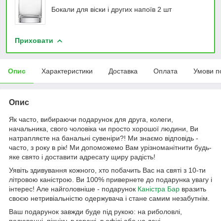
Бокали для віски і других напоїв 2 шт
Приховати
Опис
Характеристики
Доставка
Оплата
Умови п
Опис
Як часто, вибираючи подарунок для друга, колеги,
начальника, свого чоловіка чи просто хорошої людини, Ви
натрапляєте на банальні сувеніри?! Ми знаємо відповідь -
часто, з року в рік! Ми допоможемо Вам урізноманітнити будь-
яке свято і доставити адресату щиру радість!
Уявіть здивування кожного, хто побачить Вас на святі з 10-ти
літровою каністрою. Ви 100% привернете до подарунка увагу і
інтерес! Але найголовніше - подарунок
Каністра Бар
вразить
своєю нетривіальністю одержувача і стане самим незабутнім.
Ваш подарунок завжди буде під рукою: на риболовлі,
полюванні, пікніку, в гаражі, в офісі або на дачі.