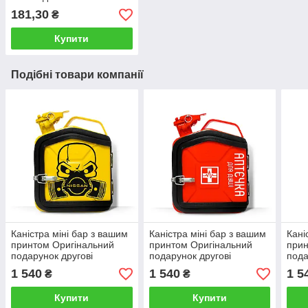
181,30
₴
Купити
Подібні товари компанії
Каністра міні бар з вашим
Каністра міні бар з вашим
Кані
принтом Оригінальний
принтом Оригінальний
прин
подарунок другові
подарунок другові
пода
автовласнику
автовласнику
авто
1 540
1 540
1 5
₴
₴
автолюбителю для гаража
автолюбителю для гаража
авто
Купити
Купити