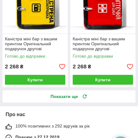
Каністра міні бар з вашим
Каністра міні бар з вашим
принтом Оригінальний
принтом Оригінальний
подарунок другові
подарунок другові
автовласнику автолюбителю
автовласнику автолюбителю
Готово до відправки
Готово до відправки
для гаража
для гаража
2 268
2 268
₴
₴
Купити
Купити
Показати ще
Про нас
100% позитивних з 292 відгуків за рік
Працює з 27.12.2019