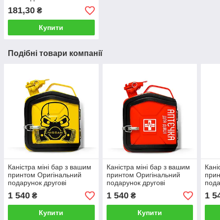
181,30
₴
Купити
Подібні товари компанії
Каністра міні бар з вашим
Каністра міні бар з вашим
Кані
принтом Оригінальний
принтом Оригінальний
прин
подарунок другові
подарунок другові
пода
автовласнику
автовласнику
авто
1 540
1 540
1 5
₴
₴
автолюбителю для гаража
автолюбителю для гаража
авто
Купити
Купити