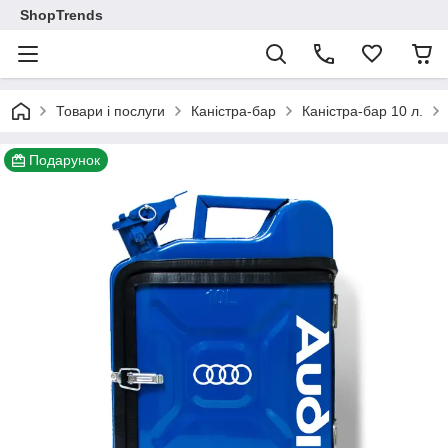
ShopTrends
Товари і послуги
Каністра-бар
Каністра-бар 10 л.
Подарунок