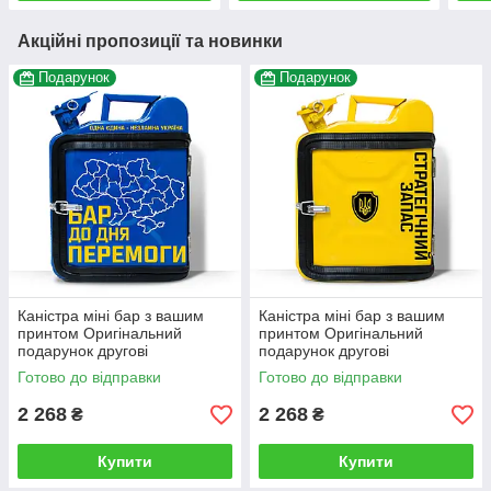
Акційні пропозиції та новинки
Подарунок
Подарунок
Каністра міні бар з вашим
Каністра міні бар з вашим
принтом Оригінальний
принтом Оригінальний
подарунок другові
подарунок другові
автовласнику автолюбителю
автовласнику автолюбителю
Готово до відправки
Готово до відправки
для гаража
для гаража
2 268
2 268
₴
₴
Купити
Купити