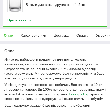
Бокали для віски і других напоїв 2 шт
Приховати
Опис
Характеристики
Доставка
Оплата
Умови п
Опис
Як часто, вибираючи подарунок для друга, колеги,
начальника, свого чоловіка чи просто хорошої людини, Ви
натрапляєте на банальні сувеніри?! Ми знаємо відповідь -
часто, з року в рік! Ми допоможемо Вам урізноманітнити будь-
яке свято і доставити адресату щиру радість!
Уявіть здивування кожного, хто побачить Вас на святі з 10-ти
літровою каністрою. Ви 100% привернете до подарунка увагу і
інтерес! Але найголовніше - подарунок
Каністра Бар
вразить
своєю нетривіальністю одержувача і стане самим незабутнім.
Ваш подарунок завжди буде під рукою: на риболовлі,
полюванні, пікніку, в гаражі, в офісі або на дачі.