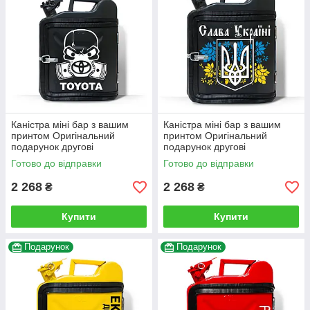
Каністра міні бар з вашим
Каністра міні бар з вашим
принтом Оригінальний
принтом Оригінальний
подарунок другові
подарунок другові
автовласнику автолюбителю
автовласнику автолюбителю
Готово до відправки
Готово до відправки
для гаража
для гаража
2 268
2 268
₴
₴
Купити
Купити
Подарунок
Подарунок