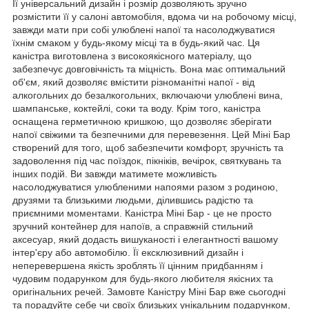
Її універсальний дизайн і розмір дозволяють зручно
розмістити її у салоні автомобіля, вдома чи на робочому місці,
завжди мати при собі улюблені напої та насолоджуватися
їхнім смаком у будь-якому місці та в будь-який час. Ця
каністра виготовлена з високоякісного матеріалу, що
забезпечує довговічність та міцність. Вона має оптимальний
об'єм, який дозволяє вмістити різноманітні напої - від
алкогольних до безалкогольних, включаючи улюблені вина,
шампанське, коктейлі, соки та воду. Крім того, каністра
оснащена герметичною кришкою, що дозволяє зберігати
напої свіжими та безпечними для перевезення. Цей Міні Бар
створений для того, щоб забезпечити комфорт, зручність та
задоволення під час поїздок, пікніків, вечірок, святкувань та
інших подій. Ви завжди матимете можливість
насолоджуватися улюбленими напоями разом з родиною,
друзями та близькими людьми, ділившись радістю та
приємними моментами. Каністра Міні Бар - це не просто
зручний контейнер для напоїв, а справжній стильний
аксесуар, який додасть вишуканості і елегантності вашому
інтер'єру або автомобілю. Її ексклюзивний дизайн і
неперевершена якість зроблять її цінним придбанням і
чудовим подарунком для будь-якого любителя якісних та
оригінальних речей. Замовте Каністру Міні Бар вже сьогодні
та порадуйте себе чи своїх близьких унікальним подарунком,